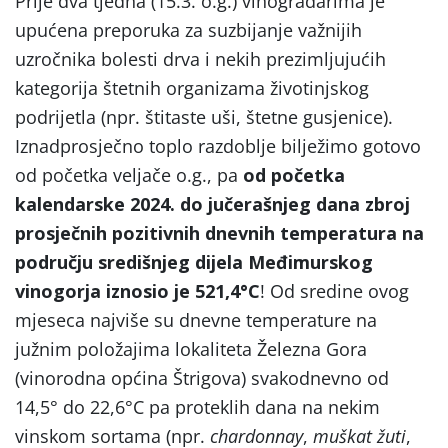
Prije dva tjedna (15.3. o.g.) vinogradarima je
upućena preporuka za suzbijanje važnijih
uzročnika bolesti drva i nekih prezimljujućih
kategorija štetnih organizama životinjskog
podrijetla (npr. štitaste uši, štetne gusjenice).
Iznadprosječno toplo razdoblje bilježimo gotovo
od početka veljače o.g., pa
od početka
kalendarske 2024. do jučerašnjeg dana zbroj
prosječnih pozitivnih dnevnih temperatura na
području središnjeg dijela Međimurskog
vinogorja iznosio je 521,4°C
! Od sredine ovog
mjeseca najviše su dnevne temperature na
južnim položajima lokaliteta Železna Gora
(vinorodna općina Štrigova) svakodnevno od
14,5° do 22,6°C pa proteklih dana na nekim
vinskom sortama (npr.
chardonnay
,
muškat žuti
,