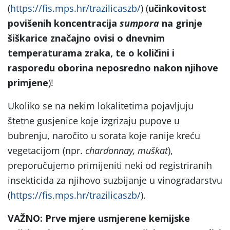
(
https://fis.mps.hr/trazilicaszb/
) (
učinkovitost
povišenih koncentracija
sumpora
na grinje
šiškarice značajno ovisi o dnevnim
temperaturama zraka, te o količini i
rasporedu oborina neposredno nakon njihove
primjene
)!
Ukoliko se na nekim lokalitetima pojavljuju
štetne gusjenice koje izgrizaju pupove u
bubrenju, naročito u sorata koje ranije kreću
vegetacijom (npr.
chardonnay, muškat
),
preporučujemo primijeniti neki od registriranih
insekticida za njihovo suzbijanje u vinogradarstvu
(
https://fis.mps.hr/trazilicaszb/
).
VAŽNO: Prve mjere usmjerene kemijske