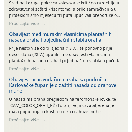
Sredina i druga polovica kolovoza je kritično razdoblje u
zdravstvenoj zaštiti krizantema, a prije zamračivanja u
proteklom smo mjesecu tri puta upućivali preporuke o
preventivnim mjerama zaštite krizantema od najčešćih
Pročitajte više
uzročnika bolesti, štetnika i fito-fagnih grinja (23.7., 14.7.,
06.7.)! Na početku ovog mjeseca je zabilježeno je
Obavijest međimurskim vlasnicima plantažnih
nasada oraha i pojedinačnih stabla oraha
povijesno i ekstremno vruće meteorološko razdoblje, uz
najviše temperature […]
Prije nešto više od tri tjedna (15.7.), te ponovno prije
deset dana (28.7.) uputili smo obavijesti vlasnicima
plantažnih nasada oraha i pojedinačnih stabla o početku
leta i ovogodišnjoj potrebi usmjerenog suzbijanja
Pročitajte više
orahove muhe (Rhagoletis completa)! Već dvanaest dana
traje drugi ovogodišnji “toplinski udar”, koji naročito
Obavijest proizvođačima oraha sa području
Karlovačke županije o zaštiti nasada od orahove
izražen zadnja šest dana (31.7.-05.8.), jer najviše
muhe
temperature zraka svakodnevno […]
U nasadima oraha pregledom na feromonske lovke, te
CAM_COLOR_ORAH_KŽ (Turanj, Vojnić) zabilježena je
mala populacija odraslih oblika orahove muhe
(Rhagoletis completa). Niska brojnost može se objasniti
Pročitajte više
činjenicom da je riječ o mladim nasadima s vrlo malim
urodom, što je povezano i s manjim brojem prezimjelih