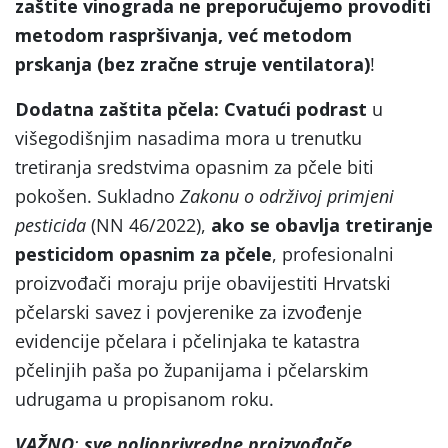
zaštite vinograda ne preporučujemo provoditi
metodom raspršivanja, već metodom
prskanja (bez zračne struje ventilatora)
!
Dodatna zaštita pčela: Cvatući podrast
u
višegodišnjim nasadima mora u trenutku
tretiranja sredstvima opasnim za pčele biti
pokošen. Sukladno
Zakonu o održivoj primjeni
pesticida
(NN 46/2022),
ako se obavlja tretiranje
pesticidom opasnim za pčele
, profesionalni
proizvođači moraju prije obavijestiti Hrvatski
pčelarski savez i povjerenike za izvođenje
evidencije pčelara i pčelinjaka te katastra
pčelinjih paša po županijama i pčelarskim
udrugama u propisanom roku.
VAŽNO
:
sve poljoprivredne proizvođače