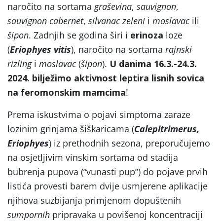
naročito na sortama
g
raševina
,
sauvignon
,
sauvignon cabernet
,
silvanac zeleni
i
moslavac
ili
šipon
. Zadnjih se godina širi i
erinoza
loze
(
Eriophyes vitis
), naročito na sortama
rajnski
rizling
i
moslavac
(
šipon
).
U danima 16.3.-24.3.
2024. bilježimo aktivnost leptira lisnih sovica
na feromonskim mamcima
!
Prema iskustvima o pojavi simptoma zaraze
lozinim grinjama šiškaricama (
Calepitrimerus,
Eriophyes
) iz prethodnih sezona, preporučujemo
na osjetljivim vinskim sortama od stadija
bubrenja pupova (“vunasti pup”) do pojave prvih
listića provesti barem dvije usmjerene aplikacije
njihova suzbijanja primjenom dopuštenih
sumpornih
pripravaka u povišenoj koncentraciji