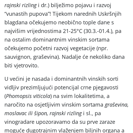
rajnski rizling
i dr.) bilježimo pojavu i razvoj
“vunastih pupova”! Tijekom narednih Uskršnjih
blagdana očekujemo neobično tople dane s
najvišim vrijednostima 21-25°C (30.3.-01.4.), pa
na ostalim dominantnim vinskim sortama
očekujemo početni razvoj vegetacije (npr.
sauvignon, graševina). Nadalje će nekoliko dana
biti vjetrovito.
U većini je nasada i dominantnih vinskih sorti
vidljiv prezimljujući potencijal crne pjegavosti
(
Phomopsis viticola
) na svim lokalitetima, a
naročito na osjetljivim vinskim sortama
graševina,
moslavac ili šipon, rajnski rizling
i sl., pa
vinogradare upozoravamo da su prve zaraze
moguće dugotrajnim vlaženjem biljnih organa a