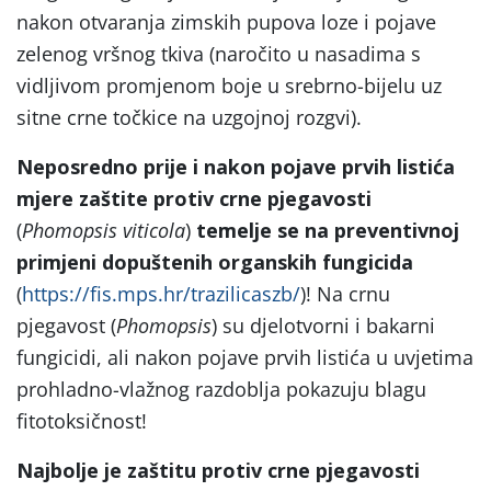
nakon otvaranja zimskih pupova loze i pojave
zelenog vršnog tkiva (naročito u nasadima s
vidljivom promjenom boje u srebrno-bijelu uz
sitne crne točkice na uzgojnoj rozgvi).
Neposredno prije i nakon pojave prvih listića
mjere zaštite protiv crne pjegavosti
(
Phomopsis viticola
)
temelje se na preventivnoj
primjeni dopuštenih organskih fungicida
(
https://fis.mps.hr/trazilicaszb/
)! Na crnu
pjegavost (
Phomopsis
) su djelotvorni i bakarni
fungicidi, ali nakon pojave prvih listića u uvjetima
prohladno-vlažnog razdoblja pokazuju blagu
fitotoksičnost!
Najbolje je zaštitu protiv crne pjegavosti