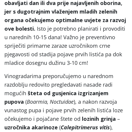
obavljati dan ili dva prije najavljenih oborina,
jer s dugotrajnim vlaženjem mladih zelenih
organa očekujemo optimalne uvjete za razvoj
ove bolesti.
Isto je potrebno planirati i provoditi
u narednih 10-15 dana! Važno je preventivno
spriječiti primarne zaraze uzročnikom crne
pjegavosti od stadija pojave prvih listića pa dok
mladice dosegnu dužinu 3-10 cm!
Vinogradarima preporučujemo u narednom
razdoblju redovito pregledavati nasade radi
mogućih
šteta od gusjenica izgrizanjem
pupova
(
Boarmia, Noctuidae
), a nakon razvoja
vunastog pupa i pojave prvih zelenih listića loze
očekujemo i pojačane štete od
lozinih grinja
–
uzročnika akarinoze
(
Calepitrimerus vitis
),