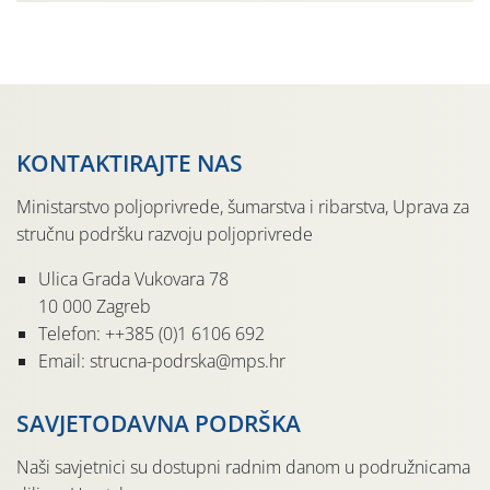
jedinki. U starijim nasadima, na žutim ljepljivim Rebell
pločama s […]
KONTAKTIRAJTE NAS
Ministarstvo poljoprivrede, šumarstva i ribarstva, Uprava za
stručnu podršku razvoju poljoprivrede
Ulica Grada Vukovara 78
10 000 Zagreb
Telefon: ++385 (0)1 6106 692
Email: strucna-podrska@mps.hr
SAVJETODAVNA PODRŠKA
Naši savjetnici su dostupni radnim danom u podružnicama