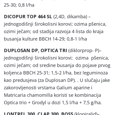
25-30; 0,8 l/ha
DICOPUR TOP 464 SL
(2,4D, dikamba) –
jednogodišnji širokolisni korovi; ozima pšenica,
ozimi ječam; od stadija razvoja 4 lista do kraja
busanja kulture BBCH 14-29; 0,8-1 l/ha
DUPLOSAN DP, OPTICA TRI
(diklorprop- P)–
jednogodišnji širokolisni korovi; ozima pšenica,
ozimi ječam; od sredine busanja do pojave prvog
koljenca BBCH 25-31; 1,5-2 l/ha, bez leguminoza
kao predusjeva (za Duplosan DP). . U slučaju jake
zakorovljenosti vrstama Galium aparine i
Matricaria chamomilla koristi se kombinacija
Optica trio + Grodyl u dozi 1,5 l/ha + 7,5 g/ha.
LONTREL 300, CLAP 300, BOSS
(klopiralid)–