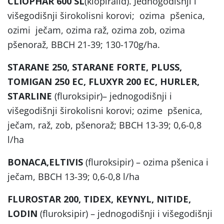
CLIOPHAR 600 SL
(klopiralid). Jednogodišnji i
višegodišnji širokolisni korovi; ozima pšenica,
ozimi ječam, ozima raž, ozima zob, ozima
pšenoraž, BBCH 21-39; 130-170g/ha.
STARANE 250, STARANE FORTE, PLUSS,
TOMIGAN 250 EC, FLUXYR 200 EC, HURLER,
STARLINE
(fluroksipir)– jednogodišnji i
višegodišnji širokolisni korovi; ozime pšenica,
ječam, raž, zob, pšenoraž; BBCH 13-39; 0,6-0,8
l/ha
BONACA,ELTIVIS
(fluroksipir) – ozima pšenica i
ječam, BBCH 13-39; 0,6-0,8 l/ha
FLUROSTAR 200, TIDEX, KEYNYL, NITIDE,
LODIN
(fluroksipir) – jednogodišnji i višegodišnji