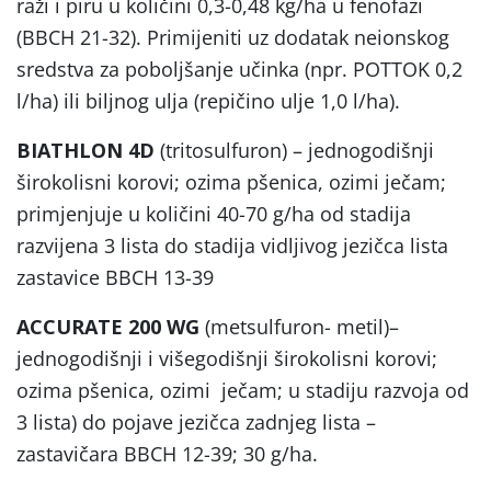
raži i piru u količini 0,3-0,48 kg/ha u fenofazi
(BBCH 21-32). Primijeniti uz dodatak neionskog
sredstva za poboljšanje učinka (npr. POTTOK 0,2
l/ha) ili biljnog ulja (repičino ulje 1,0 l/ha).
BIATHLON 4D
(tritosulfuron) – jednogodišnji
širokolisni korovi; ozima pšenica, ozimi ječam;
primjenjuje u količini 40-70 g/ha od stadija
razvijena 3 lista do stadija vidljivog jezičca lista
zastavice BBCH 13-39
ACCURATE 200 WG
(metsulfuron- metil)–
jednogodišnji i višegodišnji širokolisni korovi;
ozima pšenica, ozimi ječam; u stadiju razvoja od
3 lista) do pojave jezičca zadnjeg lista –
zastavičara BBCH 12-39; 30 g/ha.