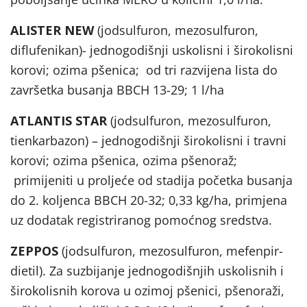
ALISTER NEW
(jodsulfuron, mezosulfuron,
diflufenikan)- jednogodišnji uskolisni i širokolisni
korovi; ozima pšenica; od tri razvijena lista do
završetka busanja BBCH 13-29; 1 l/ha
ATLANTIS STAR
(jodsulfuron, mezosulfuron,
tienkarbazon) – jednogodišnji širokolisni i travni
korovi; ozima pšenica, ozima pšenoraž;
primijeniti u proljeće od stadija početka busanja
do 2. koljenca BBCH 20-32; 0,33 kg/ha, primjena
uz dodatak registriranog pomoćnog sredstva.
ZEPPOS
(jodsulfuron, mezosulfuron, mefenpir-
dietil). Za suzbijanje jednogodišnjih uskolisnih i
širokolisnih korova u ozimoj pšenici, pšenoraži,