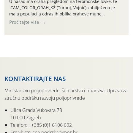
U nasadima oraha pregledom na feromonske lovke, te
CAM_COLOR_ORAH_KŽ (Turanj, Vojnić) zabilježena je
mala populacija odraslih oblika orahove muhe
(Rhagoletis completa). Niska brojnost može se objasniti
Pročitajte više
činjenicom da je riječ o mladim nasadima s vrlo malim
urodom, što je povezano i s manjim brojem prezimjelih
jedinki. U starijim nasadima, na žutim ljepljivim Rebell
pločama s […]
KONTAKTIRAJTE NAS
Ministarstvo poljoprivrede, šumarstva i ribarstva, Uprava za
stručnu podršku razvoju poljoprivrede
Ulica Grada Vukovara 78
10 000 Zagreb
Telefon: ++385 (0)1 6106 692
Email: strucna-podrska@mps.hr