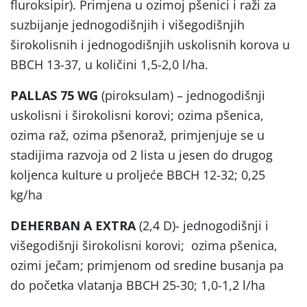
fluroksipir). Primjena u ozimoj pšenici i raži za
suzbijanje jednogodišnjih i višegodišnjih
širokolisnih i jednogodišnjih uskolisnih korova u
BBCH 13-37, u količini 1,5-2,0 l/ha.
PALLAS 75 WG
(piroksulam) – jednogodišnji
uskolisni i širokolisni korovi; ozima pšenica,
ozima raž, ozima pšenoraž, primjenjuje se u
stadijima razvoja od 2 lista u jesen do drugog
koljenca kulture u proljeće BBCH 12-32; 0,25
kg/ha
DEHERBAN A EXTRA
(2,4 D)- jednogodišnji i
višegodišnji širokolisni korovi; ozima pšenica,
ozimi ječam; primjenom od sredine busanja pa
do početka vlatanja BBCH 25-30; 1,0-1,2 l/ha