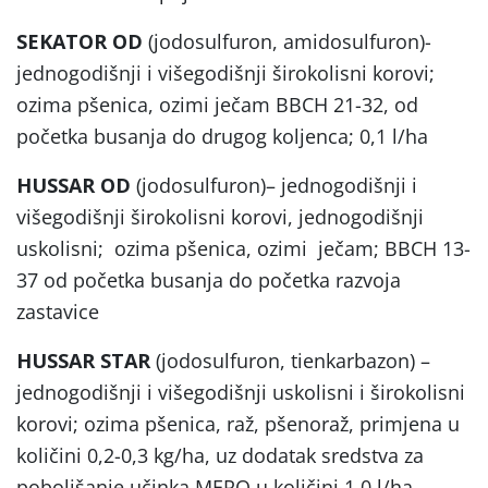
SEKATOR OD
(jodosulfuron, amidosulfuron)-
jednogodišnji i višegodišnji širokolisni korovi;
ozima pšenica, ozimi ječam BBCH 21-32, od
početka busanja do drugog koljenca; 0,1 l/ha
HUSSAR OD
(jodosulfuron)– jednogodišnji i
višegodišnji širokolisni korovi, jednogodišnji
uskolisni; ozima pšenica, ozimi ječam; BBCH 13-
37 od početka busanja do početka razvoja
zastavice
HUSSAR STAR
(jodosulfuron, tienkarbazon) –
jednogodišnji i višegodišnji uskolisni i širokolisni
korovi; ozima pšenica, raž, pšenoraž, primjena u
količini 0,2-0,3 kg/ha, uz dodatak sredstva za
poboljšanje učinka MERO u količini 1,0 l/ha.