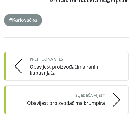
e-mail: mirna.ceranic@mps.hr
#Karlovačka
Post
navigation
PRETHODNA VIJEST
Obavijest proizvođačima ranih
kupusnjača
SLJEDEĆA VIJEST
Obavijest proizvođačima krumpira