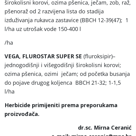
širokolisni korovi, ozima pšenica, ječam, zob, raž,
pšenoraž od 2 razvijena lista do stadija
izduživanja rukavca zastavice (BBCH 12-39(47); 1
l/ha uz utrošak vode 150-400 l
/ha
VEGA, FLUROSTAR SUPER SE
(fluroksipir)–
jednogodišnji i višegodišnji širokolisni korovi;
ozima pšenica, ozimi ječam; od početka busanja
do pojave drugog koljenca BBCH 21-32; 1-1,5
l/ha
Herbicide primijeniti prema preporukama
proizvođača.
dr.sc. Mirna Ceranić