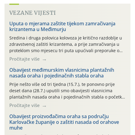
VEZANE VIJESTI
Uputa o mjerama zaštite tijekom zamračivanja
krizantema u Međimurju
Sredina i druga polovica kolovoza je kritično razdoblje u
zdravstvenoj zaštiti krizantema, a prije zamračivanja u
proteklom smo mjesecu tri puta upućivali preporuke o
preventivnim mjerama zaštite krizantema od najčešćih
Pročitajte više
uzročnika bolesti, štetnika i fito-fagnih grinja (23.7., 14.7.,
06.7.)! Na početku ovog mjeseca je zabilježeno je
Obavijest međimurskim vlasnicima plantažnih
nasada oraha i pojedinačnih stabla oraha
povijesno i ekstremno vruće meteorološko razdoblje, uz
najviše temperature […]
Prije nešto više od tri tjedna (15.7.), te ponovno prije
deset dana (28.7.) uputili smo obavijesti vlasnicima
plantažnih nasada oraha i pojedinačnih stabla o početku
leta i ovogodišnjoj potrebi usmjerenog suzbijanja
Pročitajte više
orahove muhe (Rhagoletis completa)! Već dvanaest dana
traje drugi ovogodišnji “toplinski udar”, koji naročito
Obavijest proizvođačima oraha sa području
Karlovačke županije o zaštiti nasada od orahove
izražen zadnja šest dana (31.7.-05.8.), jer najviše
muhe
temperature zraka svakodnevno […]