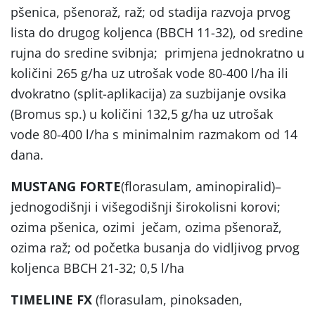
pšenica, pšenoraž, raž; od stadija razvoja prvog
lista do drugog koljenca (BBCH 11-32), od sredine
rujna do sredine svibnja; primjena jednokratno u
količini 265 g/ha uz utrošak vode 80-400 l/ha ili
dvokratno (split-aplikacija) za suzbijanje ovsika
(Bromus sp.) u količini 132,5 g/ha uz utrošak
vode 80-400 l/ha s minimalnim razmakom od 14
dana.
MUSTANG
FORTE
(florasulam, aminopiralid)–
jednogodišnji i višegodišnji širokolisni korovi;
ozima pšenica, ozimi ječam, ozima pšenoraž,
ozima raž; od početka busanja do vidljivog prvog
koljenca BBCH 21-32; 0,5 l/ha
TIMELINE FX
(florasulam, pinoksaden,