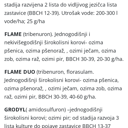
stadija razvijena 2 lista do vidljivog jezičca lista
zastavice (BBCH 12-39). Utrošak vode: 200-300 l
vode/ha; 25 g/ha
FLAME
(tribenuron). Jednogodišnji i
nekivišegodišnji širokolisni korovi- ozima
pšenica, ozima pšenoraž, , ozimi ječam, ozima
zob, ozima raž, ozimi pir, BBCH 30-39, 20-30 g/ha.
FLAME DUO
(tribenuron, florasulam.
Jednogodišnji širokolisni korovi- ozima pšenica,
ozima pšenoraž, , ozimi ječam, ozima zob, ozima
raž, ozimi pir, BBCH 30-39, 40-60 g/ha.
GRODYL
( amidosulfuron) –jednogodišnji
širokolisni korovi; ozimi pir; od stadija razvoja 3
lista kulture do pojave zastavice BBCH 13-37