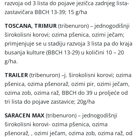
razvoja od 3 lista do pojave jezičca zadnjeg lista-
zastavičara BBCH 13-39; 15 g/ha
TOSCANA, TRIMUR
(tribenuron) – jednogodišnji
širokolisni korovi; ozima pšenica, ozimi ječam;
primjenjuje se u stadiju razvoja 3 lista pa do kraja
busanja kulture (BBCH 13-29) u količini 10 – 20
g/ha.
TRAILER
(tribenuron) –j. širokolisni korovi; ozima
pšenica, ozima pšenoraž, ozimi pir, ozimi ječam,
ozima zob, ozima raž, BBCH do 39 u proljeće od
tri lista do pojave zastavice; 20g/ha
SARACEN MAX
(tribenuron) – jednogodišnji
širokolisni korovi- ozima pšenica, ozima
pšenoraž, , ozimi ječam, ozima zob, ozima raž, od