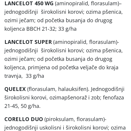
LANCELOT 450 WG
(aminopiralid, florasulam)–
jednogodišnji širokolisni korovi; ozima pšenica,
ozimi ječam; od početka busanja do drugog
koljenca BBCH 21-32; 33 g/ha
LANCELOT SUPER
(aminopiralid, florasulam)-
jednogodišnji širokolisni korovi; ozima pšenica,
ozimi ječam; od početka busanja do drugog
koljenca, primjena od početka veljače do kraja
travnja, 33 g/ha
QUELEX
(florasulam, halauksifen). Jednogodišnji
širokolisni korovi, ozimapšenoraž i zob; fenofaza
21-45, 50 g/ha.
CORELLO DUO
(piroksulam, florasulam)-
jednogodišnji uskolisni i širokolisni korovi; ozima