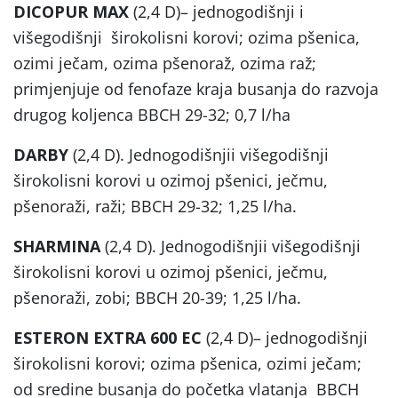
DICOPUR MAX
(2,4 D)– jednogodišnji i
višegodišnji širokolisni korovi; ozima pšenica,
ozimi ječam, ozima pšenoraž, ozima raž;
primjenjuje od fenofaze kraja busanja do razvoja
drugog koljenca BBCH 29-32; 0,7 l/ha
DARBY
(2,4 D). Jednogodišnjii višegodišnji
širokolisni korovi u ozimoj pšenici, ječmu,
pšenoraži, raži; BBCH 29-32; 1,25 l/ha.
SHARMINA
(2,4 D). Jednogodišnjii višegodišnji
širokolisni korovi u ozimoj pšenici, ječmu,
pšenoraži, zobi; BBCH 20-39; 1,25 l/ha.
ESTERON EXTRA 600 EC
(2,4 D)– jednogodišnji
širokolisni korovi; ozima pšenica, ozimi ječam;
od sredine busanja do početka vlatanja BBCH