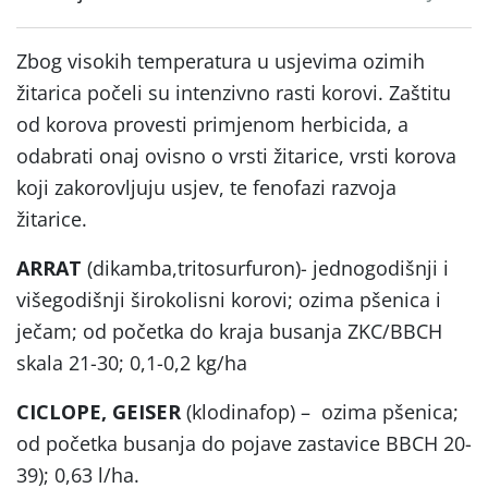
Zbog visokih temperatura u usjevima ozimih
žitarica počeli su intenzivno rasti korovi. Zaštitu
od korova provesti primjenom herbicida, a
odabrati onaj ovisno o vrsti žitarice, vrsti korova
koji zakorovljuju usjev, te fenofazi razvoja
žitarice.
ARRAT
(dikamba,tritosurfuron)- jednogodišnji i
višegodišnji širokolisni korovi; ozima pšenica i
ječam; od početka do kraja busanja ZKC/BBCH
skala 21-30; 0,1-0,2 kg/ha
CICLOPE, GEISER
(klodinafop) – ozima pšenica;
od početka busanja do pojave zastavice BBCH 20-
39); 0,63 l/ha.