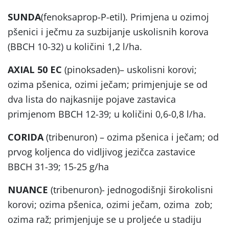
SUNDA
(fenoksaprop-P-etil). Primjena u ozimoj
pšenici i ječmu za suzbijanje uskolisnih korova
(BBCH 10-32) u količini 1,2 l/ha.
AXIAL 50 EC
(pinoksaden)– uskolisni korovi;
ozima pšenica, ozimi ječam; primjenjuje se od
dva lista do najkasnije pojave zastavica
primjenom BBCH 12-39; u količini 0,6-0,8 l/ha.
CORIDA
(tribenuron) – ozima pšenica i ječam; od
prvog koljenca do vidljivog jezičca zastavice
BBCH 31-39; 15-25 g/ha
NUANCE
(tribenuron)- jednogodišnji širokolisni
korovi; ozima pšenica, ozimi ječam, ozima zob;
ozima raž; primjenjuje se u proljeće u stadiju