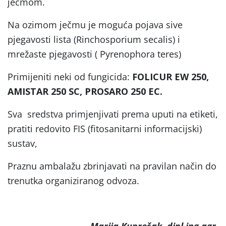
ječmom.
Na ozimom ječmu je moguća pojava sive
pjegavosti lista (Rinchosporium secalis) i
mrežaste pjegavosti ( Pyrenophora teres)
Primijeniti neki od fungicida:
FOLICUR EW 250,
AMISTAR 250 SC, PROSARO 250 EC.
Sva sredstva primjenjivati prema uputi na etiketi,
pratiti redovito FIS (fitosanitarni informacijski)
sustav,
Praznu ambalažu zbrinjavati na pravilan način do
trenutka organiziranog odvoza.
Marija Kuprešak, dipl.ing.agr.