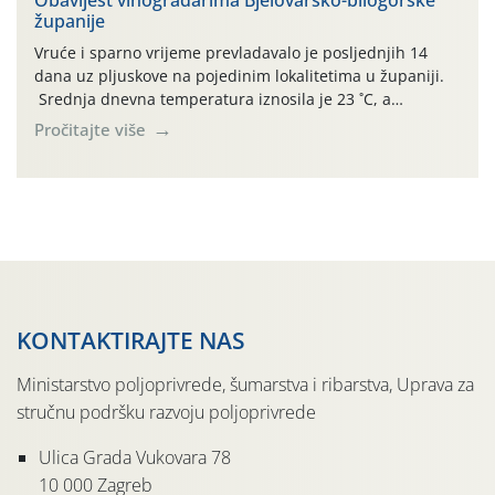
županije
jedinki. U starijim nasadima, na žutim ljepljivim Rebell
pločama s […]
Vruće i sparno vrijeme prevladavalo je posljednjih 14
dana uz pljuskove na pojedinim lokalitetima u županiji.
Srednja dnevna temperatura iznosila je 23 ˚C, a
maksimalne su posljednjih dana dosezale do 35 ˚C.
Pročitajte više
Simptome plamenjače vinove loze (Plasmoparas
viticola) vidljivi su na zapercima i vršnom mladom lišću.
Kako bi i dalje održali zdravu lisnu masu u zaštiti je
moguće […]
KONTAKTIRAJTE NAS
Ministarstvo poljoprivrede, šumarstva i ribarstva, Uprava za
stručnu podršku razvoju poljoprivrede
Ulica Grada Vukovara 78
10 000 Zagreb