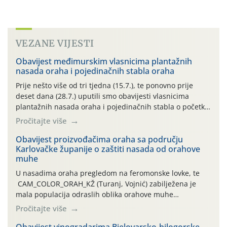
VEZANE VIJESTI
Obavijest međimurskim vlasnicima plantažnih
nasada oraha i pojedinačnih stabla oraha
Prije nešto više od tri tjedna (15.7.), te ponovno prije
deset dana (28.7.) uputili smo obavijesti vlasnicima
plantažnih nasada oraha i pojedinačnih stabla o početku
leta i ovogodišnjoj potrebi usmjerenog suzbijanja
Pročitajte više
orahove muhe (Rhagoletis completa)! Već dvanaest dana
traje drugi ovogodišnji “toplinski udar”, koji naročito
Obavijest proizvođačima oraha sa području
Karlovačke županije o zaštiti nasada od orahove
izražen zadnja šest dana (31.7.-05.8.), jer najviše
muhe
temperature zraka svakodnevno […]
U nasadima oraha pregledom na feromonske lovke, te
CAM_COLOR_ORAH_KŽ (Turanj, Vojnić) zabilježena je
mala populacija odraslih oblika orahove muhe
(Rhagoletis completa). Niska brojnost može se objasniti
Pročitajte više
činjenicom da je riječ o mladim nasadima s vrlo malim
urodom, što je povezano i s manjim brojem prezimjelih
Obavijest vinogradarima Bjelovarsko-bilogorske