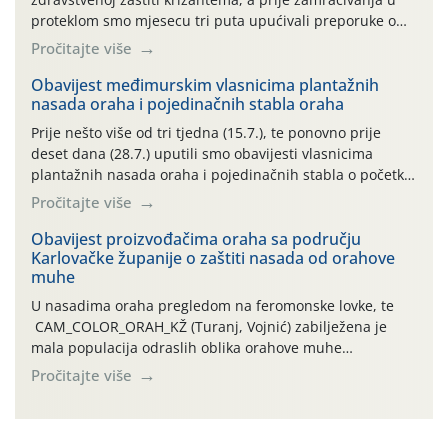
proteklom smo mjesecu tri puta upućivali preporuke o
preventivnim mjerama zaštite krizantema od najčešćih
Pročitajte više
uzročnika bolesti, štetnika i fito-fagnih grinja (23.7., 14.7.,
06.7.)! Na početku ovog mjeseca je zabilježeno je
Obavijest međimurskim vlasnicima plantažnih
nasada oraha i pojedinačnih stabla oraha
povijesno i ekstremno vruće meteorološko razdoblje, uz
najviše temperature […]
Prije nešto više od tri tjedna (15.7.), te ponovno prije
deset dana (28.7.) uputili smo obavijesti vlasnicima
plantažnih nasada oraha i pojedinačnih stabla o početku
leta i ovogodišnjoj potrebi usmjerenog suzbijanja
Pročitajte više
orahove muhe (Rhagoletis completa)! Već dvanaest dana
traje drugi ovogodišnji “toplinski udar”, koji naročito
Obavijest proizvođačima oraha sa području
Karlovačke županije o zaštiti nasada od orahove
izražen zadnja šest dana (31.7.-05.8.), jer najviše
muhe
temperature zraka svakodnevno […]
U nasadima oraha pregledom na feromonske lovke, te
CAM_COLOR_ORAH_KŽ (Turanj, Vojnić) zabilježena je
mala populacija odraslih oblika orahove muhe
(Rhagoletis completa). Niska brojnost može se objasniti
Pročitajte više
činjenicom da je riječ o mladim nasadima s vrlo malim
urodom, što je povezano i s manjim brojem prezimjelih
jedinki. U starijim nasadima, na žutim ljepljivim Rebell