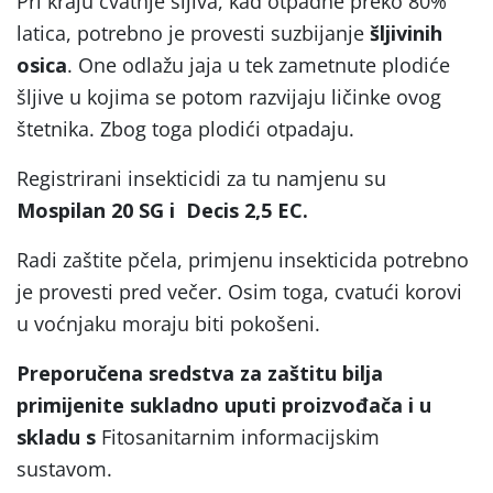
Pri kraju cvatnje šljiva, kad otpadne preko 80%
latica, potrebno je provesti suzbijanje
šljivinih
osica
. One odlažu jaja u tek zametnute plodiće
šljive u kojima se potom razvijaju ličinke ovog
štetnika. Zbog toga plodići otpadaju.
Registrirani insekticidi za tu namjenu su
Mospilan
20 SG i Decis 2,5 EC.
Radi zaštite pčela, primjenu insekticida potrebno
je provesti pred večer. Osim toga, cvatući korovi
u voćnjaku moraju biti pokošeni.
Preporučena sredstva za zaštitu bilja
primijenite sukladno uputi proizvođača i u
skladu s
Fitosanitarnim informacijskim
sustavom.