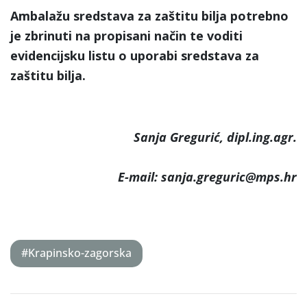
Ambalažu sredstava za zaštitu bilja potrebno
je zbrinuti na propisani način te voditi
evidencijsku listu o uporabi sredstava za
zaštitu bilja.
Sanja Gregurić, dipl.ing.agr.
E-mail: sanja.greguric@mps.hr
#Krapinsko-zagorska
Post