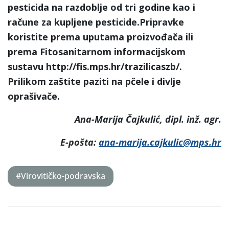
pesticida na razdoblje od tri godine kao i
račune za kupljene pesticide.Pripravke
koristite prema uputama proizvođača ili
prema Fitosanitarnom informacijskom
sustavu http://fis.mps.hr/trazilicaszb/.
Prilikom zaštite paziti na pčele i divlje
oprašivače.
Ana-Marija Čajkulić, dipl. inž. agr.
E-pošta:
ana-marija.cajkulic@mps.hr
#Virovitičko-podravska
Post