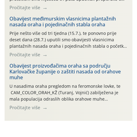
preventivnim mjerama zaštite krizantema od najčešćih
Pročitajte više
uzročnika bolesti, štetnika i fito-fagnih grinja (23.7., 14.7.,
06.7.)! Na početku ovog mjeseca je zabilježeno je
Obavijest međimurskim vlasnicima plantažnih
nasada oraha i pojedinačnih stabla oraha
povijesno i ekstremno vruće meteorološko razdoblje, uz
najviše temperature […]
Prije nešto više od tri tjedna (15.7.), te ponovno prije
deset dana (28.7.) uputili smo obavijesti vlasnicima
plantažnih nasada oraha i pojedinačnih stabla o početku
leta i ovogodišnjoj potrebi usmjerenog suzbijanja
Pročitajte više
orahove muhe (Rhagoletis completa)! Već dvanaest dana
traje drugi ovogodišnji “toplinski udar”, koji naročito
Obavijest proizvođačima oraha sa području
Karlovačke županije o zaštiti nasada od orahove
izražen zadnja šest dana (31.7.-05.8.), jer najviše
muhe
temperature zraka svakodnevno […]
U nasadima oraha pregledom na feromonske lovke, te
CAM_COLOR_ORAH_KŽ (Turanj, Vojnić) zabilježena je
mala populacija odraslih oblika orahove muhe
(Rhagoletis completa). Niska brojnost može se objasniti
Pročitajte više
činjenicom da je riječ o mladim nasadima s vrlo malim
urodom, što je povezano i s manjim brojem prezimjelih
jedinki. U starijim nasadima, na žutim ljepljivim Rebell
pločama s […]