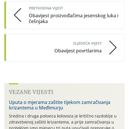
navigation
PRETHODNA VIJEST
Obavijest proizvođačima jesenskog luka i
češnjaka
SLJEDEĆA VIJEST
Obavijest povrtlarima
VEZANE VIJESTI
Uputa o mjerama zaštite tijekom zamračivanja
krizantema u Međimurju
Sredina i druga polovica kolovoza je kritično razdoblje u
zdravstvenoj zaštiti krizantema, a prije zamračivanja u
proteklom smo mjesecu tri puta upućivali preporuke o