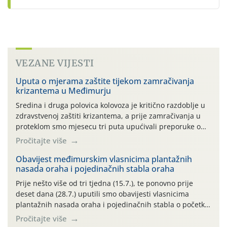
VEZANE VIJESTI
Uputa o mjerama zaštite tijekom zamračivanja
krizantema u Međimurju
Sredina i druga polovica kolovoza je kritično razdoblje u
zdravstvenoj zaštiti krizantema, a prije zamračivanja u
proteklom smo mjesecu tri puta upućivali preporuke o
preventivnim mjerama zaštite krizantema od najčešćih
Pročitajte više
uzročnika bolesti, štetnika i fito-fagnih grinja (23.7., 14.7.,
06.7.)! Na početku ovog mjeseca je zabilježeno je
Obavijest međimurskim vlasnicima plantažnih
nasada oraha i pojedinačnih stabla oraha
povijesno i ekstremno vruće meteorološko razdoblje, uz
najviše temperature […]
Prije nešto više od tri tjedna (15.7.), te ponovno prije
deset dana (28.7.) uputili smo obavijesti vlasnicima
plantažnih nasada oraha i pojedinačnih stabla o početku
leta i ovogodišnjoj potrebi usmjerenog suzbijanja
Pročitajte više
orahove muhe (Rhagoletis completa)! Već dvanaest dana