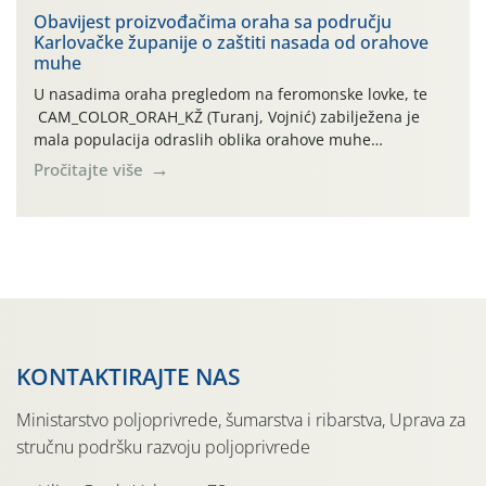
traje drugi ovogodišnji “toplinski udar”, koji naročito
Obavijest proizvođačima oraha sa području
Karlovačke županije o zaštiti nasada od orahove
izražen zadnja šest dana (31.7.-05.8.), jer najviše
muhe
temperature zraka svakodnevno […]
U nasadima oraha pregledom na feromonske lovke, te
CAM_COLOR_ORAH_KŽ (Turanj, Vojnić) zabilježena je
mala populacija odraslih oblika orahove muhe
(Rhagoletis completa). Niska brojnost može se objasniti
Pročitajte više
činjenicom da je riječ o mladim nasadima s vrlo malim
urodom, što je povezano i s manjim brojem prezimjelih
jedinki. U starijim nasadima, na žutim ljepljivim Rebell
pločama s […]
KONTAKTIRAJTE NAS
Ministarstvo poljoprivrede, šumarstva i ribarstva, Uprava za
stručnu podršku razvoju poljoprivrede