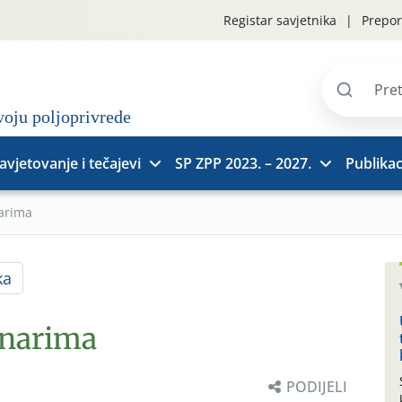
Registar savjetnika
Prepor
Pretraži
stranice
avjetovanje i tečajevi
SP ZPP 2023. – 2027.
Publikac
narima
ka
inarima
PODIJELI