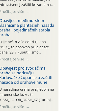
zdravstvenoj zaštiti krizantema,
a prije zamračivanja u proteklom
Pročitajte više
smo mjesecu tri puta upućivali
preporuke o preventivnim
Obavijest međimurskim
vlasnicima plantažnih nasada
mjerama zaštite krizantema od
oraha i pojedinačnih stabla
najčešćih uzročnika bolesti,
oraha
štetnika i fito-fagnih grinja (23.7.,
14.7., 06.7.)! Na početku ovog
Prije nešto više od tri tjedna
mjeseca je zabilježeno je
(15.7.), te ponovno prije deset
povijesno i ekstremno vruće
dana (28.7.) uputili smo
meteorološko razdoblje, uz
obavijesti vlasnicima plantažnih
Pročitajte više
najviše temperature […]
nasada oraha i pojedinačnih
stabla o početku leta i
Obavijest proizvođačima
oraha sa području
ovogodišnjoj potrebi usmjerenog
Karlovačke županije o zaštiti
suzbijanja orahove muhe
nasada od orahove muhe
(Rhagoletis completa)! Već
dvanaest dana traje drugi
U nasadima oraha pregledom na
ovogodišnji “toplinski udar”, koji
feromonske lovke, te
naročito izražen zadnja šest
CAM_COLOR_ORAH_KŽ (Turanj,
dana (31.7.-05.8.), jer najviše
Vojnić) zabilježena je mala
Pročitajte više
temperature zraka svakodnevno
populacija odraslih oblika