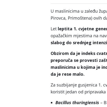
U maslinicima u zaleđu župan
Pirovca, Primoštena) ovih d
Let
leptita 1. cvjetne gen
opažačkim mjestima na nave
slabog do srednjeg intenz
Obzirom da je indeks cvatn
preporuča se provesti zaš
maslinicima u kojima je in
da je rese malo.
Za suzbijanje gusjenica 1. 
koristit jedan od pripravaka č
Bacillus thuringiensis
– B