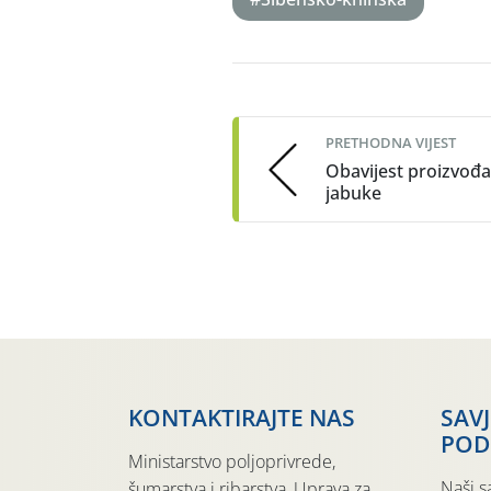
Post
navigation
PRETHODNA VIJEST
Obavijest proizvođ
jabuke
KONTAKTIRAJTE NAS
SAV
POD
Ministarstvo poljoprivrede,
Naši s
šumarstva i ribarstva, Uprava za