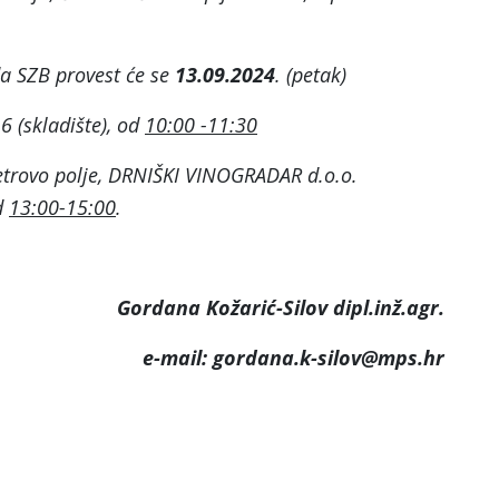
a SZB provest će se
13.09.2024
. (petak)
 6 (skladište), od
10:00 -11:30
etrovo polje, DRNIŠKI VINOGRADAR d.o.o.
od
13:00-15:00
.
Gordana Kožarić-Silov dipl.inž.agr.
e-mail: gordana.k-silov@mps.hr