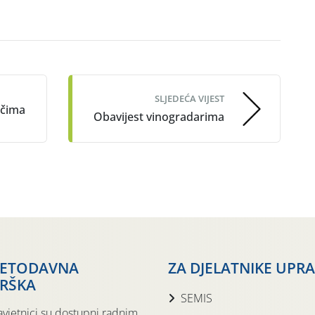
SLJEDEĆA VIJEST
ačima
Obavijest vinogradarima
JETODAVNA
ZA DJELATNIKE UPR
RŠKA
SEMIS
avjetnici su dostupni radnim