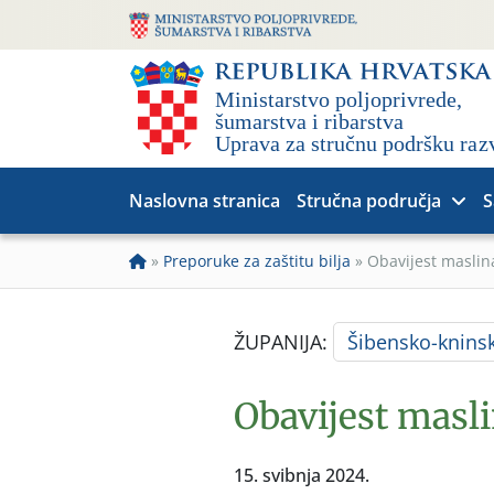
Naslovna stranica
Stručna područja
S
»
Preporuke za zaštitu bilja
»
Obavijest masli
ŽUPANIJA:
Šibensko-knins
Obavijest masl
15. svibnja 2024.