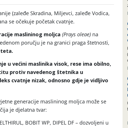
ije (zaleđe Skradina, Miljevci, zaleđe Vodica,
ana se očekuje početak cvatnje.
eracije maslininog moljca
(Prays oleae)
na
denom poručju je na granici praga štetnosti,
iteta.
je u većini maslinika visok, rese ima obilno,
titu protiv navedenog štetnika u
deks cvatnje nizak, odnosno gdje je vidljivo
cvjetne generacije maslininog moljca može se
ija je djelatna tvar:
ELTHIRUL, BOBIT WP, DIPEL DF – dozvoljeni u