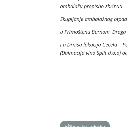
ambalažu propisno zbrinuti.
Skupljanje ambalažnog otpad
u
Primoštenu Burnom
, Draga
i u
Drnišu
lokacija Cecela – P
(Dalmacija vino Split d.o.o) 
#Šibensko-kninska