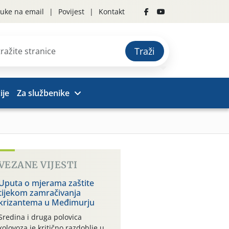
uke na email
Povijest
Kontakt
Traži
ije
Za službenike
VEZANE VIJESTI
Uputa o mjerama zaštite
tijekom zamračivanja
krizantema u Međimurju
Sredina i druga polovica
kolovoza je kritično razdoblje u