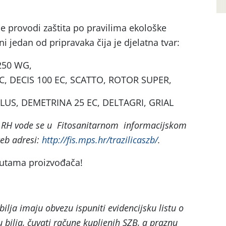
e provodi zaštita po pravilima ekološke
 jedan od pripravaka čija je djelatna tvar:
250 WG,
EC, DECIS 100 EC, SCATTO, ROTOR SUPER,
LUS, DEMETRINA 25 EC, DELTAGRI, GRIAL
 u RH vode se u Fitosanitarnom informacijskom
eb adresi:
http://fis.mps.hr/trazilicaszb/
.
putama proizvođača!
bilja imaju obvezu ispuniti evidencijsku listu o
u bilja, čuvati račune kupljenih SZB, a praznu