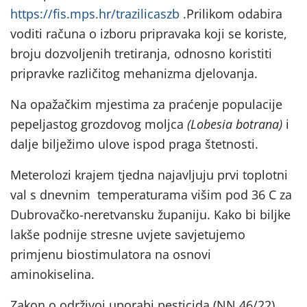
https://fis.mps.hr/trazilicaszb
.Prilikom odabira
voditi računa o izboru pripravaka koji se koriste,
broju dozvoljenih tretiranja, odnosno koristiti
pripravke različitog mehanizma djelovanja.
Na opažačkim mjestima za praćenje populacije
pepeljastog grozdovog moljca
(Lobesia botrana)
i
dalje bilježimo ulove ispod praga štetnosti.
Meterolozi krajem tjedna najavljuju prvi toplotni
val s dnevnim temperaturama višim pod 36 C za
Dubrovačko-neretvansku županiju. Kako bi biljke
lakše podnije stresne uvjete savjetujemo
primjenu biostimulatora na osnovi
aminokiselina.
Zakon o održivoj uporabi pesticida (NN 46/22)