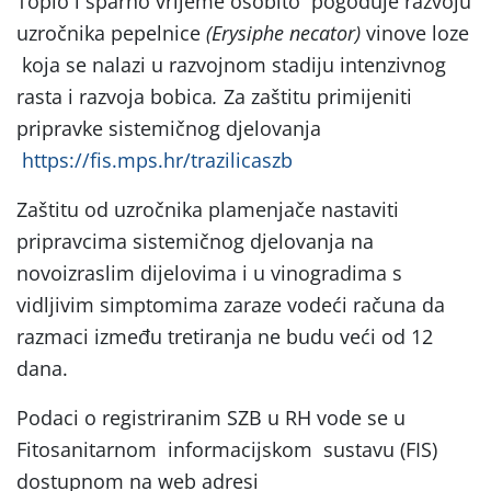
Toplo i sparno vrijeme osobito pogoduje razvoju
uzročnika pepelnice
(Erysiphe necator)
vinove loze
koja se nalazi u razvojnom stadiju intenzivnog
rasta i razvoja bobica
.
Za zaštitu primijeniti
pripravke sistemičnog djelovanja
https://fis.mps.hr/trazilicaszb
Zaštitu od uzročnika plamenjače nastaviti
pripravcima sistemičnog djelovanja na
novoizraslim dijelovima i u vinogradima s
vidljivim simptomima zaraze vodeći računa da
razmaci između tretiranja ne budu veći od 12
dana.
Podaci o registriranim SZB u RH vode se u
Fitosanitarnom informacijskom sustavu (FIS)
dostupnom na web adresi