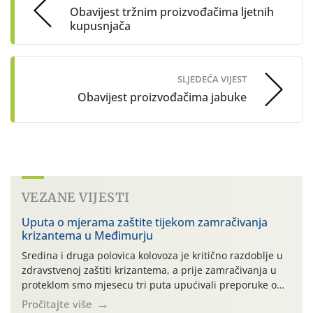
Obavijest tržnim proizvođačima ljetnih
kupusnjača
SLJEDEĆA VIJEST
Obavijest proizvođačima jabuke
VEZANE VIJESTI
Uputa o mjerama zaštite tijekom zamračivanja
krizantema u Međimurju
Sredina i druga polovica kolovoza je kritično razdoblje u
zdravstvenoj zaštiti krizantema, a prije zamračivanja u
proteklom smo mjesecu tri puta upućivali preporuke o
preventivnim mjerama zaštite krizantema od najčešćih
Pročitajte više