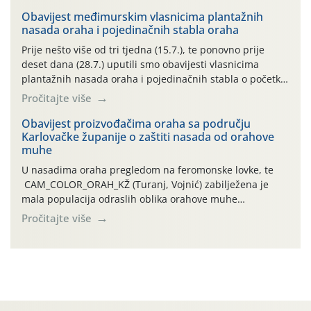
uzročnika bolesti, štetnika i fito-fagnih grinja (23.7., 14.7.,
06.7.)! Na početku ovog mjeseca je zabilježeno je
Obavijest međimurskim vlasnicima plantažnih
nasada oraha i pojedinačnih stabla oraha
povijesno i ekstremno vruće meteorološko razdoblje, uz
najviše temperature […]
Prije nešto više od tri tjedna (15.7.), te ponovno prije
deset dana (28.7.) uputili smo obavijesti vlasnicima
plantažnih nasada oraha i pojedinačnih stabla o početku
leta i ovogodišnjoj potrebi usmjerenog suzbijanja
Pročitajte više
orahove muhe (Rhagoletis completa)! Već dvanaest dana
traje drugi ovogodišnji “toplinski udar”, koji naročito
Obavijest proizvođačima oraha sa području
Karlovačke županije o zaštiti nasada od orahove
izražen zadnja šest dana (31.7.-05.8.), jer najviše
muhe
temperature zraka svakodnevno […]
U nasadima oraha pregledom na feromonske lovke, te
CAM_COLOR_ORAH_KŽ (Turanj, Vojnić) zabilježena je
mala populacija odraslih oblika orahove muhe
(Rhagoletis completa). Niska brojnost može se objasniti
Pročitajte više
činjenicom da je riječ o mladim nasadima s vrlo malim
urodom, što je povezano i s manjim brojem prezimjelih
jedinki. U starijim nasadima, na žutim ljepljivim Rebell
pločama s […]