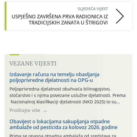
SLJEDEĆA VIJEST
USPJEŠNO ZAVRŠENA PRVA RADIONICA IZ
TRADICIJSKIH ZANATA U ŠTRIGOVI
VEZANE VIJESTI
Izdavanje računa na temelju obavljanja
poljoprivredne djelatnosti na OPG-u
Poljoprivredna djelatnost obuhvaća bilinogojstvo,
stočarstvo i s njima povezane uslužne djelatnosti. Prema
Nacionalnoj klasifikaciji djelatnosti (NKD 2025) to su
skupne 01.1, 01.2, 01.3, 01.4, 01.5 i 01.6. Djelatnost
Pročitajte više
prerade poljoprivrednih proizvoda je svako djelovanje na
poljoprivredni proizvod čiji je rezultat proizvod koji
Obavijest o lokacijama sakupljanja otpadne
ambalaže od pesticida za kolovoz 2026. godine
također može biti poljoprivredni proizvod poput npr.
maslinovog ulja, bučinog ulja, vino od […]
Prima se opasna otpadna ambalaža od sredstava za