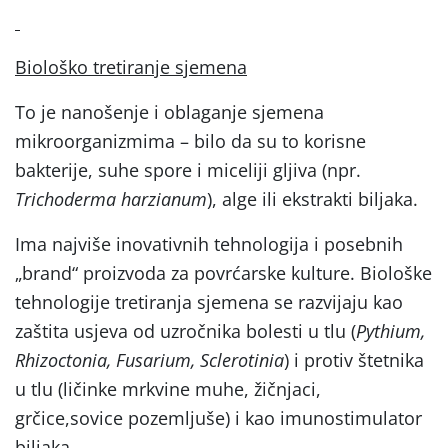
Biološko tretiranje sjemena
To je nanošenje i oblaganje sjemena
mikroorganizmima – bilo da su to korisne
bakterije, suhe spore i miceliji gljiva (npr.
Trichoderma harzianum
), alge ili ekstrakti biljaka.
Ima najviše inovativnih tehnologija i posebnih
„brand“ proizvoda za povrćarske kulture. Biološke
tehnologije tretiranja sjemena se razvijaju kao
zaštita usjeva od uzročnika bolesti u tlu (
Pythium,
Rhizoctonia, Fusarium, Sclerotinia
) i protiv štetnika
u tlu (ličinke mrkvine muhe, žičnjaci,
grčice,sovice pozemljuše) i kao imunostimulator
biljaka.