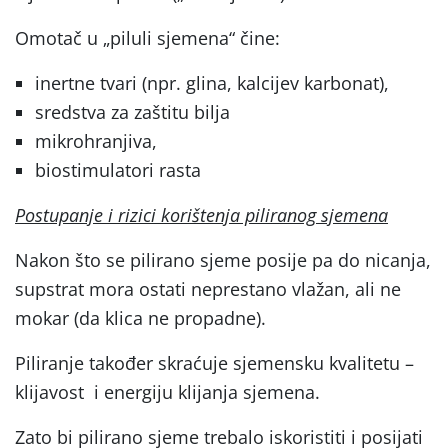
Omotač u „piluli sjemena“ čine:
inertne tvari (npr. glina, kalcijev karbonat),
sredstva za zaštitu bilja
mikrohranjiva,
biostimulatori rasta
Postupanje i rizici korištenja piliranog sjemena
Nakon što se pilirano sjeme posije pa do nicanja,
supstrat mora ostati neprestano vlažan, ali ne
mokar (da klica ne propadne).
Piliranje također skraćuje sjemensku kvalitetu –
klijavost i energiju klijanja sjemena.
Zato bi pilirano sjeme trebalo iskoristiti i posijati