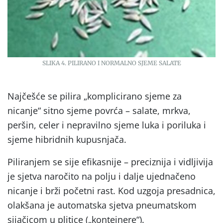
SLIKA 4. PILIRANO I NORMALNO SJEME SALATE
Najčešće se pilira „komplicirano sjeme za
nicanje“ sitno sjeme povrća – salate, mrkva,
peršin, celer i nepravilno sjeme luka i poriluka i
sjeme hibridnih kupusnjača.
Piliranjem se sije efikasnije – preciznija i vidljivija
je sjetva naročito na polju i dalje ujednačeno
nicanje i brži početni rast. Kod uzgoja presadnica,
olakšana je automatska sjetva pneumatskom
sijačicom u plitice („kontejnere“).