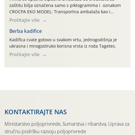
zaštitu bilja označena samo s piktogramima i oznakom
CROCPA EKO MODEL: Transportna ambalaža kao i
ambalaža drugih proizvoda koji nisu sredstva za zaštitu
Pročitajte više
bilja (npr. ambalaža od mineralnih gnojiva,) se ne
prihvaća. Korisnicima je osiguran besplatni povrat
Berba kadifice
prazne ambalaže isključivo ovih tvrtki: AGROCHEM-MAKS,
Kadifica cvate gotovo u svakom vrtu, jednogodišnja je
AGRONOM, ALBAUGH TKI* (PINUS […]
ukrasna i mnogostruko korisna vrsta iz roda Tagetes.
Pročitajte više
KONTAKTIRAJTE NAS
Ministarstvo poljoprivrede, šumarstva i ribarstva, Uprava za
stručnu podršku razvoju poljoprivrede