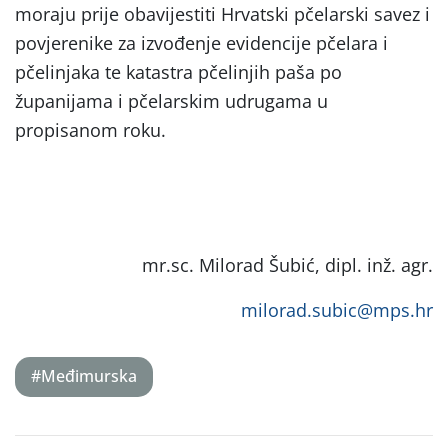
moraju prije obavijestiti Hrvatski pčelarski savez i
povjerenike za izvođenje evidencije pčelara i
pčelinjaka te katastra pčelinjih paša po
županijama i pčelarskim udrugama u
propisanom roku.
mr.sc. Milorad Šubić, dipl. inž. agr.
milorad.subic@mps.hr
#Međimurska