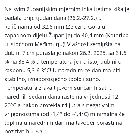
Na svim županijskim mjernim lokalitetima kiša je
padala prije tjedan dana (26.2.-27.2.) u
količinama od 32,6 mm (Železna Gora u
zapadnom dijelu Županije) do 40,4 mm (Kotoriba
u istočnom Međimurju)! Vlažnost zemljišta na
dubini 7 cm porasla je nakon 26.2. 2025. sa 31,6
% na 38,4 % a temperatura je na istoj dubini u
rasponu 5,3-6,3°C! U narednim će danima biti
stabilno, iznadprosječno toplo i suho.
Temperatura zraka tijekom sunčanih sati u
narednih sedam dana raste na vrijednosti 12-
20°C a nakon protekla tri jutra s negativnim
vrijednostima (od -1,4° do -4,4°C) minimalna će
toplina u narednim danima također porasti na
pozitivnih 2-6°C!