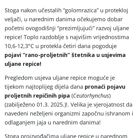
Stoga nakon učestalih “golomrazica” u protekloj
veljači, u narednim danima očekujemo dobar
početni ovogodišnji “prezimljujući” razvoj uljane
repice! Toplo razdoblje s najvišim vrijednostima
10,6-12,3°C u protekla četiri dana pogoduje
pojavi “rano-proljetnih” štetnika u usjevima
uljane repice!
Pregledom usjeva uljane repice moguće je
tijekom najtoplijeg dijela dana
pronaći
pojavu
proljetnih repičinih pipa
(
Ceutorhynchus
)
(zabilježeno 01.3. 2025.)!. Velika je vjerojatnost da
navedeni neželjeni organizmi započnu ishranom i
odlaganjem jaja u narednim danima!
Stoga proizvođačima uljane repice u narednom