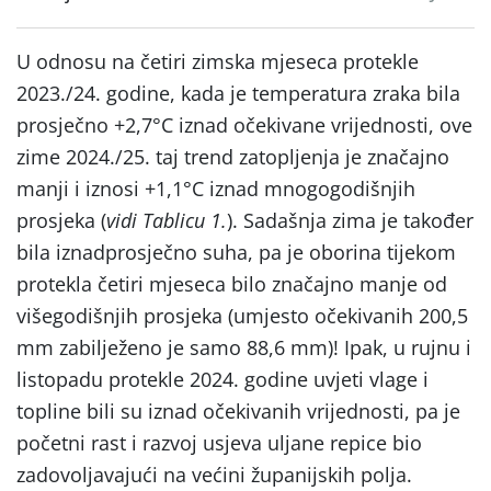
U odnosu na četiri zimska mjeseca protekle
2023./24. godine, kada je temperatura zraka bila
prosječno +2,7°C iznad očekivane vrijednosti, ove
zime 2024./25. taj trend zatopljenja je značajno
manji i iznosi +1,1°C iznad mnogogodišnjih
prosjeka (
vidi Tablicu 1.
). Sadašnja zima je također
bila iznadprosječno suha, pa je oborina tijekom
protekla četiri mjeseca bilo značajno manje od
višegodišnjih prosjeka (umjesto očekivanih 200,5
mm zabilježeno je samo 88,6 mm)! Ipak, u rujnu i
listopadu protekle 2024. godine uvjeti vlage i
topline bili su iznad očekivanih vrijednosti, pa je
početni rast i razvoj usjeva uljane repice bio
zadovoljavajući na većini županijskih polja.