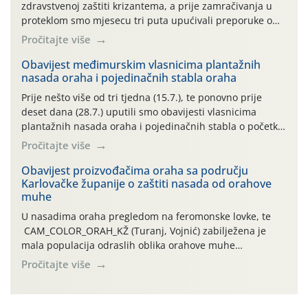
zdravstvenoj zaštiti krizantema, a prije zamračivanja u
proteklom smo mjesecu tri puta upućivali preporuke o
preventivnim mjerama zaštite krizantema od najčešćih
Pročitajte više
uzročnika bolesti, štetnika i fito-fagnih grinja (23.7., 14.7.,
06.7.)! Na početku ovog mjeseca je zabilježeno je
Obavijest međimurskim vlasnicima plantažnih
nasada oraha i pojedinačnih stabla oraha
povijesno i ekstremno vruće meteorološko razdoblje, uz
najviše temperature […]
Prije nešto više od tri tjedna (15.7.), te ponovno prije
deset dana (28.7.) uputili smo obavijesti vlasnicima
plantažnih nasada oraha i pojedinačnih stabla o početku
leta i ovogodišnjoj potrebi usmjerenog suzbijanja
Pročitajte više
orahove muhe (Rhagoletis completa)! Već dvanaest dana
traje drugi ovogodišnji “toplinski udar”, koji naročito
Obavijest proizvođačima oraha sa području
Karlovačke županije o zaštiti nasada od orahove
izražen zadnja šest dana (31.7.-05.8.), jer najviše
muhe
temperature zraka svakodnevno […]
U nasadima oraha pregledom na feromonske lovke, te
CAM_COLOR_ORAH_KŽ (Turanj, Vojnić) zabilježena je
mala populacija odraslih oblika orahove muhe
(Rhagoletis completa). Niska brojnost može se objasniti
Pročitajte više
činjenicom da je riječ o mladim nasadima s vrlo malim
urodom, što je povezano i s manjim brojem prezimjelih
jedinki. U starijim nasadima, na žutim ljepljivim Rebell