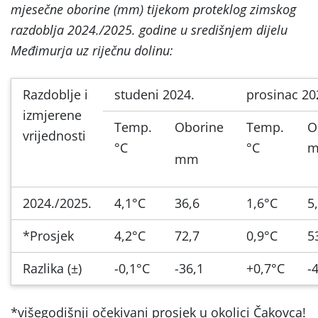
mjesečne oborine (mm) tijekom proteklog zimskog
razdoblja 2024./2025. godine u središnjem dijelu
Međimurja uz riječnu dolinu:
Razdoblje i
studeni 2024.
prosinac 20
izmjerene
Temp.
Oborine
Temp.
O
vrijednosti
°C
°C
mm
2024./2025.
4,1°C
36,6
1,6°C
5
*Prosjek
4,2°C
72,7
0,9°C
5
Razlika (±)
-0,1°C
-36,1
+0,7°C
-
*višegodišnji očekivani prosjek u okolici Čakovca!