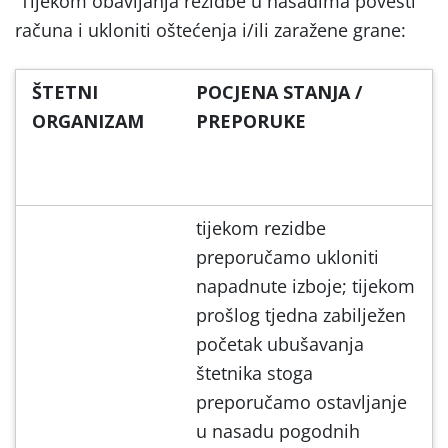
Tijekom obavljanja rezidbe u nasadima povesti
računa i ukloniti oštećenja i/ili zaražene grane:
ŠTETNI
POCJENA STANJA /
ORGANIZAM
PREPORUKE
tijekom rezidbe
preporučamo ukloniti
napadnute izboje; tijekom
prošlog tjedna zabilježen
početak ubušavanja
štetnika stoga
preporučamo ostavljanje
u nasadu pogodnih