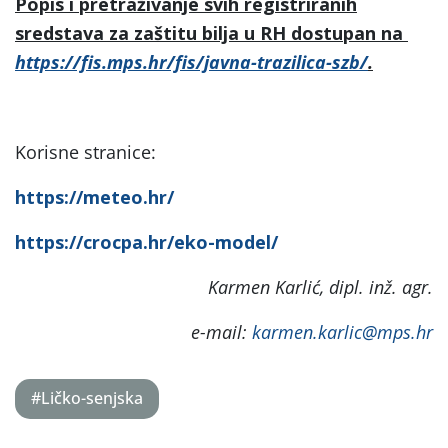
Popis i pretraživanje svih registriranih
sredstava za zaštitu bilja u RH dostupan na
https://fis.mps.hr/fis/javna-trazilica-szb/
.
Korisne stranice:
https://meteo.hr/
https://crocpa.hr/eko-model/
Karmen Karlić, dipl. inž. agr.
e-mail:
karmen.karlic@mps.hr
#Ličko-senjska