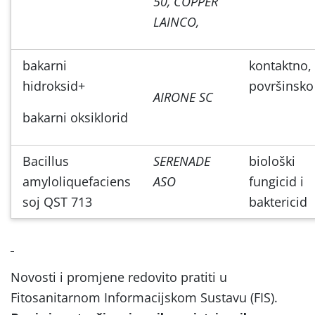
50,
COPPER
LAINCO,
bakarni
kontaktno,
hidroksid+
površinsko
AIRONE SC
bakarni oksiklorid
Bacillus
SERENADE
biološki
amyloliquefaciens
ASO
fungicid i
soj QST 713
baktericid
Novosti i promjene redovito pratiti u
Fitosanitarnom Informacijskom Sustavu (FIS).