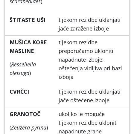
scarabeoides
)
ŠTITASTE UŠI
tijekom rezidbe uklanjati
jače zaražene izboje
MUŠICA KORE
tijekom rezidbe
MASLINE
preporučamo ukloniti
napadnute izboje;
(
Resseliella
oštećenja vidljiva pri bazi
oleisuga
)
izboja
CVRČCI
tijekom rezidbe uklanjati
jače oštećene izboje
GRANOTOČ
ukoliko je moguće
tijekom rezidbe ukloniti
(
Zeuzera pyrina
)
napadnute grane