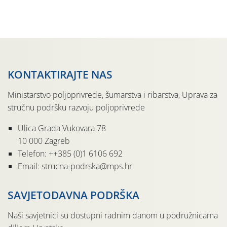
jedinki. U starijim nasadima, na žutim ljepljivim Rebell
pločama s […]
KONTAKTIRAJTE NAS
Ministarstvo poljoprivrede, šumarstva i ribarstva, Uprava za
stručnu podršku razvoju poljoprivrede
Ulica Grada Vukovara 78
10 000 Zagreb
Telefon: ++385 (0)1 6106 692
Email: strucna-podrska@mps.hr
SAVJETODAVNA PODRŠKA
Naši savjetnici su dostupni radnim danom u podružnicama