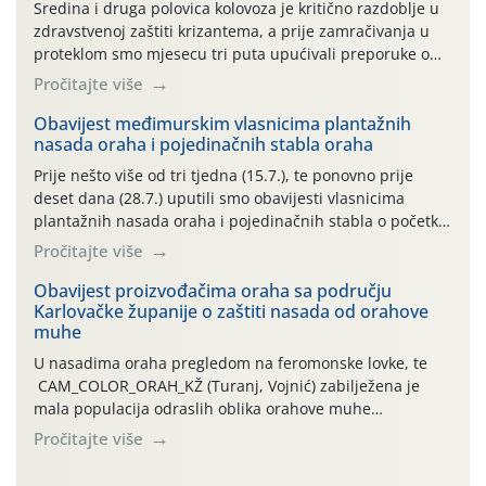
Sredina i druga polovica kolovoza je kritično razdoblje u
zdravstvenoj zaštiti krizantema, a prije zamračivanja u
proteklom smo mjesecu tri puta upućivali preporuke o
preventivnim mjerama zaštite krizantema od najčešćih
Pročitajte više
uzročnika bolesti, štetnika i fito-fagnih grinja (23.7., 14.7.,
06.7.)! Na početku ovog mjeseca je zabilježeno je
Obavijest međimurskim vlasnicima plantažnih
nasada oraha i pojedinačnih stabla oraha
povijesno i ekstremno vruće meteorološko razdoblje, uz
najviše temperature […]
Prije nešto više od tri tjedna (15.7.), te ponovno prije
deset dana (28.7.) uputili smo obavijesti vlasnicima
plantažnih nasada oraha i pojedinačnih stabla o početku
leta i ovogodišnjoj potrebi usmjerenog suzbijanja
Pročitajte više
orahove muhe (Rhagoletis completa)! Već dvanaest dana
traje drugi ovogodišnji “toplinski udar”, koji naročito
Obavijest proizvođačima oraha sa području
Karlovačke županije o zaštiti nasada od orahove
izražen zadnja šest dana (31.7.-05.8.), jer najviše
muhe
temperature zraka svakodnevno […]
U nasadima oraha pregledom na feromonske lovke, te
CAM_COLOR_ORAH_KŽ (Turanj, Vojnić) zabilježena je
mala populacija odraslih oblika orahove muhe
(Rhagoletis completa). Niska brojnost može se objasniti
Pročitajte više
činjenicom da je riječ o mladim nasadima s vrlo malim
urodom, što je povezano i s manjim brojem prezimjelih