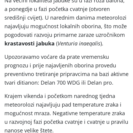
Na većini lokaliteta jabuke su u fazi roza balona,
a ponegdje u fazi početka cvatnje (otvoren
središnji cvijet). U narednim danima meteorolozi
najavljuju mogućnost lokalnih oborina, što može
pogodovati razvoju primarne zaraze uzročnikom
krastavosti jabuka
(
Venturia inaeqalis
).
Upozoravamo voćare da prate vremensku
prognozu i prije najavljenih oborina provedu
preventivno tretiranje pripravcima na bazi aktivne
tvari ditianon: Delan 700 WDG ili Delan pro.
Krajem vikenda i početkom narednog tjedna
meteorolozi najavljuju pad temperature zraka i
mogućnost mraza. Negativne temperature zraka
u razvojnoj fazi početka cvatnje i cvatnje u pravilu
nanose velike štete.