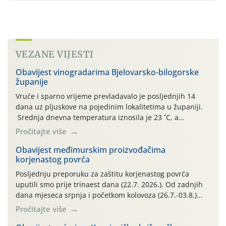
VEZANE VIJESTI
Obavijest vinogradarima Bjelovarsko-bilogorske
županije
Vruće i sparno vrijeme prevladavalo je posljednjih 14
dana uz pljuskove na pojedinim lokalitetima u županiji.
Srednja dnevna temperatura iznosila je 23 ˚C, a
maksimalne su posljednjih dana dosezale do 35 ˚C.
Pročitajte više
Simptome plamenjače vinove loze (Plasmoparas
viticola) vidljivi su na zapercima i vršnom mladom lišću.
Obavijest međimurskim proizvođačima
korjenastog povrća
Kako bi i dalje održali zdravu lisnu masu u zaštiti je
moguće […]
Posljednju preporuku za zaštitu korjenastog povrća
uputili smo prije trinaest dana (22.7. 2026.). Od zadnjih
dana mjeseca srpnja i početkom kolovoza (26.7.-03.8.)
traje izuzetno nepovoljno meteorološko razdoblje za rast
Pročitajte više
i razvoj korjenastog povrća: najviše dnevne temperature