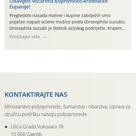
zraka zadnjih su devet dana u rasponu 30,7°-38,0°C!
Obavijest voćarima Koprivničko-križevačke
županije!
Drugi ovogodišnji “toplinski udar” naročito je izražen
zadnja četiri dana (31.7.-03.8.), […]
Pregledom nasada maline i kupine zabilježili smo
pojačan napad octene mušice ploda (Drosophila suzukii).
Drosophila suzukii je štetnik azijskog podrijetla. Krajem
2010. godine prvi puta je registriran u Hrvatskoj, a u
Pročitajte više
rujnu 2016. godine na našem su području zabilježene
gospodarski važne štete. Riječ je o štetniku vrlo sličnom
dobro poznatoj vinskoj mušici, no za razliku […]
KONTAKTIRAJTE NAS
Ministarstvo poljoprivrede, šumarstva i ribarstva, Uprava za
stručnu podršku razvoju poljoprivrede
Ulica Grada Vukovara 78
10 000 Zagreb