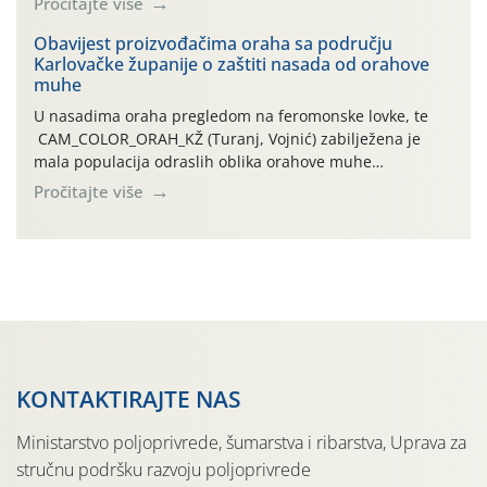
Pročitajte više
orahove muhe (Rhagoletis completa)! Već dvanaest dana
traje drugi ovogodišnji “toplinski udar”, koji naročito
Obavijest proizvođačima oraha sa području
Karlovačke županije o zaštiti nasada od orahove
izražen zadnja šest dana (31.7.-05.8.), jer najviše
muhe
temperature zraka svakodnevno […]
U nasadima oraha pregledom na feromonske lovke, te
CAM_COLOR_ORAH_KŽ (Turanj, Vojnić) zabilježena je
mala populacija odraslih oblika orahove muhe
(Rhagoletis completa). Niska brojnost može se objasniti
Pročitajte više
činjenicom da je riječ o mladim nasadima s vrlo malim
urodom, što je povezano i s manjim brojem prezimjelih
jedinki. U starijim nasadima, na žutim ljepljivim Rebell
pločama s […]
KONTAKTIRAJTE NAS
Ministarstvo poljoprivrede, šumarstva i ribarstva, Uprava za
stručnu podršku razvoju poljoprivrede