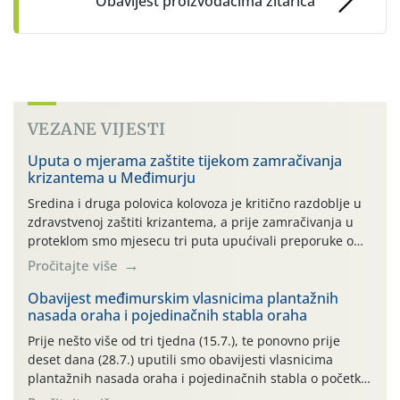
Obavijest proizvođačima žitarica
VEZANE VIJESTI
Uputa o mjerama zaštite tijekom zamračivanja
krizantema u Međimurju
Sredina i druga polovica kolovoza je kritično razdoblje u
zdravstvenoj zaštiti krizantema, a prije zamračivanja u
proteklom smo mjesecu tri puta upućivali preporuke o
preventivnim mjerama zaštite krizantema od najčešćih
Pročitajte više
uzročnika bolesti, štetnika i fito-fagnih grinja (23.7., 14.7.,
06.7.)! Na početku ovog mjeseca je zabilježeno je
Obavijest međimurskim vlasnicima plantažnih
nasada oraha i pojedinačnih stabla oraha
povijesno i ekstremno vruće meteorološko razdoblje, uz
najviše temperature […]
Prije nešto više od tri tjedna (15.7.), te ponovno prije
deset dana (28.7.) uputili smo obavijesti vlasnicima
plantažnih nasada oraha i pojedinačnih stabla o početku
leta i ovogodišnjoj potrebi usmjerenog suzbijanja