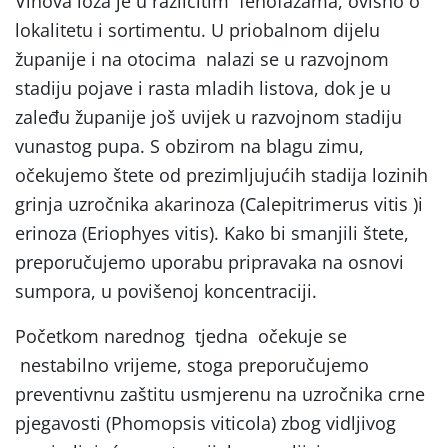
Vinova loza je u različitim fenofazama, ovisno o
lokalitetu i sortimentu. U priobalnom dijelu
županije i na otocima nalazi se u razvojnom
stadiju pojave i rasta mladih listova, dok je u
zaleđu županije još uvijek u razvojnom stadiju
vunastog pupa. S obzirom na blagu zimu,
očekujemo štete od prezimljujućih stadija lozinih
grinja uzročnika akarinoza (Calepitrimerus vitis )i
erinoza (Eriophyes vitis). Kako bi smanjili štete,
preporučujemo uporabu pripravaka na osnovi
sumpora, u povišenoj koncentraciji.
Početkom narednog tjedna očekuje se
nestabilno vrijeme, stoga preporučujemo
preventivnu zaštitu usmjerenu na uzročnika crne
pjegavosti (Phomopsis viticola) zbog vidljivog