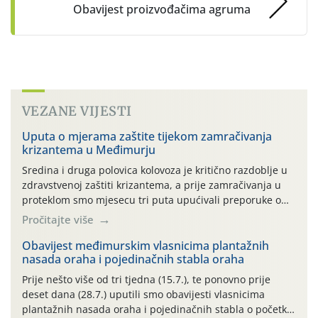
Obavijest proizvođačima agruma
VEZANE VIJESTI
Uputa o mjerama zaštite tijekom zamračivanja
krizantema u Međimurju
Sredina i druga polovica kolovoza je kritično razdoblje u
zdravstvenoj zaštiti krizantema, a prije zamračivanja u
proteklom smo mjesecu tri puta upućivali preporuke o
preventivnim mjerama zaštite krizantema od najčešćih
Pročitajte više
uzročnika bolesti, štetnika i fito-fagnih grinja (23.7., 14.7.,
06.7.)! Na početku ovog mjeseca je zabilježeno je
Obavijest međimurskim vlasnicima plantažnih
nasada oraha i pojedinačnih stabla oraha
povijesno i ekstremno vruće meteorološko razdoblje, uz
najviše temperature […]
Prije nešto više od tri tjedna (15.7.), te ponovno prije
deset dana (28.7.) uputili smo obavijesti vlasnicima
plantažnih nasada oraha i pojedinačnih stabla o početku