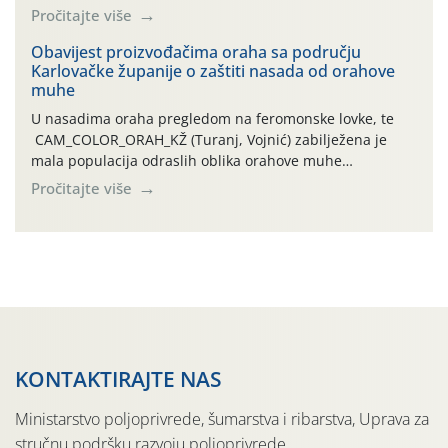
leta i ovogodišnjoj potrebi usmjerenog suzbijanja
Pročitajte više
orahove muhe (Rhagoletis completa)! Već dvanaest dana
traje drugi ovogodišnji “toplinski udar”, koji naročito
Obavijest proizvođačima oraha sa području
Karlovačke županije o zaštiti nasada od orahove
izražen zadnja šest dana (31.7.-05.8.), jer najviše
muhe
temperature zraka svakodnevno […]
U nasadima oraha pregledom na feromonske lovke, te
CAM_COLOR_ORAH_KŽ (Turanj, Vojnić) zabilježena je
mala populacija odraslih oblika orahove muhe
(Rhagoletis completa). Niska brojnost može se objasniti
Pročitajte više
činjenicom da je riječ o mladim nasadima s vrlo malim
urodom, što je povezano i s manjim brojem prezimjelih
jedinki. U starijim nasadima, na žutim ljepljivim Rebell
pločama s […]
KONTAKTIRAJTE NAS
Ministarstvo poljoprivrede, šumarstva i ribarstva, Uprava za
stručnu podršku razvoju poljoprivrede