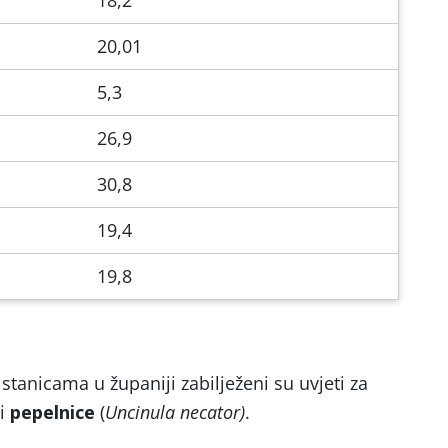
18,2
20,01
5,3
26,9
30,8
19,4
19,8
anicama u županiji zabilježeni su uvjeti za
ti
pepelnice
(
Uncinula necator)
.