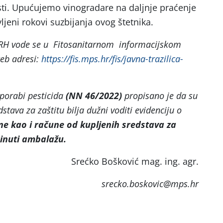
ti. Upućujemo vinogradare na daljnje praćenje
ljeni rokovi suzbijanja ovog štetnika.
u RH vode se u Fitosanitarnom informacijskom
eb adresi:
https://fis.mps.hr/fis/javna-trazilica-
porabi pesticida
(NN 46/2022)
propisano je da su
dstava za zaštitu bilja dužni voditi evidenciju o
ine kao i račune od kupljenih sredstava za
rinuti ambalažu.
Srećko Bošković mag. ing. agr.
srecko.boskovic@mps.hr