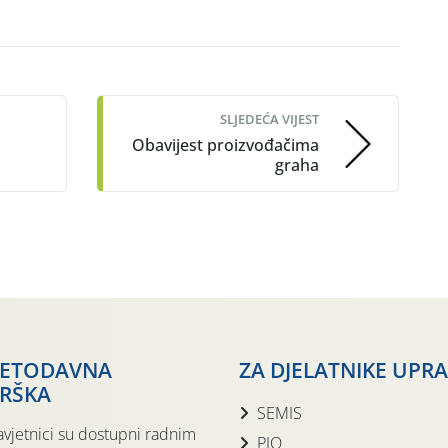
SLJEDEĆA VIJEST
Obavijest proizvođačima
graha
JETODAVNA
ZA DJELATNIKE UPR
RŠKA
SEMIS
avjetnici su dostupni radnim
PIO