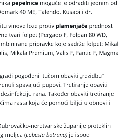
čnika
pepelnice
moguće je odraditi jednim od
 Domark 40 ME, Talendo, Kusabi i dr.
titu vinove loze protiv
plamenjače
prednost
vne tvari folpet (Pergado F, Folpan 80 WD,
kombinirane pripravke koje sadrže folpet: Mikal
alis, Mikala Premium, Valis F, Fantic F, Magma
ogradi pogođeni tučom obaviti „rezidbu“
enuli spavajući pupovi. Tretiranje obaviti
dezinfekciju rana. Također obaviti tretiranje
čima rasta koja će pomoći biljci u obnovi i
Dubrovačko-neretvanske županije proteklih
g moljca (
Lobesia botrana)
je ispod