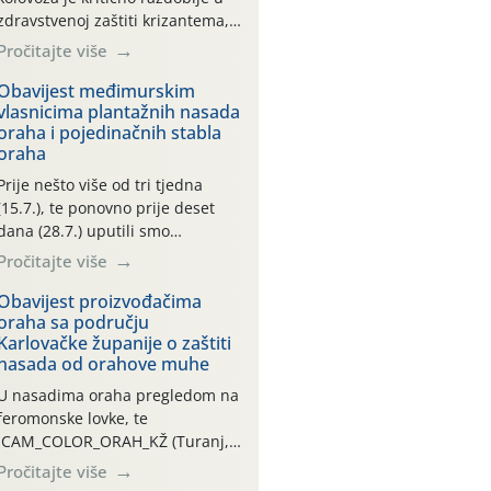
zdravstvenoj zaštiti krizantema,
a prije zamračivanja u proteklom
Pročitajte više
smo mjesecu tri puta upućivali
preporuke o preventivnim
Obavijest međimurskim
vlasnicima plantažnih nasada
mjerama zaštite krizantema od
oraha i pojedinačnih stabla
najčešćih uzročnika bolesti,
oraha
štetnika i fito-fagnih grinja (23.7.,
14.7., 06.7.)! Na početku ovog
Prije nešto više od tri tjedna
mjeseca je zabilježeno je
(15.7.), te ponovno prije deset
povijesno i ekstremno vruće
dana (28.7.) uputili smo
meteorološko razdoblje, uz
obavijesti vlasnicima plantažnih
Pročitajte više
najviše temperature […]
nasada oraha i pojedinačnih
stabla o početku leta i
Obavijest proizvođačima
oraha sa području
ovogodišnjoj potrebi usmjerenog
Karlovačke županije o zaštiti
suzbijanja orahove muhe
nasada od orahove muhe
(Rhagoletis completa)! Već
dvanaest dana traje drugi
U nasadima oraha pregledom na
ovogodišnji “toplinski udar”, koji
feromonske lovke, te
naročito izražen zadnja šest
CAM_COLOR_ORAH_KŽ (Turanj,
dana (31.7.-05.8.), jer najviše
Vojnić) zabilježena je mala
Pročitajte više
temperature zraka svakodnevno
populacija odraslih oblika