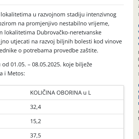
 lokalitetima u razvojnom stadiju intenzivnog
Obzirom na promjenjivo nestabilno vrijeme,
m lokalitetima Dubrovačko-neretvanske
ljno utjecati na razvoj biljnih bolesti kod vinove
rednike o potrebama provedbe zaštite.
 od 01.05. – 08.05.2025. koje bilježe
a i Metos:
KOLIČINA OBORINA u L
32,4
15,2
37,5