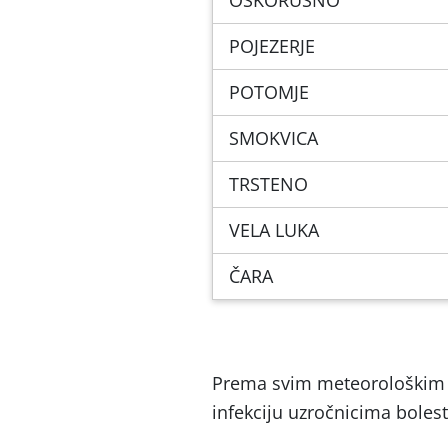
OSKORUŠNO
POJEZERJE
POTOMJE
SMOKVICA
TRSTENO
VELA LUKA
ČARA
Prema svim meteorološkim st
infekciju uzročnicima boles