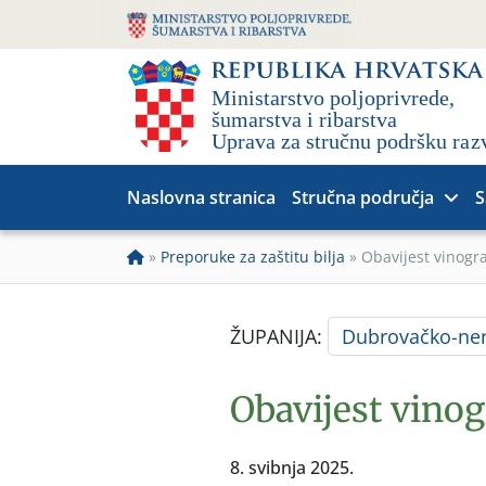
Naslovna stranica
Stručna područja
S
»
Preporuke za zaštitu bilja
»
Obavijest vinogr
ŽUPANIJA:
Dubrovačko-ner
Obavijest vino
8. svibnja 2025.