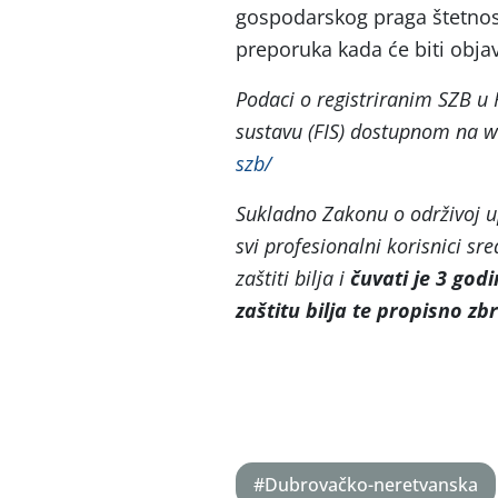
gospodarskog praga štetnos
preporuka kada će biti objav
Podaci o registriranim SZB 
sustavu (FIS) dostupnom na w
szb/
Sukladno Zakonu o održivoj u
svi profesionalni korisnici sre
zaštiti bilja i
čuvati je 3 god
zaštitu bilja te propisno zb
#Dubrovačko-neretvanska