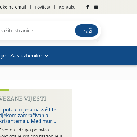
uke na email
Povijest
Kontakt
Traži
ije
Za službenike
VEZANE VIJESTI
Uputa o mjerama zaštite
tijekom zamračivanja
krizantema u Međimurju
Sredina i druga polovica
kolovoza je kritično razdoblje u