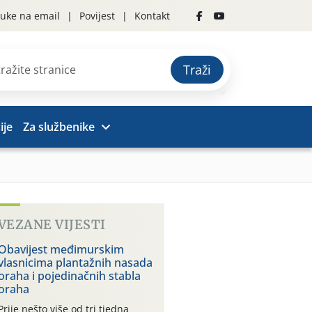
uke na email
Povijest
Kontakt
Traži
ije
Za službenike
VEZANE VIJESTI
Obavijest međimurskim
vlasnicima plantažnih nasada
oraha i pojedinačnih stabla
oraha
Prije nešto više od tri tjedna