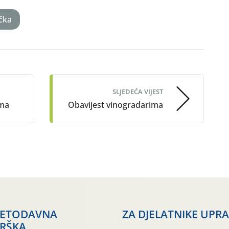
čka
SLJEDEĆA VIJEST
ima
Obavijest vinogradarima
JETODAVNA
ZA DJELATNIKE UPR
RŠKA