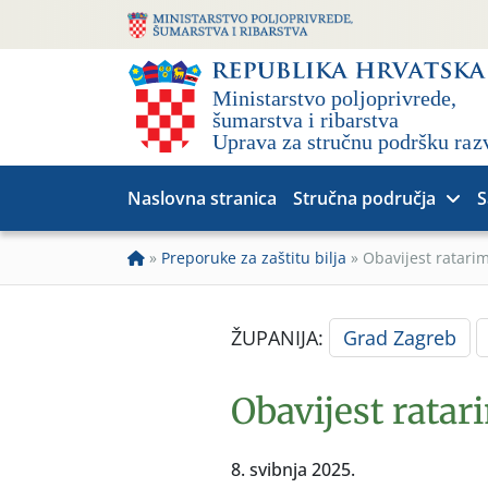
Naslovna stranica
Stručna područja
S
»
Preporuke za zaštitu bilja
»
Obavijest ratari
ŽUPANIJA:
Grad Zagreb
Obavijest ratar
8. svibnja 2025.