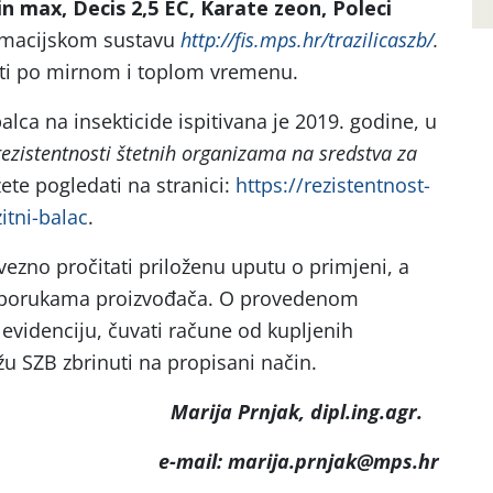
in max, Decis 2,5 EC, Karate zeon, Poleci
rmacijskom sustavu
http://fis.mps.hr/trazilicaszb/
.
viti po mirnom i toplom vremenu.
alca na insekticide ispitivana je 2019. godine, u
ezistentnosti štetnih organizama na sredstva za
ete pogledati na stranici:
https://rezistentnost-
itni-balac
.
vezno pročitati priloženu uputu o primjeni, a
reporukama proizvođača. O provedenom
i evidenciju, čuvati račune od kupljenih
u SZB zbrinuti na propisani način.
Marija Prnjak,
dipl.ing.agr.
e-mail: marija.prnjak@mps.hr