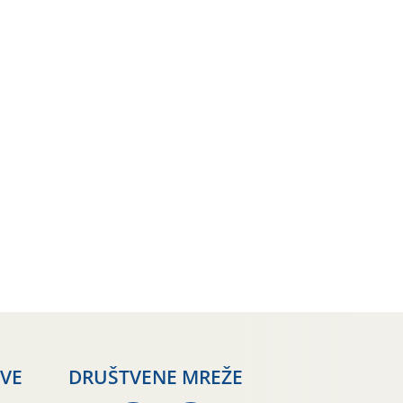
AVE
DRUŠTVENE MREŽE