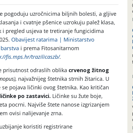
 pogoduju uzročnicima biljnih bolesti, a gljive
klasanja i cvatnje pšenice uzrokuju palež klasa,
i pregled usjeva te tretiranje fungicidima
2025.
Obavijest ratarima | Ministarstvo
ibarstva
i prema Fitosanitarnom
p://fis.mps.hr/trazilicaszb/
.
e prisutnost odraslih oblika
crvenog žitnog
nopus),
najvažnijeg štetnika strnih žitarica. U
 pojava ličinki ovog štetnika. Kao kritičan
ličinke po zastavici.
Ličinke su žute boje,
eta pocrni. Najviše štete nanose izgrizanjem
jem ovisi nalijevanje zrna.
uzbijanje koristiti registrirane