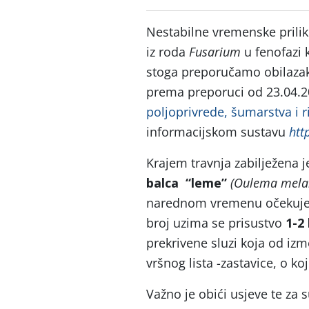
Nestabilne vremenske prilike
iz roda
Fusarium
u fenofazi 
stoga preporučamo obilazak 
prema preporuci od 23.04.
poljoprivrede, šumarstva i r
informacijskom sustavu
htt
Krajem travnja zabilježena j
balca “leme”
(Oulema mela
narednom vremenu očekuje se
broj uzima se prisustvo
1-2 
prekrivene sluzi koja od izm
vršnog lista -zastavice, o ko
Važno je obići usjeve te za s