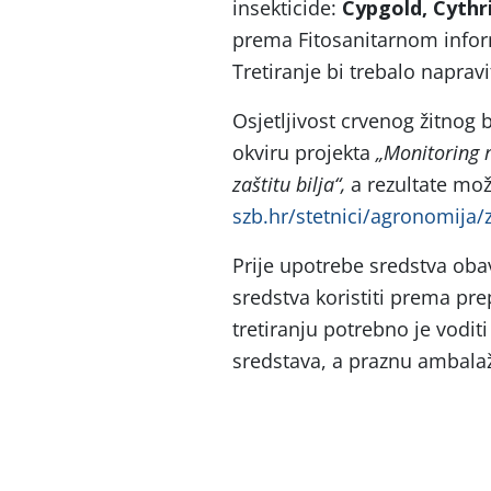
insekticide:
Cypgold,
Cythr
prema Fitosanitarnom info
Tretiranje bi trebalo napra
Osjetljivost crvenog žitnog b
okviru projekta
„Monitoring r
zaštitu bilja“,
a rezultate mož
szb.hr/stetnici/agronomija/z
Prije upotrebe sredstva oba
sredstva koristiti prema p
tretiranju potrebno je vodit
sredstava, a praznu ambalaž