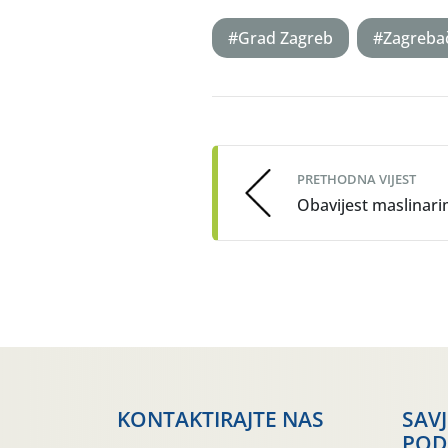
#Grad Zagreb
#Zagreba
Post
navigation
PRETHODNA VIJEST
Obavijest maslinar
KONTAKTIRAJTE NAS
SAV
POD