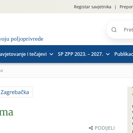
Registar savjetnika
Prepor
Pretraži
stranice
avjetovanje i tečajevi
SP ZPP 2023. – 2027.
Publikac
ma
Zagrebačka
ima
PODIJELI