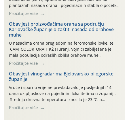
plantažnih nasada oraha i pojedinačnih stabla o početku
leta i ovogodišnjoj potrebi usmjerenog suzbijanja
Pročitajte više
orahove muhe (Rhagoletis completa)! Već dvanaest dana
traje drugi ovogodišnji “toplinski udar”, koji naročito
Obavijest proizvođačima oraha sa području
Karlovačke županije o zaštiti nasada od orahove
izražen zadnja šest dana (31.7.-05.8.), jer najviše
muhe
temperature zraka svakodnevno […]
U nasadima oraha pregledom na feromonske lovke, te
CAM_COLOR_ORAH_KŽ (Turanj, Vojnić) zabilježena je
mala populacija odraslih oblika orahove muhe
(Rhagoletis completa). Niska brojnost može se objasniti
Pročitajte više
činjenicom da je riječ o mladim nasadima s vrlo malim
urodom, što je povezano i s manjim brojem prezimjelih
Obavijest vinogradarima Bjelovarsko-bilogorske
županije
jedinki. U starijim nasadima, na žutim ljepljivim Rebell
pločama s […]
Vruće i sparno vrijeme prevladavalo je posljednjih 14
dana uz pljuskove na pojedinim lokalitetima u županiji.
Srednja dnevna temperatura iznosila je 23 ˚C, a
maksimalne su posljednjih dana dosezale do 35 ˚C.
Pročitajte više
Simptome plamenjače vinove loze (Plasmoparas
viticola) vidljivi su na zapercima i vršnom mladom lišću.
Kako bi i dalje održali zdravu lisnu masu u zaštiti je