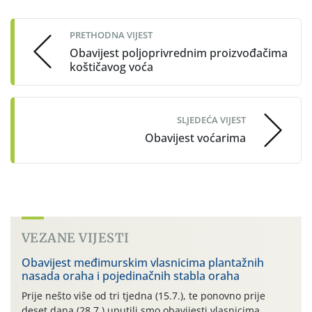
navigation
PRETHODNA VIJEST
Obavijest poljoprivrednim proizvođačima
koštičavog voća
SLJEDEĆA VIJEST
Obavijest voćarima
VEZANE VIJESTI
Obavijest međimurskim vlasnicima plantažnih
nasada oraha i pojedinačnih stabla oraha
Prije nešto više od tri tjedna (15.7.), te ponovno prije
deset dana (28.7.) uputili smo obavijesti vlasnicima