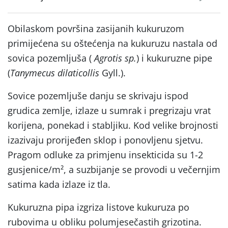
Obilaskom površina zasijanih kukuruzom
primijećena su oštećenja na kukuruzu nastala od
sovica pozemljuša (
Agrotis sp.
) i kukuruzne pipe
(
Tanymecus dilaticollis
Gyll.).
Sovice pozemljuše danju se skrivaju ispod
grudica zemlje, izlaze u sumrak i pregrizaju vrat
korijena, ponekad i stabljiku. Kod velike brojnosti
izazivaju prorijeđen sklop i ponovljenu sjetvu.
Pragom odluke za primjenu insekticida su 1-2
gusjenice/m², a suzbijanje se provodi u večernjim
satima kada izlaze iz tla.
Kukuruzna pipa izgriza listove kukuruza po
rubovima u obliku polumjesečastih grizotina.