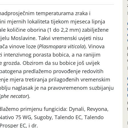
iznadprosječnim temperaturama zraka i
ni mjernih lokaliteta tijekom mjeseca lipnja
ale količine oborina (1 do 2,2 mm) zabilježene
jelu Moslavine. Takvi vremenski uvjeti nisu
ča vinove loze (
Plasmopara viticola
). Vinova
azi intenzivnog porasta bobica, a na ranijim
e grozda. Obzirom da su bobice još uvijek
oj patogena predlažemo provođenje redovitih
enje mjera tretiranja prilagođenih vremenskim
blju naglasak je na pravovremenom suzbijanju
iphe necator
).
dlažemo primjenu fungicida: Dynali, Revyona,
 Nativo 75 WG, Sugoby, Talendo EC, Talendo
Prosper EC, i dr.