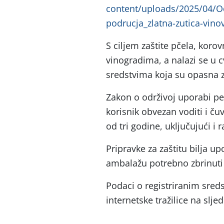
content/uploads/2025/04/O
podrucja_zlatna-zutica-vin
S ciljem zaštite pčela, korov
vinogradima, a nalazi se u c
sredstvima koja su opasna z
Zakon o održivoj uporabi pe
korisnik obvezan voditi i ču
od tri godine, uključujući i 
Pripravke za zaštitu bilja u
ambalažu potrebno zbrinuti 
Podaci o registriranim sred
internetske tražilice na slj