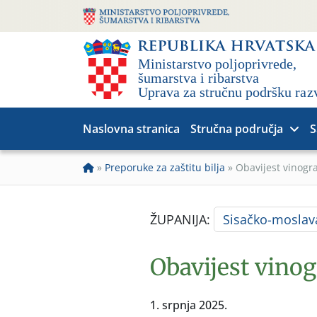
Naslovna stranica
Stručna područja
S
»
Preporuke za zaštitu bilja
»
Obavijest vinogr
ŽUPANIJA:
Sisačko-moslav
Obavijest vino
1. srpnja 2025.