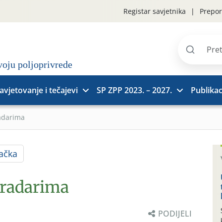
Registar savjetnika
Prepor
Pretraži
stranice
avjetovanje i tečajevi
SP ZPP 2023. – 2027.
Publikac
adarima
ačka
gradarima
PODIJELI