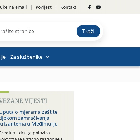
uke na email
Povijest
Kontakt
Traži
ije
Za službenike
VEZANE VIJESTI
Uputa o mjerama zaštite
tijekom zamračivanja
krizantema u Međimurju
Sredina i druga polovica
kolovoza je kritično razdoblje u