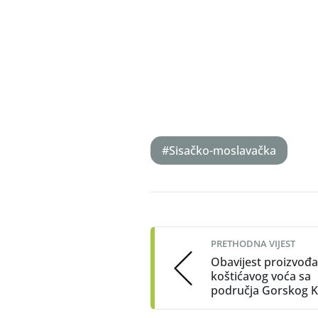
#Sisačko-moslavačka
Post
navigation
PRETHODNA VIJEST
Obavijest proizvođ
koštićavog voća sa
područja Gorskog K