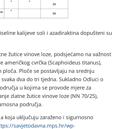
kiseline kalijeve soli i azadiraktina dopušteni su
atne žutice vinove loze, podsjećamo na važnost
je američkog cvrčka (Scaphoideus titanus),
ih ploča. Ploče se postavljaju na srednju
 svaka dva do tri tjedna. Sukladno Odluci o
odručja u kojima se provode mjere za
anje zlatne žutice vinove loze (NN 70/25),
gurnosna područja.
a koja uključuju zaraženo i sigurnosno
ttps://savjetodavna.mps.hr/wp-