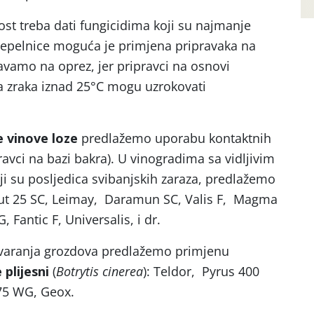
st treba dati fungicidima koji su najmanje
d pepelnice moguća je primjena pripravaka na
vamo na oprez, jer pripravci na osnovi
 zraka iznad 25°C mogu uzrokovati
 vinove loze
predlažemo uporabu kontaktnih
ravci na bazi bakra). U vinogradima sa vidljivim
 su posljedica svibanjskih zaraza, predlažemo
cut 25 SC, Leimay, Daramun SC, Valis F, Magma
 Fantic F, Universalis, i dr.
atvaranja grozdova predlažemo primjenu
 plijesni
(
Botrytis cinerea
): Teldor, Pyrus 400
 75 WG, Geox.