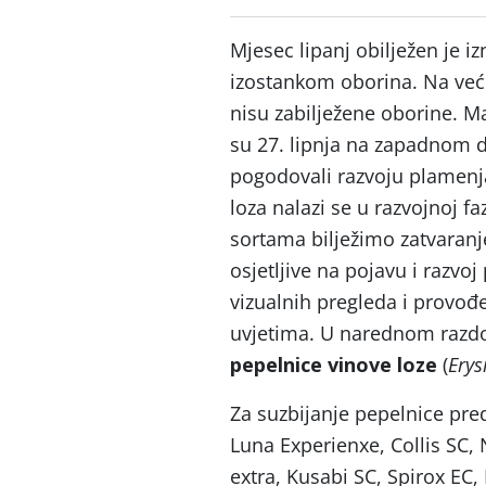
Mjesec lipanj obilježen je 
izostankom oborina. Na veći
nisu zabilježene oborine. M
su 27. lipnja na zapadnom d
pogodovali razvoju plamenja
loza nalazi se u razvojnoj f
sortama bilježimo zatvaranj
osjetljive na pojavu i razv
vizualnih pregleda i provođ
uvjetima. U narednom razdo
pepelnice vinove loze
(
Erys
Za suzbijanje pepelnice pre
Luna Experienxe, Collis SC,
extra, Kusabi SC, Spirox EC, 