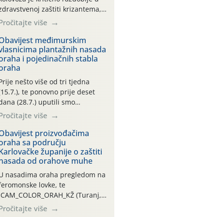
zdravstvenoj zaštiti krizantema,
a prije zamračivanja u proteklom
Pročitajte više
smo mjesecu tri puta upućivali
preporuke o preventivnim
Obavijest međimurskim
vlasnicima plantažnih nasada
mjerama zaštite krizantema od
oraha i pojedinačnih stabla
najčešćih uzročnika bolesti,
oraha
štetnika i fito-fagnih grinja (23.7.,
14.7., 06.7.)! Na početku ovog
Prije nešto više od tri tjedna
mjeseca je zabilježeno je
(15.7.), te ponovno prije deset
povijesno i ekstremno vruće
dana (28.7.) uputili smo
meteorološko razdoblje, uz
obavijesti vlasnicima plantažnih
Pročitajte više
najviše temperature […]
nasada oraha i pojedinačnih
stabla o početku leta i
Obavijest proizvođačima
oraha sa području
ovogodišnjoj potrebi usmjerenog
Karlovačke županije o zaštiti
suzbijanja orahove muhe
nasada od orahove muhe
(Rhagoletis completa)! Već
dvanaest dana traje drugi
U nasadima oraha pregledom na
ovogodišnji “toplinski udar”, koji
feromonske lovke, te
naročito izražen zadnja šest
CAM_COLOR_ORAH_KŽ (Turanj,
dana (31.7.-05.8.), jer najviše
Vojnić) zabilježena je mala
Pročitajte više
temperature zraka svakodnevno
populacija odraslih oblika