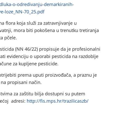
dluka-o-odredivanju-demarkiranih-
ove-loze_NN-70_25.pdf
na flora koja služi za zatravnjivanje u
vatnji, mora biti pokošena u trenutku tretiranja
a pčele.
sticida (NN 46/22) propisuje da je profesionalni
vati evidenciju o uporabi pesticida na razdoblje
račune za kupljene pesticide.
potrijebiti prema uputi proizvođača, a praznu je
na propisani način.
stvima za zaštitu bilja dostupni su putem
edećoj adresi:
http://fis.mps.hr/trazilicaszb/