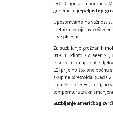
Od 20. lipnja na području M
generacije
pepeljastog gr
Upozoravamo na važnost suz
štetnika jer njihova oštećen
sive plijesni.
Za suzbijanje grožđanih molj
018 EC, Plinto, Coragen SC, 
insekticidi imaju bolje djel
L2) prije no što one počnu st
skupine piretroida (Decis 2,
Demetrina 25 EC, i dr.), no 
temperatura zraka smanjena
Suzbijanje američkog cvrč