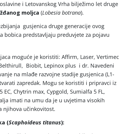
oslavine i Letovanskog Vrha bilježimo let druge
ožđanog moljca
(
Lobesia botrana
).
bijanja gusjenica druge generacije ovog
ja bobica predstavljaju preduvjete za pojavu
aca moguće je koristiti: Affirm, Laser, Vertimec
Belthirull, Biobit, Lepinox plus i dr. Navedeni
ovanje na mlađe razvojne stadije gusjenica (L1-
varati zapredak. Mogu se koristiti i pripravci iz
5 EC, Chytrin max, Cypgold, Sumialfa 5 FL,
valja imati na umu da je u uvjetima visokih
 njihova učinkovitost.
ka (
Scaphoideus titanus
):