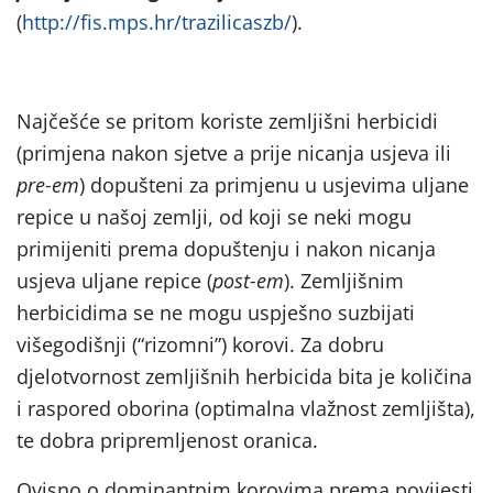
(
http://fis.mps.hr/trazilicaszb/
).
Najčešće se pritom koriste zemljišni herbicidi
(primjena nakon sjetve a prije nicanja usjeva ili
pre-em
) dopušteni za primjenu u usjevima uljane
repice u našoj zemlji, od koji se neki mogu
primijeniti prema dopuštenju i nakon nicanja
usjeva uljane repice (
post-em
). Zemljišnim
herbicidima se ne mogu uspješno suzbijati
višegodišnji (“rizomni”) korovi. Za dobru
djelotvornost zemljišnih herbicida bita je količina
i raspored oborina (optimalna vlažnost zemljišta),
te dobra pripremljenost oranica.
Ovisno o dominantnim korovima prema povijesti