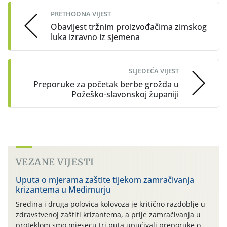
navigation
PRETHODNA VIJEST
Obavijest tržnim proizvođačima zimskog
luka izravno iz sjemena
SLJEDEĆA VIJEST
Preporuke za početak berbe grožđa u
Požeško-slavonskoj županiji
VEZANE VIJESTI
Uputa o mjerama zaštite tijekom zamračivanja
krizantema u Međimurju
Sredina i druga polovica kolovoza je kritično razdoblje u
zdravstvenoj zaštiti krizantema, a prije zamračivanja u
proteklom smo mjesecu tri puta upućivali preporuke o