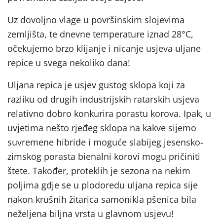
Uz dovoljno vlage u površinskim slojevima
zemljišta, te dnevne temperature iznad 28°C,
očekujemo brzo klijanje i nicanje usjeva uljane
repice u svega nekoliko dana!
Uljana repica je usjev gustog sklopa koji za
razliku od drugih industrijskih ratarskih usjeva
relativno dobro konkurira porastu korova. Ipak, u
uvjetima nešto rjeđeg sklopa na kakve sijemo
suvremene hibride i moguće slabijeg jesensko-
zimskog porasta bienalni korovi mogu pričiniti
štete. Također, proteklih je sezona na nekim
poljima gdje se u plodoredu uljana repica sije
nakon krušnih žitarica samonikla pšenica bila
neželjena biljna vrsta u glavnom usjevu!