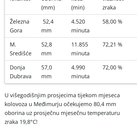
(mm)
(min)
zraka
Železna
52,4
4.520
58,00 %
Gora
mm
minuta
M.
52,8
11.855
72,21 %
Središće
mm
minuta
Donja
57,0
4.990
72,00 %
Dubrava
mm
minuta
U višegodišnjim prosjecima tijekom mjeseca
kolovoza u Međimurju očekujemo 80,4 mm
oborina uz prosječnu mjesečnu temperaturu
zraka 19,8°C!