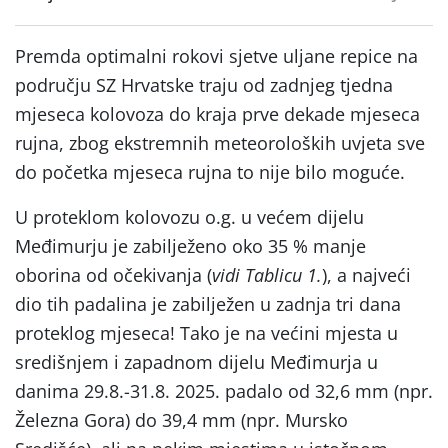
Premda optimalni rokovi sjetve uljane repice na
području SZ Hrvatske traju od zadnjeg tjedna
mjeseca kolovoza do kraja prve dekade mjeseca
rujna, zbog ekstremnih meteoroloških uvjeta sve
do početka mjeseca rujna to nije bilo moguće.
U proteklom kolovozu o.g. u većem dijelu
Međimurju je zabilježeno oko 35 % manje
oborina od očekivanja (
vidi Tablicu 1.
), a najveći
dio tih padalina je zabilježen u zadnja tri dana
proteklog mjeseca! Tako je na većini mjesta u
središnjem i zapadnom dijelu Međimurja u
danima 29.8.-31.8. 2025. padalo od 32,6 mm (npr.
Železna Gora) do 39,4 mm (npr. Mursko