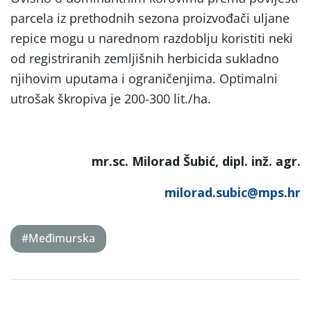
parcela iz prethodnih sezona proizvođači uljane
repice mogu u narednom razdoblju koristiti neki
od registriranih zemljišnih herbicida sukladno
njihovim uputama i ograničenjima. Optimalni
utrošak škropiva je 200-300 lit./ha.
mr.sc. Milorad Šubić, dipl. inž. agr.
milorad.subic@mps.hr
#Međimurska
Post