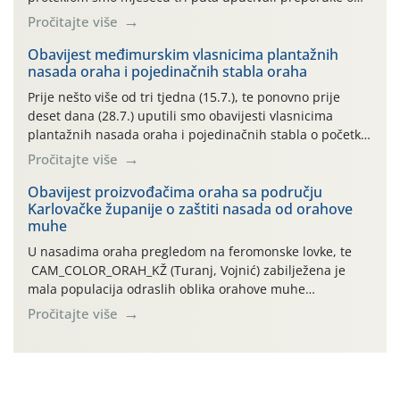
preventivnim mjerama zaštite krizantema od najčešćih
Pročitajte više
uzročnika bolesti, štetnika i fito-fagnih grinja (23.7., 14.7.,
06.7.)! Na početku ovog mjeseca je zabilježeno je
Obavijest međimurskim vlasnicima plantažnih
nasada oraha i pojedinačnih stabla oraha
povijesno i ekstremno vruće meteorološko razdoblje, uz
najviše temperature […]
Prije nešto više od tri tjedna (15.7.), te ponovno prije
deset dana (28.7.) uputili smo obavijesti vlasnicima
plantažnih nasada oraha i pojedinačnih stabla o početku
leta i ovogodišnjoj potrebi usmjerenog suzbijanja
Pročitajte više
orahove muhe (Rhagoletis completa)! Već dvanaest dana
traje drugi ovogodišnji “toplinski udar”, koji naročito
Obavijest proizvođačima oraha sa području
Karlovačke županije o zaštiti nasada od orahove
izražen zadnja šest dana (31.7.-05.8.), jer najviše
muhe
temperature zraka svakodnevno […]
U nasadima oraha pregledom na feromonske lovke, te
CAM_COLOR_ORAH_KŽ (Turanj, Vojnić) zabilježena je
mala populacija odraslih oblika orahove muhe
(Rhagoletis completa). Niska brojnost može se objasniti
Pročitajte više
činjenicom da je riječ o mladim nasadima s vrlo malim
urodom, što je povezano i s manjim brojem prezimjelih
jedinki. U starijim nasadima, na žutim ljepljivim Rebell
pločama s […]