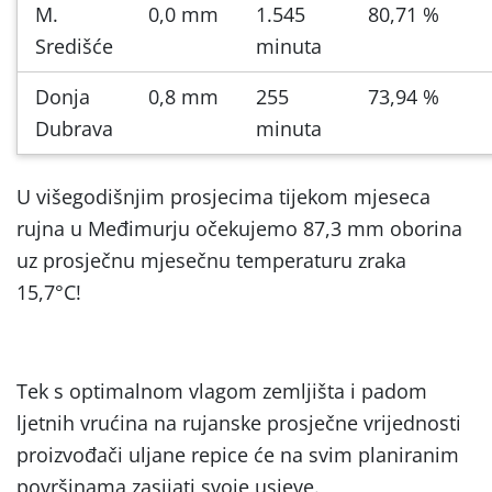
M.
0,0 mm
1.545
80,71 %
Središće
minuta
Donja
0,8 mm
255
73,94 %
Dubrava
minuta
U višegodišnjim prosjecima tijekom mjeseca
rujna u Međimurju očekujemo 87,3 mm oborina
uz prosječnu mjesečnu temperaturu zraka
15,7°C!
Tek s optimalnom vlagom zemljišta i padom
ljetnih vrućina na rujanske prosječne vrijednosti
proizvođači uljane repice će na svim planiranim
površinama zasijati svoje usjeve.