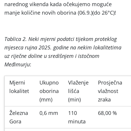
narednog vikenda kada očekujemo moguće
manje količine novih oborina (06.9.)(do 26°C)!
Tablica 2. Neki mjerni podatci tijekom proteklog
mjeseca rujna 2025. godine na nekim lokalitetima
uz riječne doline u središnjem i istočnom
Međimurju
:
Mjerni
Ukupno
Vlaženje
Prosječna
lokalitet
oborina
lišća
vlažnost
(mm)
(min)
zraka
Železna
0,6 mm
110
68,00 %
Gora
minuta