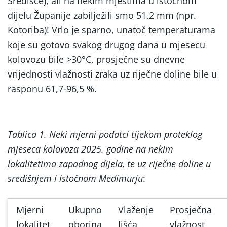
Središće), ali na nekim mjestima u istočnom
dijelu Županije zabilježili smo 51,2 mm (npr.
Kotoriba)! Vrlo je sparno, unatoč temperaturama
koje su gotovo svakog drugog dana u mjesecu
kolovozu bile >30°C, prosječne su dnevne
vrijednosti vlažnosti zraka uz riječne doline bile u
rasponu 61,7-96,5 %.
Tablica 1. Neki mjerni podatci tijekom proteklog
mjeseca kolovoza 2025. godine na nekim
lokalitetima zapadnog dijela, te uz riječne doline u
središnjem i istočnom Međimurju
:
Mjerni
Ukupno
Vlaženje
Prosječna
lokalitet
oborina
lišća
vlažnost