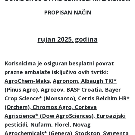
PROPISAN NAČIN
rujan 2025. godina
Korisnicima je osiguran besplatni povrat
prazne ambalaže isključivo ovih tvrtki:
AgroChem-Maks,
Agronom, Albaugh TKI*
(Pinus Agro), Agrozov, BASF Croatia, Bayer
Crop Science* (Monsanto),
Certis Belchim HR*
(Orchem), Chromos Agro, Corteva
Agriscience* (Dow AgroSciences), Euroazijski
pesticidi, Nufarm, Florel, Novag
Agrochemicals* (Genera), Stockton, Syngenta