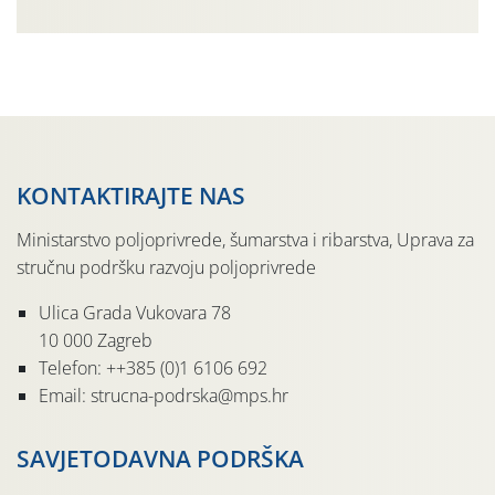
parcela ID 2445031) (središnji dio Međimurske županije).
KONTAKTIRAJTE NAS
Ministarstvo poljoprivrede, šumarstva i ribarstva, Uprava za
stručnu podršku razvoju poljoprivrede
Ulica Grada Vukovara 78
10 000 Zagreb
Telefon: ++385 (0)1 6106 692
Email: strucna-podrska@mps.hr
SAVJETODAVNA PODRŠKA