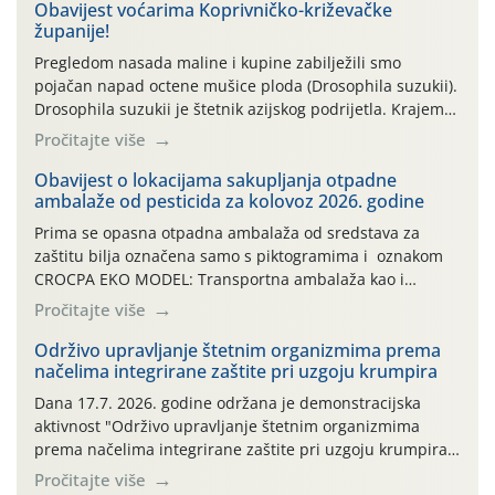
Obavijest voćarima Koprivničko-križevačke
županije!
Pregledom nasada maline i kupine zabilježili smo
pojačan napad octene mušice ploda (Drosophila suzukii).
Drosophila suzukii je štetnik azijskog podrijetla. Krajem
2010. godine prvi puta je registriran u Hrvatskoj, a u
Pročitajte više
rujnu 2016. godine na našem su području zabilježene
gospodarski važne štete. Riječ je o štetniku vrlo sličnom
Obavijest o lokacijama sakupljanja otpadne
ambalaže od pesticida za kolovoz 2026. godine
dobro poznatoj vinskoj mušici, no za razliku […]
Prima se opasna otpadna ambalaža od sredstava za
zaštitu bilja označena samo s piktogramima i oznakom
CROCPA EKO MODEL: Transportna ambalaža kao i
ambalaža drugih proizvoda koji nisu sredstva za zaštitu
Pročitajte više
bilja (npr. ambalaža od mineralnih gnojiva,) se ne
prihvaća. Korisnicima je osiguran besplatni povrat
Održivo upravljanje štetnim organizmima prema
načelima integrirane zaštite pri uzgoju krumpira
prazne ambalaže isključivo ovih tvrtki: AGROCHEM-MAKS,
AGRONOM, ALBAUGH TKI* (PINUS […]
Dana 17.7. 2026. godine održana je demonstracijska
aktivnost "Održivo upravljanje štetnim organizmima
prema načelima integrirane zaštite pri uzgoju krumpira"
na pokusnom polju "Poredje", kraj naselja Belica (ARKOD
Pročitajte više