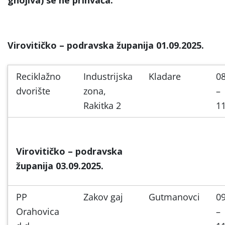
gnojiva) se ne prihvaća.
Virovitičko – podravska županija 01.09.2025.
Reciklažno
Industrijska
Kladare
08
dvorište
zona,
–
Rakitka 2
11
Virovitičko – podravska
županija 03.09.2025.
PP
Zakov gaj
Gutmanovci
09
Orahovica
–