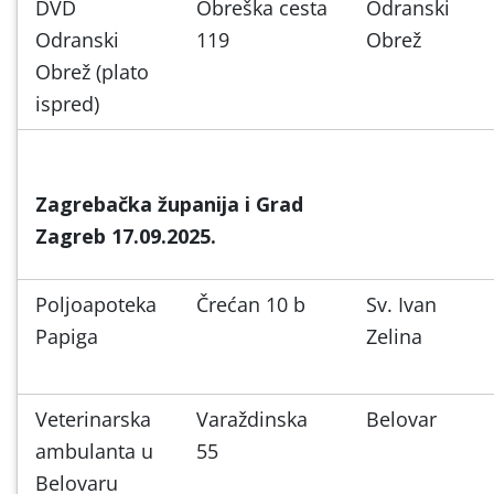
DVD
Obreška cesta
Odranski
Odranski
119
Obrež
Obrež (plato
ispred)
Zagrebačka županija i Grad
Zagreb 17.09.2025.
Poljoapoteka
Črećan 10 b
Sv. Ivan
Papiga
Zelina
Veterinarska
Varaždinska
Belovar
ambulanta u
55
Belovaru