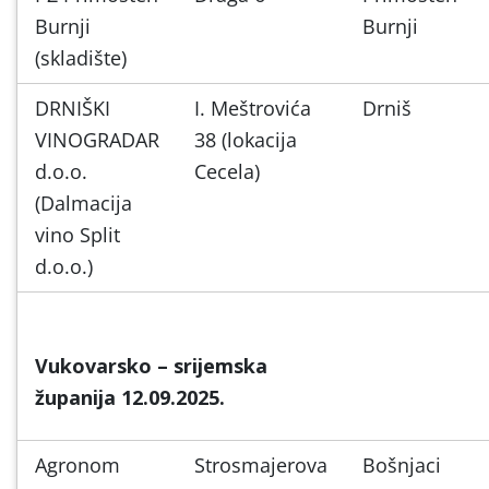
Burnji
Burnji
(skladište)
DRNIŠKI
I. Meštrovića
Drniš
VINOGRADAR
38 (lokacija
d.o.o.
Cecela)
(Dalmacija
vino Split
d.o.o.)
Vukovarsko – srijemska
županija 12.09.2025.
Agronom
Strosmajerova
Bošnjaci