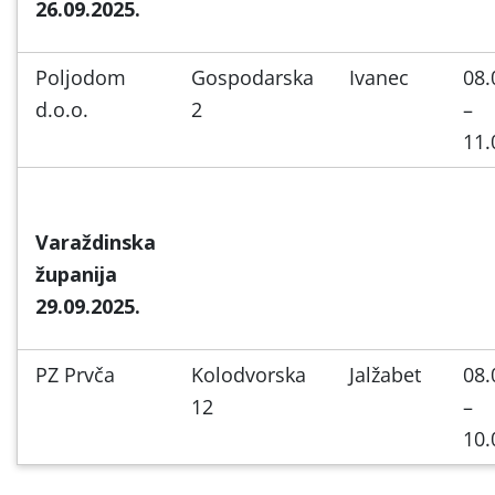
26.09.2025.
Poljodom
Gospodarska
Ivanec
08.
d.o.o.
2
–
11.
Varaždinska
županija
29.09.2025.
PZ Prvča
Kolodvorska
Jalžabet
08.
12
–
10.