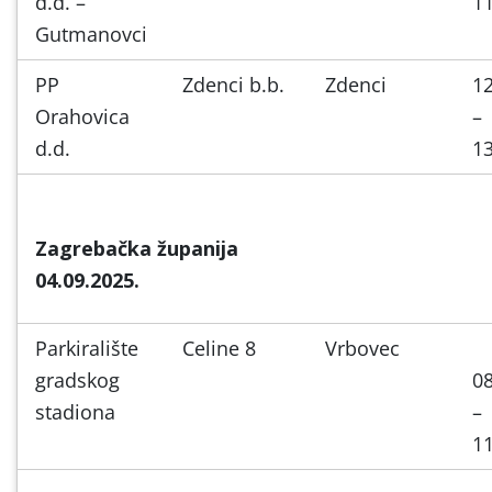
d.d. –
11
Gutmanovci
PP
Zdenci b.b.
Zdenci
12
Orahovica
–
d.d.
13
Zagrebačka županija
04.09.2025.
Parkiralište
Celine 8
Vrbovec
gradskog
08
stadiona
–
11