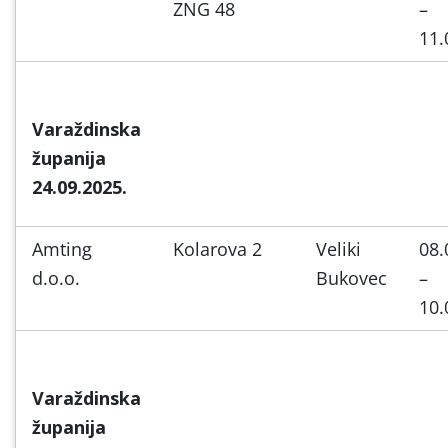
ZNG 48
–
11.
Varaždinska
županija
24.09.2025.
Amting
Kolarova 2
Veliki
08.
d.o.o.
Bukovec
–
10.
Varaždinska
županija