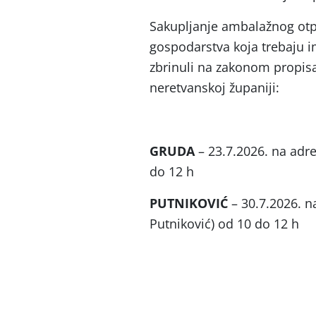
Sakupljanje ambalažnog otpa
gospodarstva koja trebaju im
zbrinuli na zakonom propis
neretvanskoj županiji:
GRUDA
– 23.7.2026. na adr
do 12 h
PUTNIKOVIĆ
– 30.7.2026. n
Putniković) od 10 do 12 h