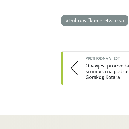
#Dubrovačko-neretvanska
Post
navigation
PRETHODNA VIJEST
Obavijest proizvođ
krumpira na područ
Gorskog Kotara