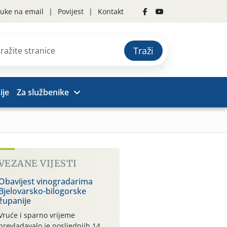
uke na email
Povijest
Kontakt
Traži
ije
Za službenike
VEZANE VIJESTI
Obavijest vinogradarima
Bjelovarsko-bilogorske
županije
Vruće i sparno vrijeme
prevladavalo je posljednjih 14