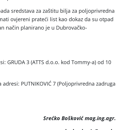
da sredstava za zaštitu bilja za poljoprivredna
ati ovjereni prateći list kao dokaz da su otpad
an način planirano je u Dubrovačko-
esi: GRUDA 3 (ATTS d.o.o. kod Tommy-a) od 10
a adresi: PUTNIKOVIĆ 7 (Poljoprivredna zadruga
Srećko Bošković mag.ing.agr.