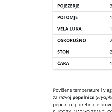
POJEZERJE
3
POTOMJE
1
VELA LUKA
1
OSKORUŠNO
2
STON
2
ČARA
1
Povišene temperature i vlaga
za razvoj
pepelnice
(
Erysiph
pepelnice potrebno je prov
SUGOBY, NATIVO 75 WG, COL