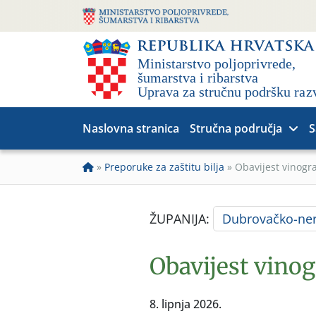
Naslovna stranica
Stručna područja
S
»
Preporuke za zaštitu bilja
»
Obavijest vinogr
ŽUPANIJA:
Dubrovačko-ner
Obavijest vino
8. lipnja 2026.