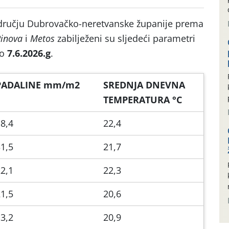
dručju Dubrovačko-neretvanske županije prema
inova
i
Metos
zabilježeni su sljedeći parametri
do
7.6.2026.g
.
PADALINE mm/m2
SREDNJA DNEVNA
TEMPERATURA °C
8,4
22,4
1,5
21,7
2,1
22,3
1,5
20,6
3,2
20,9