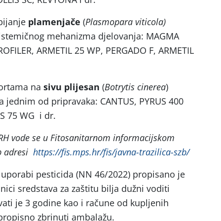
bijanje
plamenjače
(
Plasmopara viticola)
 sistemičnog mehanizma djelovanja: MAGMA
ROFILER, ARMETIL 25 WP, PERGADO F, ARMETIL
 sortama na
sivu plijesan
(
Botrytis cinerea
)
 sa jednim od pripravaka: CANTUS, PYRUS 400
 75 WG i dr.
 RH vode se u Fitosanitarnom informacijskom
b adresi
https://fis.mps.hr/fis/javna-trazilica-szb/
uporabi pesticida (NN 46/2022) propisano je
nici sredstava za zaštitu bilja dužni voditi
čuvati je 3 godine kao i račune od kupljenih
e propisno zbrinuti ambalažu.