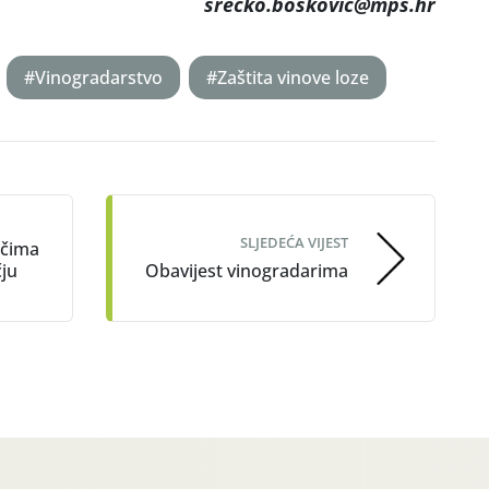
srecko.boskovic@mps.hr
#Vinogradarstvo
#Zaštita vinove loze
SLJEDEĆA VIJEST
ačima
ju
Obavijest vinogradarima