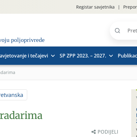
Registar savjetnika
Prepor
Pretraži
stranice
avjetovanje i tečajevi
SP ZPP 2023. – 2027.
Publikac
adarima
etvanska
gradarima
PODIJELI