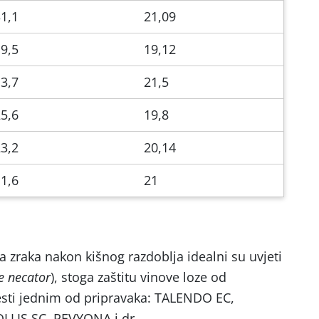
1,1
21,09
9,5
19,12
3,7
21,5
5,6
19,8
3,2
20,14
1,6
21
 zraka nakon kišnog razdoblja idealni su uvjeti
e necator
), stoga zaštitu vinove loze od
esti jednim od pripravaka: TALENDO EC,
LIS SC, REVYONA i dr.