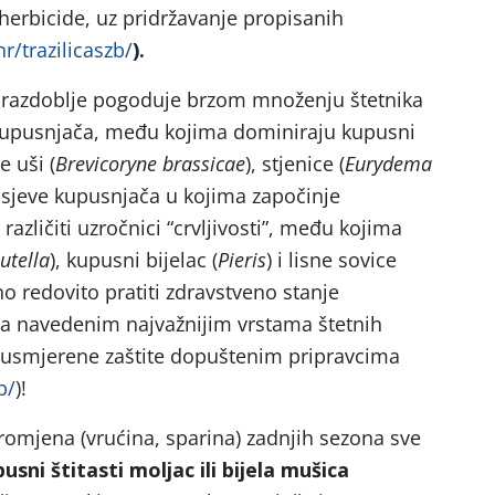
 herbicide, uz pridržavanje propisanih
hr/trazilicaszb/
).
o razdoblje pogoduje brzom množenju štetnika
kupusnjača, među kojima dominiraju kupusni
ne uši (
Brevicoryne brassicae
), stjenice (
Eurydema
Usjeve kupusnjača u kojima započinje
azličiti uzročnici “crvljivosti”, među kojima
utella
), kupusni bijelac (
Pieris
) i lisne sovice
no redovito pratiti zdravstveno stanje
ma navedenim najvažnijim vrstama štetnih
usmjerene zaštite dopuštenim pripravcima
b/
)!
romjena (vrućina, sparina) zadnjih sezona sve
usni štitasti moljac ili bijela mušica