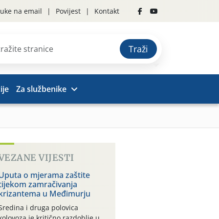
uke na email
Povijest
Kontakt
Traži
ije
Za službenike
VEZANE VIJESTI
Uputa o mjerama zaštite
tijekom zamračivanja
krizantema u Međimurju
Sredina i druga polovica
kolovoza je kritično razdoblje u