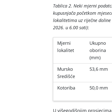
Tablica 2. Neki mjerni podatci 
kupusnjača početkom mjeseca
lokalitetima uz riječne dolin
2026. u 6.00 sati)
:
Mjerni
Ukupno
lokalitet
oborina
(mm)
Mursko
53,6 mm
Središće
Kotoriba
50,0 mm
U višegodišnjim prosjecima