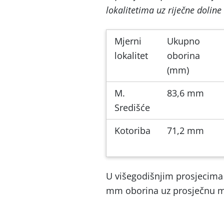
lokalitetima uz riječne dolin
Mjerni
Ukupno
lokalitet
oborina
(mm)
M.
83,6 mm
Središće
Kotoriba
71,2 mm
U višegodišnjim prosjecima
mm oborina uz prosječnu m