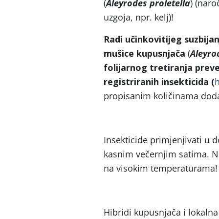
(
Aleyrodes proletella
) (nar
uzgoja, npr. kelj)!
Radi učinkovitijeg suzbijan
mušice kupusnjača
(
Aleyro
folijarnog tretiranja pre
registriranih insekticida (
h
propisanim količinama dodav
Insekticide primjenjivati u 
kasnim večernjim satima. Ne
na visokim temperaturama!
Hibridi kupusnjača i lokaln