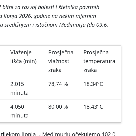
bitni za razvoj bolesti i štetnika povrtnih
 lipnja 2026. godine na nekim mjernim
e u središnjem i istočnom Međimurju (do 09.6.
Vlaženje
Prosječna
Prosječna
lišća (min)
vlažnost
temperatura
zraka
zraka
2.015
78,74 %
18,34°C
minuta
4.050
80,00 %
18,43°C
minuta
 tijekom lipnja u Međimurju očekujemo 102,0