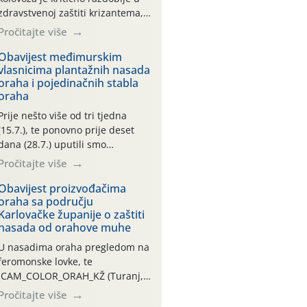
zdravstvenoj zaštiti krizantema,
a prije zamračivanja u proteklom
Pročitajte više
smo mjesecu tri puta upućivali
preporuke o preventivnim
Obavijest međimurskim
vlasnicima plantažnih nasada
mjerama zaštite krizantema od
oraha i pojedinačnih stabla
najčešćih uzročnika bolesti,
oraha
štetnika i fito-fagnih grinja (23.7.,
14.7., 06.7.)! Na početku ovog
Prije nešto više od tri tjedna
mjeseca je zabilježeno je
(15.7.), te ponovno prije deset
povijesno i ekstremno vruće
dana (28.7.) uputili smo
meteorološko razdoblje, uz
obavijesti vlasnicima plantažnih
Pročitajte više
najviše temperature […]
nasada oraha i pojedinačnih
stabla o početku leta i
Obavijest proizvođačima
oraha sa području
ovogodišnjoj potrebi usmjerenog
Karlovačke županije o zaštiti
suzbijanja orahove muhe
nasada od orahove muhe
(Rhagoletis completa)! Već
dvanaest dana traje drugi
U nasadima oraha pregledom na
ovogodišnji “toplinski udar”, koji
feromonske lovke, te
naročito izražen zadnja šest
CAM_COLOR_ORAH_KŽ (Turanj,
dana (31.7.-05.8.), jer najviše
Vojnić) zabilježena je mala
Pročitajte više
temperature zraka svakodnevno
populacija odraslih oblika