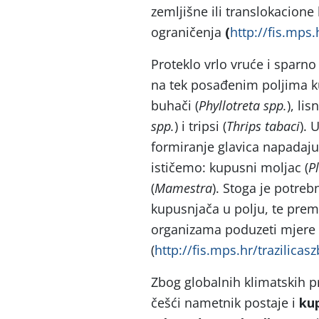
zemljišne ili translokacione
ograničenja
(
http://fis.mps.
Proteklo vrlo vruće i sparn
na tek posađenim poljima 
buhači (
Phyllotreta spp.
), lis
spp.
) i tripsi (
Thrips tabaci
). 
formiranje glavica napadaju r
ističemo: kupusni moljac (
Pl
(
Mamestra
). Stoga je potreb
kupusnjača u polju, te pre
organizama poduzeti mjere 
(
http://fis.mps.hr/trazilicasz
Zbog globalnih klimatskih p
češći nametnik postaje i
kup