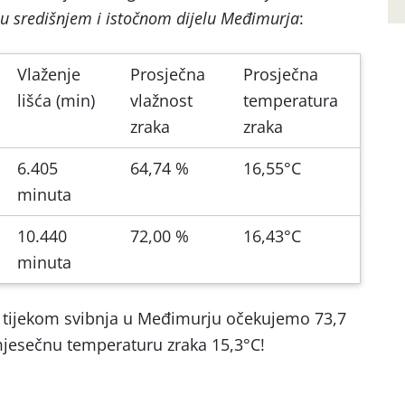
e u središnjem i istočnom dijelu Međimurja
:
Vlaženje
Prosječna
Prosječna
lišća (min)
vlažnost
temperatura
zraka
zraka
6.405
64,74 %
16,55°C
minuta
10.440
72,00 %
16,43°C
minuta
 tijekom svibnja u Međimurju očekujemo 73,7
jesečnu temperaturu zraka 15,3°C!