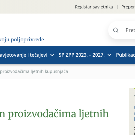
Registar savjetnika
Prepor
Pretraži
stranice
avjetovanje i tečajevi
SP ZPP 2023. – 2027.
Publikac
 proizvođačima ljetnih kupusnjača
m proizvođačima ljetnih