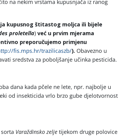
očito na nekim vrstama kupusnjača iz ranog
ja kupusnog štitastog moljca ili bijele
des proletella
)
već u prvim mjerama
ventivno preporučujemo primjenu
ttp://fis.mps.hr/trazilicaszb/
).
Obavezno u
ati sredstva za poboljšanje učinka pesticida.
doba dana kada pčele ne lete, npr. najbolje u
ki od insekticida vrlo brzo gube djelotvornost
a sorta
Varaždinsko zelje
tijekom druge polovice