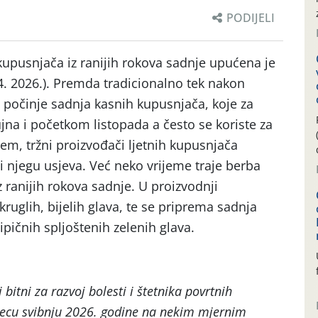
PODIJELI
 kupusnjača iz ranijih rokova sadnje upućena je
4. 2026.). Premda tradicionalno tek nakon
) počinje sadnja kasnih kupusnjača, koje za
jna i početkom listopada a često se koriste za
jem, tržni proizvođači ljetnih kupusnjača
i njegu usjeva. Već neko vrijeme traje berba
z ranijih rokova sadnje. U proizvodnji
ruglih, bijelih glava, te se priprema sadnja
tipičnih spljoštenih zelenih glava.
bitni za razvoj bolesti i štetnika povrtnih
ecu svibnju 2026. godine na nekim mjernim