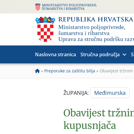
Naslovna stranica
Stručna područja
S
»
Preporuke za zaštitu bilja
»
Obavijest tržnim
ŽUPANIJA:
Međimurska
Obavijest tržni
kupusnjača