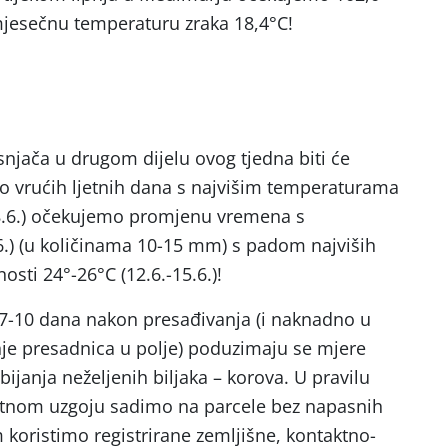
jesečnu temperaturu zraka 18,4°C!
snjača u drugom dijelu ovog tjedna biti će
ko vrućih ljetnih dana s najvišim temperaturama
 08.6.) očekujemo promjenu vremena s
.6.) (u količinama 10-15 mm) s padom najviših
osti 24°-26°C (12.6.-15.6.)!
 7-10 dana nakon presađivanja (i naknadno u
je presadnica u polje) poduzimaju se mjere
janja neželjenih biljaka – korova. U pravilu
etnom uzgoju sadimo na parcele bez napasnih
 koristimo registrirane zemljišne, kontaktno-