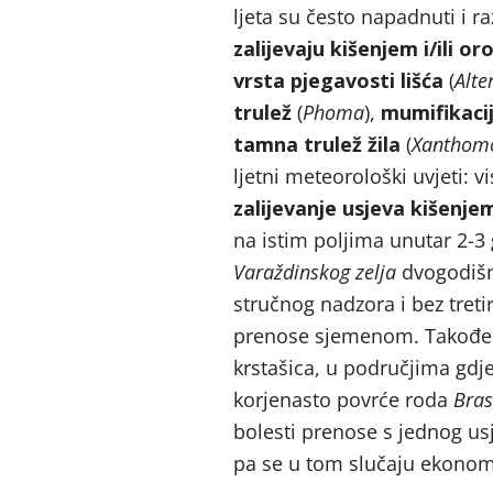
ljeta su često napadnuti i ra
zalijevaju kišenjem i/ili o
vrsta pjegavosti lišća
(
Alte
trulež
(
Phoma
),
mumifikaci
tamna trulež žila
(
Xanthom
ljetni meteorološki uvjeti:
zalijevanje usjeva kišenje
na istim poljima unutar 2-3 
Varaždinskog zelja
dvogodišn
stručnog nadzora i bez treti
prenose sjemenom. Također
krstašica, u područjima gdje 
korjenasto povrće roda
Bras
bolesti prenose s jednog us
pa se u tom slučaju ekonom