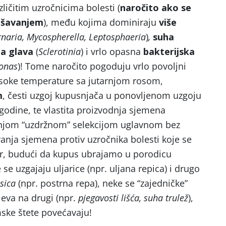
zličitim uzročnicima bolesti (
naročito ako se
rošavanjem
), među kojima dominiraju
više
rnaria, Mycospherella, Leptosphaeria
)
,
suha
ja glava
(
Sclerotinia
) i vrlo opasna
bakterijska
onas
)! Tome naročito pogoduju vrlo povoljni
 visoke temperature sa jutarnjom rosom,
m
, česti uzgoj kupusnjača u ponovljenom uzgoju
godine, te vlastita proizvodnja sjemena
jom “uzdržnom” selekcijom uglavnom bez
ranja sjemena protiv uzročnika bolesti koje se
, budući da kupus ubrajamo u porodicu
se uzgajaju uljarice (npr. uljana repica) i drugo
sica
(npr. postrna repa), neke se “zajedničke”
jeva na drugi (npr.
pjegavosti lišća, suha trulež
),
ske štete povećavaju!