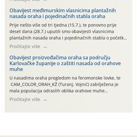
uzročnika bolesti, štetnika i fito-fagnih grinja (23.7., 14.7.,
06.7.)! Na početku ovog mjeseca je zabilježeno je
Obavijest međimurskim vlasnicima plantažnih
nasada oraha i pojedinačnih stabla oraha
povijesno i ekstremno vruće meteorološko razdoblje, uz
najviše temperature […]
Prije nešto više od tri tjedna (15.7.), te ponovno prije
deset dana (28.7.) uputili smo obavijesti vlasnicima
plantažnih nasada oraha i pojedinačnih stabla o početku
leta i ovogodišnjoj potrebi usmjerenog suzbijanja
Pročitajte više
orahove muhe (Rhagoletis completa)! Već dvanaest dana
traje drugi ovogodišnji “toplinski udar”, koji naročito
Obavijest proizvođačima oraha sa području
Karlovačke županije o zaštiti nasada od orahove
izražen zadnja šest dana (31.7.-05.8.), jer najviše
muhe
temperature zraka svakodnevno […]
U nasadima oraha pregledom na feromonske lovke, te
CAM_COLOR_ORAH_KŽ (Turanj, Vojnić) zabilježena je
mala populacija odraslih oblika orahove muhe
(Rhagoletis completa). Niska brojnost može se objasniti
Pročitajte više
činjenicom da je riječ o mladim nasadima s vrlo malim
urodom, što je povezano i s manjim brojem prezimjelih
jedinki. U starijim nasadima, na žutim ljepljivim Rebell
pločama s […]