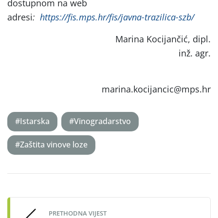
dostupnom na web
adresi
:
https://fis.mps.hr/fis/javna-trazilica-szb/
Marina Kocijančić, dipl.
inž. agr.
marina.kocijancic@mps.hr
#Istarska
#Vinogradarstvo
#Zaštita vinove loze
Post
navigation
PRETHODNA VIJEST