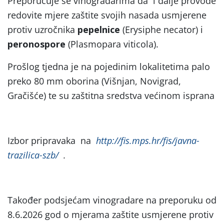
Preporučuje se vinogradarima da i dalje provode
redovite mjere zaštite svojih nasada usmjerene
protiv uzročnika
pepelnice
(Erysiphe necator) i
peronospore
(Plasmopara viticola).
Prošlog tjedna je na pojedinim lokalitetima palo
preko 80 mm oborina (Višnjan, Novigrad,
Gračišće) te su zaštitna sredstva većinom isprana
Izbor pripravaka na
http://fis.mps.hr/fis/javna-
trazilica-szb/
.
Također podsjećam vinogradare na preporuku od
8.6.2026 god o mjerama zaštite usmjerene protiv