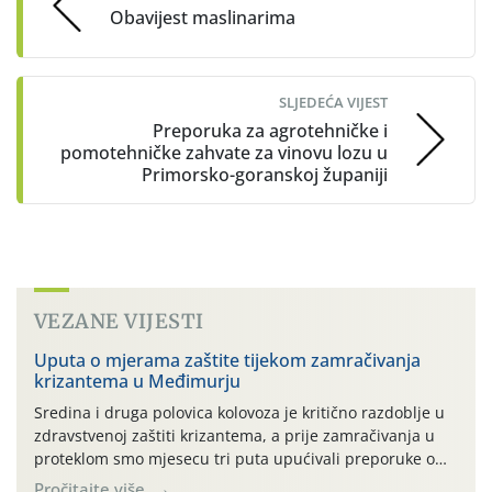
Obavijest maslinarima
SLJEDEĆA VIJEST
Preporuka za agrotehničke i
pomotehničke zahvate za vinovu lozu u
Primorsko-goranskoj županiji
VEZANE VIJESTI
Uputa o mjerama zaštite tijekom zamračivanja
krizantema u Međimurju
Sredina i druga polovica kolovoza je kritično razdoblje u
zdravstvenoj zaštiti krizantema, a prije zamračivanja u
proteklom smo mjesecu tri puta upućivali preporuke o
preventivnim mjerama zaštite krizantema od najčešćih
Pročitajte više