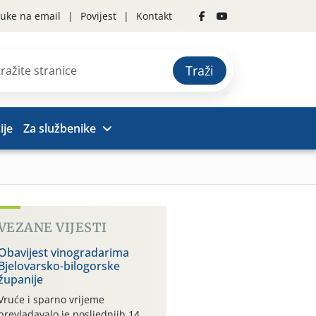
uke na email
Povijest
Kontakt
Traži
ije
Za službenike
VEZANE VIJESTI
Obavijest vinogradarima
Bjelovarsko-bilogorske
županije
Vruće i sparno vrijeme
prevladavalo je posljednjih 14