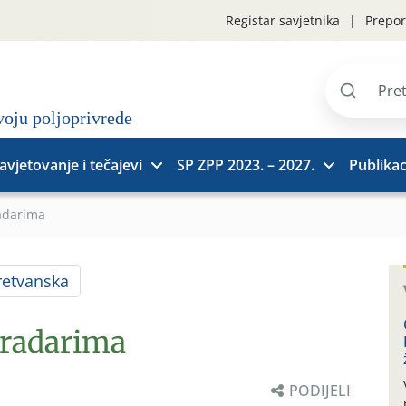
Registar savjetnika
Prepor
Pretraži
stranice
avjetovanje i tečajevi
SP ZPP 2023. – 2027.
Publikac
adarima
etvanska
gradarima
PODIJELI