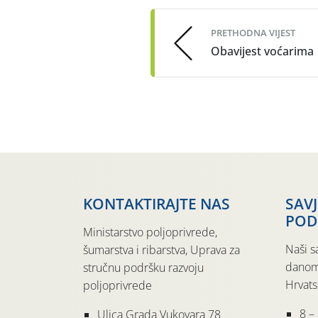
navigation
PRETHODNA VIJEST
Obavijest voćarima
KONTAKTIRAJTE NAS
SAV
POD
Ministarstvo poljoprivrede,
Naši s
šumarstva i ribarstva, Uprava za
danom
stručnu podršku razvoju
Hrvats
poljoprivrede
8 –
Ulica Grada Vukovara 78