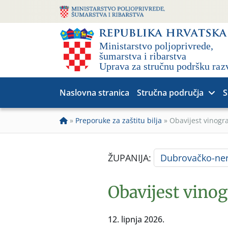
Naslovna stranica
Stručna područja
S
»
Preporuke za zaštitu bilja
»
Obavijest vinogr
ŽUPANIJA:
Dubrovačko-ner
Obavijest vino
12. lipnja 2026.