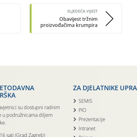
SLJEDEĆA VIJEST
Obavijest tržnim
proizvođačima krumpira
JETODAVNA
ZA DJELATNIKE UPR
RŠKA
SEMIS
avjetnici su dostupni radnim
PIO
 u podružnicama diljem
Prezentacije
ke.
Intranet
 16 sati (Grad Zagreb)