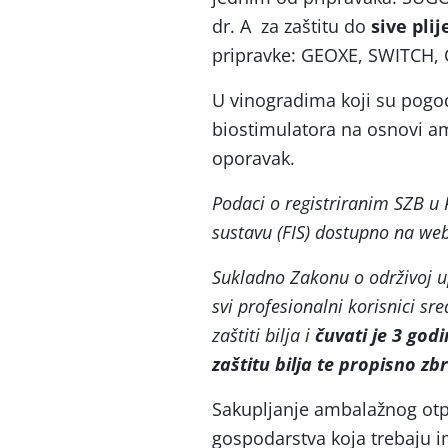
dr. A za zaštitu do
sive pli
pripravke: GEOXE, SWITCH,
U vinogradima koji su pogo
biostimulatora na osnovi ami
oporavak.
Podaci o registriranim SZB u
sustavu (FIS) dostupno na we
Sukladno Zakonu o održivoj u
svi profesionalni korisnici sre
zaštiti bilja i
čuvati je 3 god
zaštitu bilja te propisno zb
Sakupljanje ambalažnog otpa
gospodarstva koja trebaju im