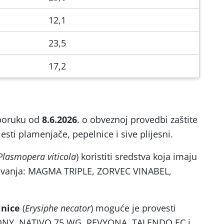
12,1
23,5
17,2
poruku od
8.6.2026
. o obveznoj provedbi zaštite
lesti plamenjače, pepelnice i sive plijesni.
Plasmopera viticola
) koristiti sredstva koja imaju
ovanja: MAGMA TRIPLE, ZORVEC VINABEL,
lnice
(
Erysiphe necator
) moguće je provesti
GONY, NATIVO 75 WG, REVYONA, TALENDO EC i