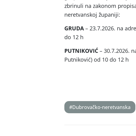
zbrinuli na zakonom propis
neretvanskoj županiji:
GRUDA
– 23.7.2026. na adr
do 12 h
PUTNIKOVIĆ
– 30.7.2026. n
Putniković) od 10 do 12 h
#Dubrovačko-neretvanska
Post