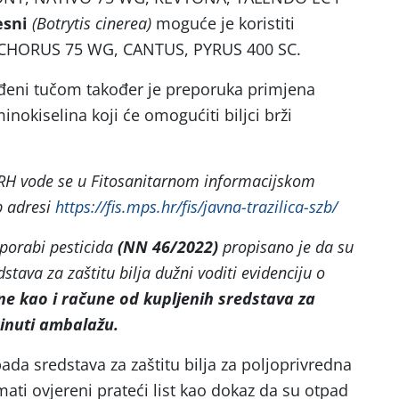
jesni
(Botrytis cinerea)
moguće je koristiti
 CHORUS 75 WG, CANTUS, PYRUS 400 SC.
đeni tučom također je preporuka primjena
nokiselina koji će omogućiti biljci brži
 RH vode se u Fitosanitarnom informacijskom
b adresi
https://fis.mps.hr/fis/javna-trazilica-szb/
porabi pesticida
(NN 46/2022)
propisano je da su
dstava za zaštitu bilja dužni voditi evidenciju o
ine kao i račune od kupljenih sredstava za
rinuti ambalažu.
da sredstava za zaštitu bilja za poljoprivredna
ati ovjereni prateći list kao dokaz da su otpad