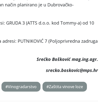
an način planirano je u Dubrovačko-
esi: GRUDA 3 (ATTS d.o.o. kod Tommy-a) od 10
a adresi: PUTNIKOVIĆ 7 (Poljoprivredna zadruga
Srećko Bošković mag.ing.agr.
srecko.boskovic@mps.hr
#Vinogradarstvo
#Zaštita vinove loze