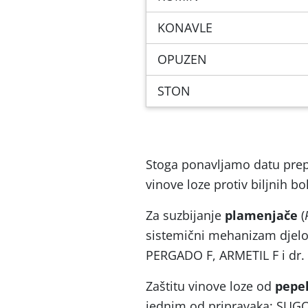
KONAVLE
OPUZEN
STON
Stoga ponavljamo datu pre
vinove loze protiv biljnih bo
Za suzbijanje
plamenjače
(
sistemični mehanizam djel
PERGADO F, ARMETIL F i dr.
Zaštitu vinove loze od
pepe
jednim od pripravaka: SU