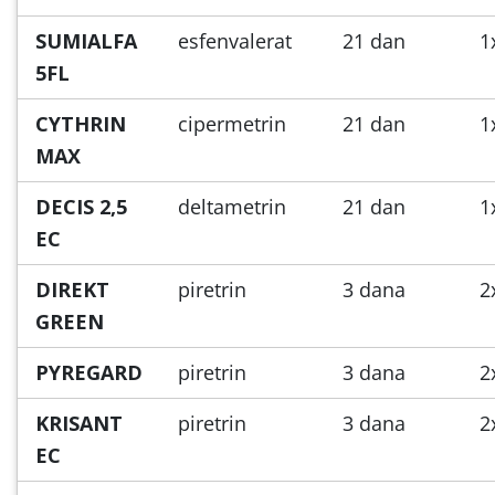
SUMIALFA
esfenvalerat
21 dan
1
5FL
CYTHRIN
cipermetrin
21 dan
1
MAX
DECIS 2,5
deltametrin
21 dan
1
EC
DIREKT
piretrin
3 dana
2
GREEN
PYREGARD
piretrin
3 dana
2
KRISANT
piretrin
3 dana
2
EC