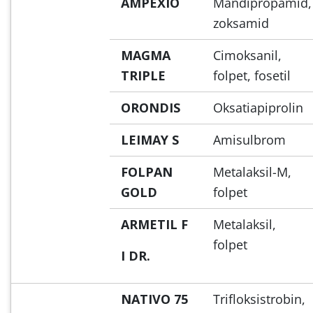
AMPEXIO
Mandipropamid,
zoksamid
MAGMA
Cimoksanil,
TRIPLE
folpet, fosetil
ORONDIS
Oksatiapiprolin
LEIMAY S
Amisulbrom
FOLPAN
Metalaksil-M,
GOLD
folpet
ARMETIL F
Metalaksil,
folpet
I DR.
NATIVO 75
Trifloksistrobin,