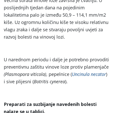
Većina sorata vinove loze završila je cvatnju. U
poslijednjih tjedan dana na pojedinim
lokalitetima palo je između 50,9 – 114,1 mm/m2
kiše. Uz ogromnu količinu kiše te visoku relativnu
vlagu zraka i dalje se stvaraju povoljni uvjeti za
razvoj bolesti na vinovoj lozi.
U narednom periodu i dalje je potrebno provoditi
preventivnu zaštitu vinove loze protiv plamenjače
(Plasmopora viticola)
, pepelnice (
Uncinula necator
)
i sive plijesni (
Botritis cynerea
).
Preparati za suzbijanje navedenih bolesti
nalaze se u tablici.