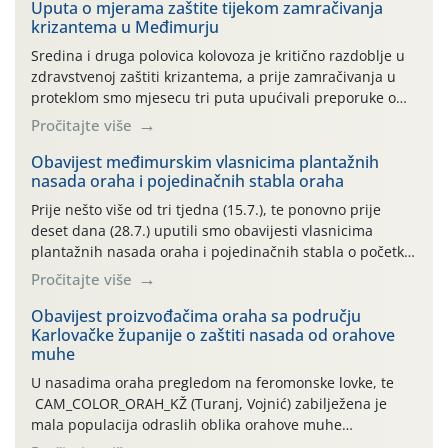
Uputa o mjerama zaštite tijekom zamračivanja
krizantema u Međimurju
Sredina i druga polovica kolovoza je kritično razdoblje u
zdravstvenoj zaštiti krizantema, a prije zamračivanja u
proteklom smo mjesecu tri puta upućivali preporuke o
preventivnim mjerama zaštite krizantema od najčešćih
Pročitajte više
uzročnika bolesti, štetnika i fito-fagnih grinja (23.7., 14.7.,
06.7.)! Na početku ovog mjeseca je zabilježeno je
Obavijest međimurskim vlasnicima plantažnih
nasada oraha i pojedinačnih stabla oraha
povijesno i ekstremno vruće meteorološko razdoblje, uz
najviše temperature […]
Prije nešto više od tri tjedna (15.7.), te ponovno prije
deset dana (28.7.) uputili smo obavijesti vlasnicima
plantažnih nasada oraha i pojedinačnih stabla o početku
leta i ovogodišnjoj potrebi usmjerenog suzbijanja
Pročitajte više
orahove muhe (Rhagoletis completa)! Već dvanaest dana
traje drugi ovogodišnji “toplinski udar”, koji naročito
Obavijest proizvođačima oraha sa području
Karlovačke županije o zaštiti nasada od orahove
izražen zadnja šest dana (31.7.-05.8.), jer najviše
muhe
temperature zraka svakodnevno […]
U nasadima oraha pregledom na feromonske lovke, te
CAM_COLOR_ORAH_KŽ (Turanj, Vojnić) zabilježena je
mala populacija odraslih oblika orahove muhe
(Rhagoletis completa). Niska brojnost može se objasniti