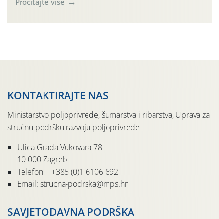
Pročitajte više
činjenicom da je riječ o mladim nasadima s vrlo malim
urodom, što je povezano i s manjim brojem prezimjelih
jedinki. U starijim nasadima, na žutim ljepljivim Rebell
pločama s […]
KONTAKTIRAJTE NAS
Ministarstvo poljoprivrede, šumarstva i ribarstva, Uprava za
stručnu podršku razvoju poljoprivrede
Ulica Grada Vukovara 78
10 000 Zagreb
Telefon: ++385 (0)1 6106 692
Email: strucna-podrska@mps.hr
SAVJETODAVNA PODRŠKA