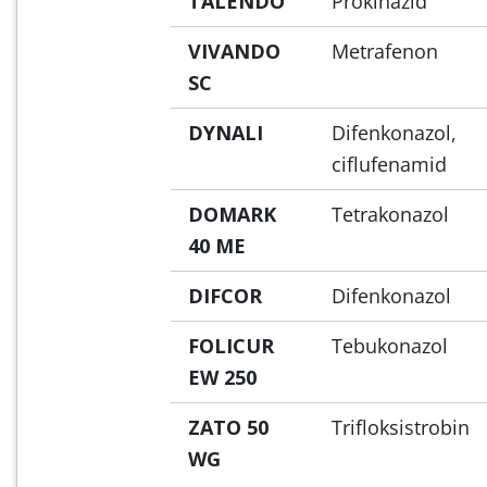
TALENDO
Prokinazid
VIVANDO
Metrafenon
SC
DYNALI
Difenkonazol,
ciflufenamid
DOMARK
Tetrakonazol
40 ME
DIFCOR
Difenkonazol
FOLICUR
Tebukonazol
EW 250
ZATO 50
Trifloksistrobin
WG