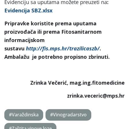
Evidenciju sa uputama možete preuzeti na
:
Evidencija SBZ.xlsx
Pripravke koristite prema uputama
proizvođača ili prema Fitosanitarnom
informacijskom
sustavu
http://fis.mps.hr/trazilicaszb/
.
Ambalažu je potrebno propisno zbrinuti.
Zrinka Večerić, mag.ing.fitomedicine
zrinka.veceric@mps.hr
#Varaždinska
#Vinogradarstvo
#Zaštita vinove loze