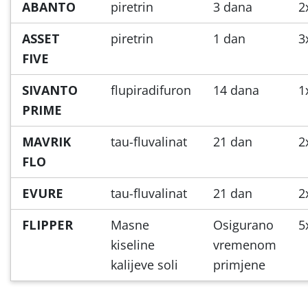
ABANTO
piretrin
3 dana
2
ASSET
piretrin
1 dan
3
FIVE
SIVANTO
flupiradifuron
14 dana
1
PRIME
MAVRIK
tau-fluvalinat
21 dan
2
FLO
EVURE
tau-fluvalinat
21 dan
2
FLIPPER
Masne
Osigurano
5
kiseline
vremenom
kalijeve soli
primjene