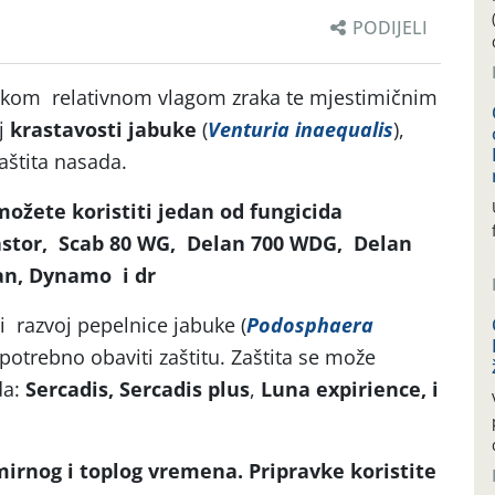
PODIJELI
sokom relativnom vlagom zraka te mjestimičnim
j
krastavosti jabuke
(
Venturia inaequalis
),
štita nasada.
možete koristiti jedan od fungicida
stor, Scab 80 WG,
Delan 700 WDG, Delan
an, Dynamo i dr
 razvoj pepelnice jabuke (
Podosphaera
 potrebno obaviti zaštitu. Zaštita se može
da:
Sercadis, Sercadis plus
,
Luna expirience, i
 mirnog i toplog vremena.
Pripravke koristite