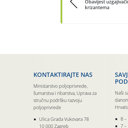
Obavijest uzgajivač
krizantema
KONTAKTIRAJTE NAS
SAV
POD
Ministarstvo poljoprivrede,
Naši s
šumarstva i ribarstva, Uprava za
danom
stručnu podršku razvoju
Hrvats
poljoprivrede
8 –
Ulica Grada Vukovara 78
7 – 
10 000 Zagreb