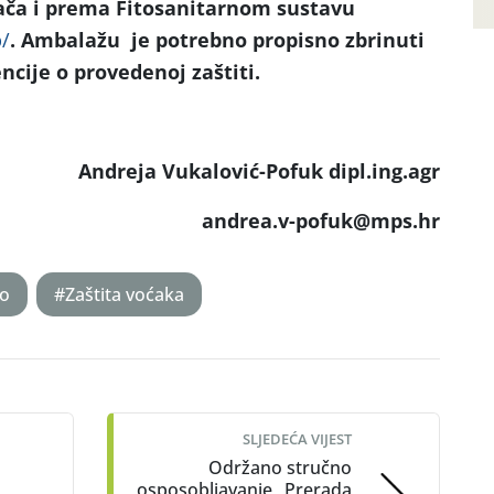
ča i prema Fitosanitarnom sustavu
b/
. Ambalažu je potrebno propisno zbrinuti
cije o provedenoj zaštiti.
Andreja Vukalović-Pofuk dipl.ing.agr
andrea.v-pofuk
@mps.hr
vo
#Zaštita voćaka
SLJEDEĆA VIJEST
Održano stručno
osposobljavanje „Prerada