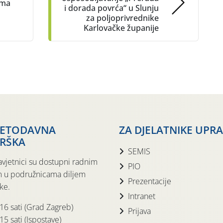
ima
i dorada povrća“ u Slunju
za poljoprivrednike
Karlovačke županije
JETODAVNA
ZA DJELATNIKE UPR
RŠKA
SEMIS
avjetnici su dostupni radnim
PIO
 u podružnicama diljem
Prezentacije
ke.
Intranet
 16 sati (Grad Zagreb)
Prijava
15 sati (Ispostave)