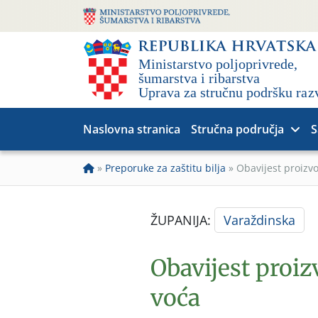
Naslovna stranica
Stručna područja
S
»
Preporuke za zaštitu bilja
»
Obavijest proizv
ŽUPANIJA:
Varaždinska
Obavijest proi
voća