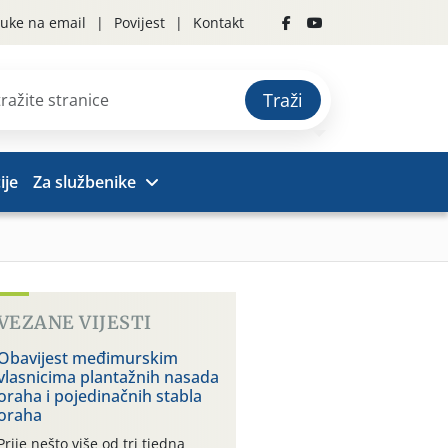
uke na email
Povijest
Kontakt
Traži
ije
Za službenike
VEZANE VIJESTI
Obavijest međimurskim
vlasnicima plantažnih nasada
oraha i pojedinačnih stabla
oraha
Prije nešto više od tri tjedna