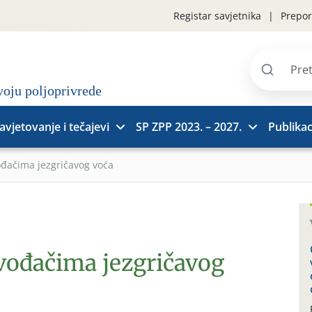
Registar savjetnika
Prepor
Pretraži
stranice
avjetovanje i tečajevi
SP ZPP 2023. – 2027.
Publikac
ođačima jezgričavog voća
zvođačima jezgričavog