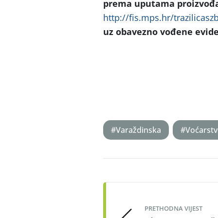
prema uputama proizvođa
http://fis.mps.hr/trazilicasz
uz obavezno vođene eviden
#Varaždinska
#Voćarst
Post
navigation
PRETHODNA VIJEST