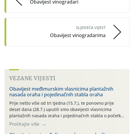
Obavijest vinogradari
SLJEDEĆA VIJEST
Obavijest vinogradarima
VEZANE VIJESTI
Obavijest međimurskim vlasnicima plantažnih
nasada oraha i pojedinačnih stabla oraha
Prije nešto više od tri tjedna (15.7.), te ponovno prije
deset dana (28.7.) uputili smo obavijesti vlasnicima
plantažnih nasada oraha i pojedinačnih stabla o početku
leta i ovogodišnjoj potrebi usmjerenog suzbijanja
Pročitajte više
orahove muhe (Rhagoletis completa)! Već dvanaest dana