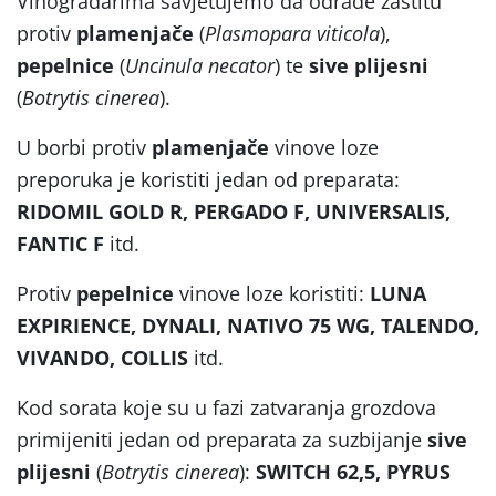
Vinogradarima savjetujemo da odrade zaštitu
protiv
plamenjače
(
Plasmopara viticola
),
pepelnice
(
Uncinula necator
) te
sive plijesni
(
Botrytis cinerea
).
U borbi protiv
plamenjače
vinove loze
preporuka je koristiti jedan od preparata:
RIDOMIL GOLD R, PERGADO F, UNIVERSALIS,
FANTIC F
itd.
Protiv
pepelnice
vinove loze koristiti:
LUNA
EXPIRIENCE, DYNALI, NATIVO 75 WG, TALENDO,
VIVANDO, COLLIS
itd.
Kod sorata koje su u fazi zatvaranja grozdova
primijeniti jedan od preparata za suzbijanje
sive
plijesni
(
Botrytis cinerea
):
SWITCH 62,5, PYRUS