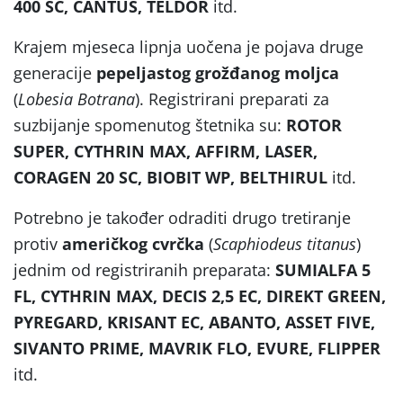
400 SC, CANTUS, TELDOR
itd.
Krajem mjeseca lipnja uočena je pojava druge
generacije
pepeljastog grožđanog moljca
(
Lobesia Botrana
). Registrirani preparati za
suzbijanje spomenutog štetnika su:
ROTOR
SUPER, CYTHRIN MAX, AFFIRM, LASER,
CORAGEN 20 SC, BIOBIT WP, BELTHIRUL
itd.
Potrebno je također odraditi drugo tretiranje
protiv
američkog cvrčka
(
Scaphiodeus titanus
)
jednim od registriranih preparata:
SUMIALFA 5
FL, CYTHRIN MAX, DECIS 2,5 EC, DIREKT GREEN,
PYREGARD, KRISANT EC, ABANTO, ASSET FIVE,
SIVANTO PRIME, MAVRIK FLO, EVURE, FLIPPER
itd.