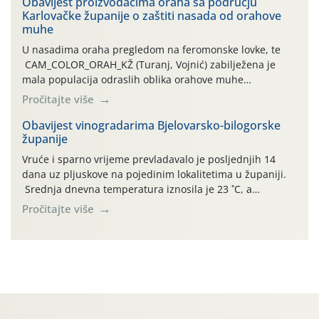
traje drugi ovogodišnji “toplinski udar”, koji naročito
Obavijest proizvođačima oraha sa području
Karlovačke županije o zaštiti nasada od orahove
izražen zadnja šest dana (31.7.-05.8.), jer najviše
muhe
temperature zraka svakodnevno […]
U nasadima oraha pregledom na feromonske lovke, te
CAM_COLOR_ORAH_KŽ (Turanj, Vojnić) zabilježena je
mala populacija odraslih oblika orahove muhe
(Rhagoletis completa). Niska brojnost može se objasniti
Pročitajte više
činjenicom da je riječ o mladim nasadima s vrlo malim
urodom, što je povezano i s manjim brojem prezimjelih
Obavijest vinogradarima Bjelovarsko-bilogorske
županije
jedinki. U starijim nasadima, na žutim ljepljivim Rebell
pločama s […]
Vruće i sparno vrijeme prevladavalo je posljednjih 14
dana uz pljuskove na pojedinim lokalitetima u županiji.
Srednja dnevna temperatura iznosila je 23 ˚C, a
maksimalne su posljednjih dana dosezale do 35 ˚C.
Pročitajte više
Simptome plamenjače vinove loze (Plasmoparas
viticola) vidljivi su na zapercima i vršnom mladom lišću.
Kako bi i dalje održali zdravu lisnu masu u zaštiti je
moguće […]