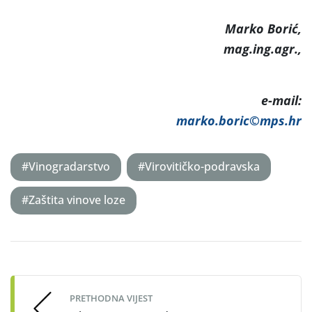
Marko Borić,
mag.ing.agr.,
e-mail:
marko.boric©mps.hr
#Vinogradarstvo
#Virovitičko-podravska
#Zaštita vinove loze
Post
navigation
PRETHODNA VIJEST