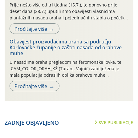
Prije nešto više od tri tjedna (15.7.), te ponovno prije
deset dana (28.7.) uputili smo obavijesti vlasnicima
plantažnih nasada oraha i pojedinačnih stabla o početku
leta i ovogodišnjoj potrebi usmjerenog suzbijanja
Pročitajte više
orahove muhe (Rhagoletis completa)! Već dvanaest dana
traje drugi ovogodišnji “toplinski udar”, koji naročito
Obavijest proizvođačima oraha sa području
izražen zadnja šest dana (31.7.-05.8.), jer najviše
Karlovačke županije o zaštiti nasada od orahove
temperature zraka svakodnevno […]
muhe
U nasadima oraha pregledom na feromonske lovke, te
CAM_COLOR_ORAH_KŽ (Turanj, Vojnić) zabilježena je
mala populacija odraslih oblika orahove muhe
(Rhagoletis completa). Niska brojnost može se objasniti
Pročitajte više
činjenicom da je riječ o mladim nasadima s vrlo malim
urodom, što je povezano i s manjim brojem prezimjelih
jedinki. U starijim nasadima, na žutim ljepljivim Rebell
pločama s […]
ZADNJE OBJAVLJENO
SVE PUBLIKACIJE