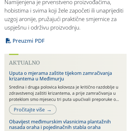
Namijenjena je prvenstveno proizvođačima,
hobistima i svima koji žele započeti ili unaprijediti
uzgoj aronije, pružajući praktične smjernice za
uspješnu i održivu proizvodnju.
Preuzmi PDF
AKTUALNO
Uputa o mjerama zaštite tijekom zamračivanja
krizantema u Međimurju
Sredina i druga polovica kolovoza je kritično razdoblje u
zdravstvenoj zaštiti krizantema, a prije zamračivanja u
proteklom smo mjesecu tri puta upućivali preporuke o
preventivnim mjerama zaštite krizantema od najčešćih
Pročitajte više
uzročnika bolesti, štetnika i fito-fagnih grinja (23.7., 14.7.,
06.7.)! Na početku ovog mjeseca je zabilježeno je
Obavijest međimurskim vlasnicima plantažnih
povijesno i ekstremno vruće meteorološko razdoblje, uz
nasada oraha i pojedinačnih stabla oraha
najviše temperature […]