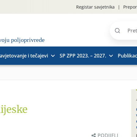
Registar savjetnika
Prepor
Pretraži
stranice
avjetovanje i tečajevi
SP ZPP 2023. – 2027.
Publikac
lijeske
PODIJELI