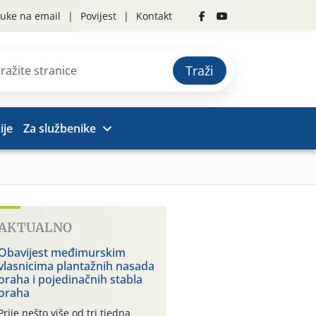
uke na email
Povijest
Kontakt
Traži
ije
Za službenike
AKTUALNO
Obavijest međimurskim
vlasnicima plantažnih nasada
oraha i pojedinačnih stabla
oraha
Prije nešto više od tri tjedna