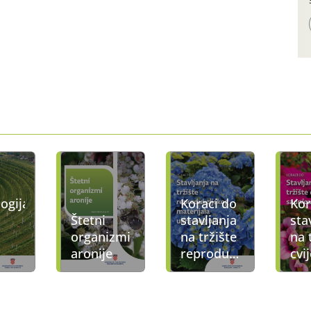
ogija
Koraci do
Kor
Štetni
stavljanja
sta
organizmi
na tržište
na 
aronije
reprodukcijskog
cvi
materijala
sad
ukrasnog
cvi
bilja