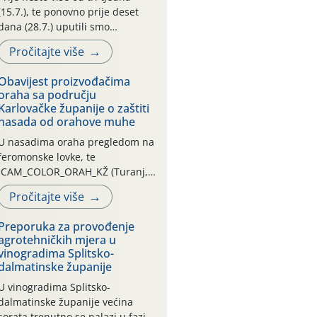
(15.7.), te ponovno prije deset
dana (28.7.) uputili smo
obavijesti vlasnicima plantažnih
Pročitajte više
nasada oraha i pojedinačnih
stabla o početku leta i
Obavijest proizvođačima
ovogodišnjoj potrebi usmjerenog
oraha sa području
suzbijanja orahove muhe
Karlovačke županije o zaštiti
(Rhagoletis completa)! Već
nasada od orahove muhe
dvanaest dana traje drugi
U nasadima oraha pregledom na
ovogodišnji “toplinski udar”, koji
feromonske lovke, te
naročito izražen zadnja šest
CAM_COLOR_ORAH_KŽ (Turanj,
dana (31.7.-05.8.), jer najviše
Vojnić) zabilježena je mala
temperature zraka svakodnevno
Pročitajte više
populacija odraslih oblika
[…]
orahove muhe (Rhagoletis
Preporuka za provođenje
completa). Niska brojnost može
agrotehničkih mjera u
se objasniti činjenicom da je
vinogradima Splitsko-
riječ o mladim nasadima s vrlo
dalmatinske županije
malim urodom, što je povezano i
U vinogradima Splitsko-
s manjim brojem prezimjelih
dalmatinske županije većina
jedinki. U starijim nasadima, na
sorata trenutno se nalazi u fazi: