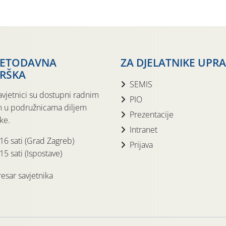
JETODAVNA
ZA DJELATNIKE UPR
RŠKA
SEMIS
avjetnici su dostupni radnim
PIO
 u podružnicama diljem
Prezentacije
ke.
Intranet
 16 sati (Grad Zagreb)
Prijava
15 sati (Ispostave)
esar savjetnika