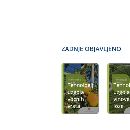
ZADNJE OBJAVLJENO
Tehnologija
Tehnol
uzgoja
uzgoja
voćnih
vinove
vrsta
loze