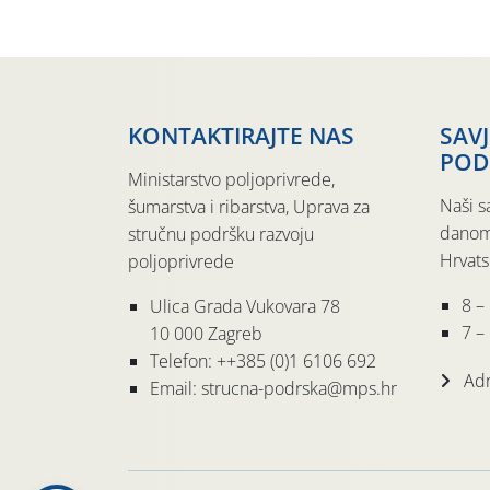
KONTAKTIRAJTE NAS
SAV
POD
Ministarstvo poljoprivrede,
Naši s
šumarstva i ribarstva, Uprava za
danom
stručnu podršku razvoju
Hrvats
poljoprivrede
8 –
Ulica Grada Vukovara 78
7 – 
10 000 Zagreb
Telefon: ++385 (0)1 6106 692
Adr
Email: strucna-podrska@mps.hr