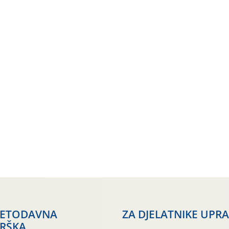
JETODAVNA
ZA DJELATNIKE UPR
RŠKA