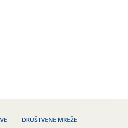
AVE
DRUŠTVENE MREŽE