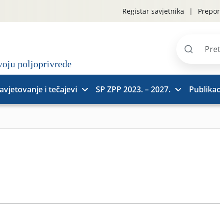
Registar savjetnika
Prepor
Pretraži
stranice
avjetovanje i tečajevi
SP ZPP 2023. – 2027.
Publikac