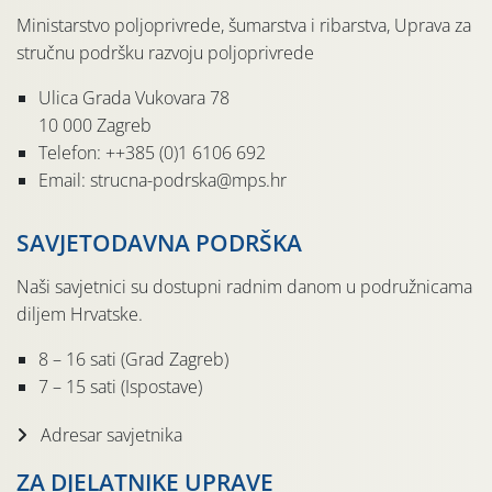
Ministarstvo poljoprivrede, šumarstva i ribarstva, Uprava za
stručnu podršku razvoju poljoprivrede
Ulica Grada Vukovara 78
10 000 Zagreb
Telefon: ++385 (0)1 6106 692
Email: strucna-podrska@mps.hr
SAVJETODAVNA PODRŠKA
Naši savjetnici su dostupni radnim danom u podružnicama
diljem Hrvatske.
8 – 16 sati (Grad Zagreb)
7 – 15 sati (Ispostave)
Adresar savjetnika
ZA DJELATNIKE UPRAVE