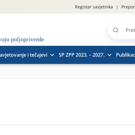
Registar savjetnika
Prepor
Pretraži
stranice
avjetovanje i tečajevi
SP ZPP 2023. – 2027.
Publikac