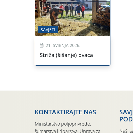
SAVJETI
21. SVIBNJA 2026.
Striža (šišanje) ovaca
KONTAKTIRAJTE NAS
SAV
POD
Ministarstvo poljoprivrede,
Naši s
šumarstva i ribarstva, Uprava za