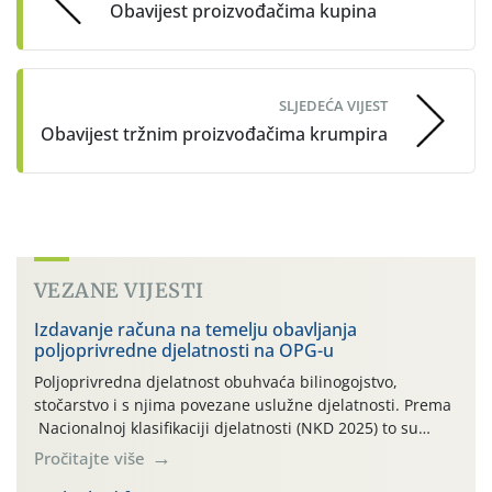
Obavijest proizvođačima kupina
SLJEDEĆA VIJEST
Obavijest tržnim proizvođačima krumpira
VEZANE VIJESTI
Izdavanje računa na temelju obavljanja
poljoprivredne djelatnosti na OPG-u
Poljoprivredna djelatnost obuhvaća bilinogojstvo,
stočarstvo i s njima povezane uslužne djelatnosti. Prema
Nacionalnoj klasifikaciji djelatnosti (NKD 2025) to su
skupne 01.1, 01.2, 01.3, 01.4, 01.5 i 01.6. Djelatnost
Pročitajte više
prerade poljoprivrednih proizvoda je svako djelovanje na