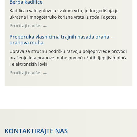
poljoprivredni proizvod čiji je rezultat proizvod koji
Berba kadifice
također može biti poljoprivredni proizvod poput npr.
Kadifica cvate gotovo u svakom vrtu, jednogodišnja je
maslinovog ulja, bučinog ulja, vino od […]
ukrasna i mnogostruko korisna vrsta iz roda Tagetes.
Pročitajte više
Preporuka vlasnicima trajnih nasada oraha –
orahova muha
Uprava za stručnu podršku razvoju poljoprivrede provodi
praćenje leta orahove muhe pomoću žutih ljepljivih ploča
i elektronskih lovki.
Pročitajte više
KONTAKTIRAJTE NAS