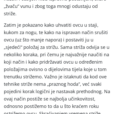
„žvaču“ vunu i zbog toga mnogi odustaju od
striže.
Zatim je pokazano kako uhvatiti ovcu u staji,
kukom za nogu, te kako na ispravan način srušiti
ovcu (uz što manje napora) i postaviti ju u
„sjedeći“ položaj za strižu. Sama striža odvija se u
nekoliko koraka, pri čemu je najvažnije naučiti na
koji način i kako pridržavati ovcu u određenim
položajima ovisno o dijelovima tijela koje u tom
trenutku strižemo. Važno je istaknuti da kod ove
tehnike striže nema „praznog hoda“, već svaki
pojedini korak logični je nastavak prethodnog. Na
ovaj način postiže se najbolja učinkovitost,
odnosno postižemo to da u što kraćem roku
ostrižemo ovcu. Skraćivanjem vremena striže