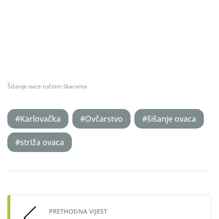
Šišanje ovce ručnim škarama
#Karlovačka
#Ovčarstvo
#šišanje ovaca
#striža ovaca
Post
navigation
PRETHODNA VIJEST