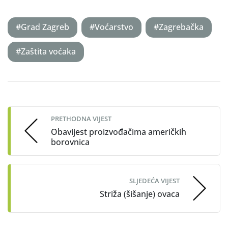
#Grad Zagreb
#Voćarstvo
#Zagrebačka
#Zaštita voćaka
Post
navigation
PRETHODNA VIJEST
Obavijest proizvođačima američkih
borovnica
SLJEDEĆA VIJEST
Striža (šišanje) ovaca