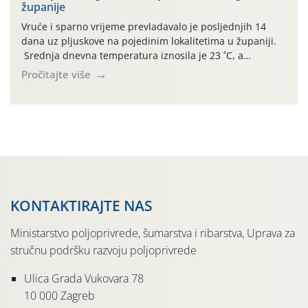
županije
jedinki. U starijim nasadima, na žutim ljepljivim Rebell
pločama s […]
Vruće i sparno vrijeme prevladavalo je posljednjih 14
dana uz pljuskove na pojedinim lokalitetima u županiji.
Srednja dnevna temperatura iznosila je 23 ˚C, a
maksimalne su posljednjih dana dosezale do 35 ˚C.
Pročitajte više
Simptome plamenjače vinove loze (Plasmoparas
viticola) vidljivi su na zapercima i vršnom mladom lišću.
Kako bi i dalje održali zdravu lisnu masu u zaštiti je
moguće […]
KONTAKTIRAJTE NAS
Ministarstvo poljoprivrede, šumarstva i ribarstva, Uprava za
stručnu podršku razvoju poljoprivrede
Ulica Grada Vukovara 78
10 000 Zagreb