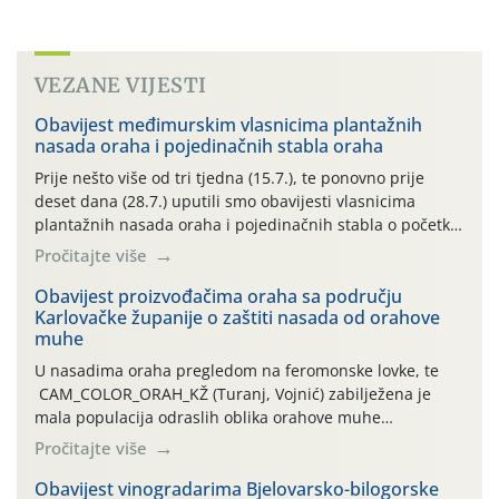
VEZANE VIJESTI
Obavijest međimurskim vlasnicima plantažnih
nasada oraha i pojedinačnih stabla oraha
Prije nešto više od tri tjedna (15.7.), te ponovno prije
deset dana (28.7.) uputili smo obavijesti vlasnicima
plantažnih nasada oraha i pojedinačnih stabla o početku
leta i ovogodišnjoj potrebi usmjerenog suzbijanja
Pročitajte više
orahove muhe (Rhagoletis completa)! Već dvanaest dana
traje drugi ovogodišnji “toplinski udar”, koji naročito
Obavijest proizvođačima oraha sa području
Karlovačke županije o zaštiti nasada od orahove
izražen zadnja šest dana (31.7.-05.8.), jer najviše
muhe
temperature zraka svakodnevno […]
U nasadima oraha pregledom na feromonske lovke, te
CAM_COLOR_ORAH_KŽ (Turanj, Vojnić) zabilježena je
mala populacija odraslih oblika orahove muhe
(Rhagoletis completa). Niska brojnost može se objasniti
Pročitajte više
činjenicom da je riječ o mladim nasadima s vrlo malim
urodom, što je povezano i s manjim brojem prezimjelih
Obavijest vinogradarima Bjelovarsko-bilogorske