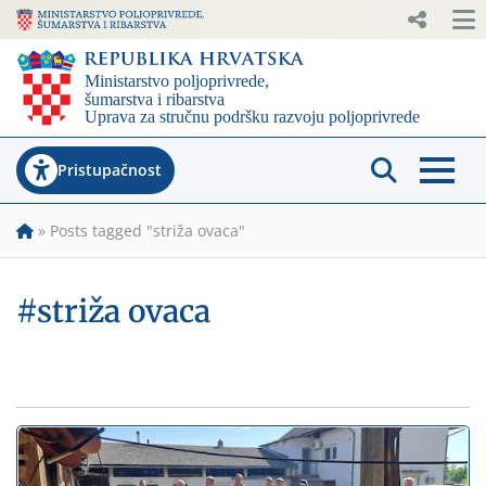
Pristupačnost
»
Posts tagged "striža ovaca"
#striža ovaca