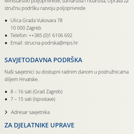
Ministarstvo poljoprivrede, šumarstva i ribarstva, Uprava za
stručnu podršku razvoju poljoprivrede
Ulica Grada Vukovara 78
10 000 Zagreb
Telefon: ++385 (0)1 6106 692
Email: strucna-podrska@mps.hr
SAVJETODAVNA PODRŠKA
Naši savjetnici su dostupni radnim danom u podružnicama
diljem Hrvatske.
8 – 16 sati (Grad Zagreb)
7 – 15 sati (Ispostave)
Adresar savjetnika
ZA DJELATNIKE UPRAVE