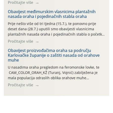
preventivnim mjerama zaštite krizantema od najčešćih
Pročitajte više
uzročnika bolesti, štetnika i fito-fagnih grinja (23.7., 14.7.,
06.7.)! Na početku ovog mjeseca je zabilježeno je
Obavijest međimurskim vlasnicima plantažnih
nasada oraha i pojedinačnih stabla oraha
povijesno i ekstremno vruće meteorološko razdoblje, uz
najviše temperature […]
Prije nešto više od tri tjedna (15.7.), te ponovno prije
deset dana (28.7.) uputili smo obavijesti vlasnicima
plantažnih nasada oraha i pojedinačnih stabla o početku
leta i ovogodišnjoj potrebi usmjerenog suzbijanja
Pročitajte više
orahove muhe (Rhagoletis completa)! Već dvanaest dana
traje drugi ovogodišnji “toplinski udar”, koji naročito
Obavijest proizvođačima oraha sa području
Karlovačke županije o zaštiti nasada od orahove
izražen zadnja šest dana (31.7.-05.8.), jer najviše
muhe
temperature zraka svakodnevno […]
U nasadima oraha pregledom na feromonske lovke, te
CAM_COLOR_ORAH_KŽ (Turanj, Vojnić) zabilježena je
mala populacija odraslih oblika orahove muhe
(Rhagoletis completa). Niska brojnost može se objasniti
Pročitajte više
činjenicom da je riječ o mladim nasadima s vrlo malim
urodom, što je povezano i s manjim brojem prezimjelih
jedinki. U starijim nasadima, na žutim ljepljivim Rebell
pločama s […]