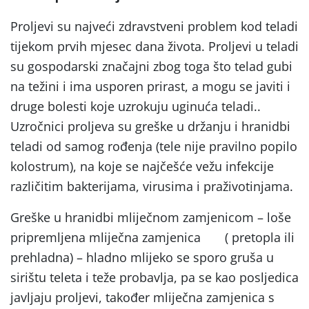
Proljevi su najveći zdravstveni problem kod teladi
tijekom prvih mjesec dana života. Proljevi u teladi
su gospodarski značajni zbog toga što telad gubi
na težini i ima usporen prirast, a mogu se javiti i
druge bolesti koje uzrokuju uginuća teladi..
Uzročnici proljeva su greške u držanju i hranidbi
teladi od samog rođenja (tele nije pravilno popilo
kolostrum), na koje se najčešće vežu infekcije
različitim bakterijama, virusima i praživotinjama.
Greške u hranidbi mliječnom zamjenicom – loše
pripremljena mliječna zamjenica
( pretopla ili
prehladna) – hladno mlijeko se sporo gruša u
sirištu teleta i teže probavlja, pa se kao posljedica
javljaju proljevi, također mliječna zamjenica s