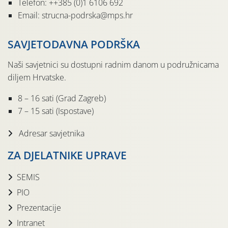
Telefon: ++385 (0)1 6106 692
Email: strucna-podrska@mps.hr
SAVJETODAVNA PODRŠKA
Naši savjetnici su dostupni radnim danom u podružnicama
diljem Hrvatske.
8 – 16 sati (Grad Zagreb)
7 – 15 sati (Ispostave)
Adresar savjetnika
ZA DJELATNIKE UPRAVE
SEMIS
PIO
Prezentacije
Intranet