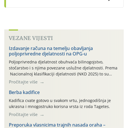
VEZANE VIJESTI
Izdavanje računa na temelju obavljanja
poljoprivredne djelatnosti na OPG-u
Poljoprivredna djelatnost obuhvaća bilinogojstvo,
stočarstvo i s njima povezane uslužne djelatnosti. Prema
Nacionalnoj klasifikaciji djelatnosti (NKD 2025) to su
skupne 01.1, 01.2, 01.3, 01.4, 01.5 i 01.6. Djelatnost
Pročitajte više
prerade poljoprivrednih proizvoda je svako djelovanje na
poljoprivredni proizvod čiji je rezultat proizvod koji
Berba kadifice
također može biti poljoprivredni proizvod poput npr.
Kadifica cvate gotovo u svakom vrtu, jednogodišnja je
maslinovog ulja, bučinog ulja, vino od […]
ukrasna i mnogostruko korisna vrsta iz roda Tagetes.
Pročitajte više
Preporuka vlasnicima trajnih nasada oraha –