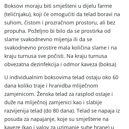
Boksovi moraju biti smješteni u dijelu farme
(telićnjaku), koji će omogućiti da telad boravi na
suhom, čistom i prozračnom prostoru, ali bez
propuha. Poželjno bi bilo da se prostirka od
slame svakodnevno mijenja ili da se
svakodnevno prostire mala količina slame i na
kraju turnusa sve počisti. Na kraju turnusa
obvezatna dezinfekcija i odmor kaveza (boksa)
U individualnim boksovima telad ostaju oko 60
dana koliko traje i hranidba mliječnom
zamjenicom. Ženska telad za rasplod ostaje i
duže na mliječnoj zamjenici kao i slabije
razvijenija telad (do 80 dana). Telad se napaja iz
posuda za napajanje, koje su smještene na
kaveze (kao i valov za uzimanje suhe hrane) u