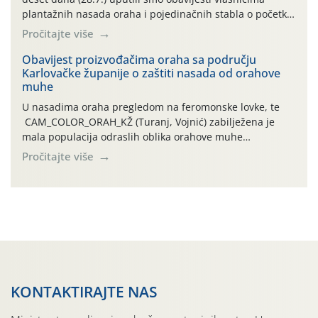
plantažnih nasada oraha i pojedinačnih stabla o početku
leta i ovogodišnjoj potrebi usmjerenog suzbijanja
Pročitajte više
orahove muhe (Rhagoletis completa)! Već dvanaest dana
traje drugi ovogodišnji “toplinski udar”, koji naročito
Obavijest proizvođačima oraha sa području
Karlovačke županije o zaštiti nasada od orahove
izražen zadnja šest dana (31.7.-05.8.), jer najviše
muhe
temperature zraka svakodnevno […]
U nasadima oraha pregledom na feromonske lovke, te
CAM_COLOR_ORAH_KŽ (Turanj, Vojnić) zabilježena je
mala populacija odraslih oblika orahove muhe
(Rhagoletis completa). Niska brojnost može se objasniti
Pročitajte više
činjenicom da je riječ o mladim nasadima s vrlo malim
urodom, što je povezano i s manjim brojem prezimjelih
jedinki. U starijim nasadima, na žutim ljepljivim Rebell
pločama s […]
KONTAKTIRAJTE NAS