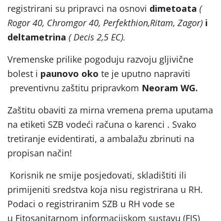
registrirani su pripravci na osnovi
dimetoata
(
Rogor 40, Chromgor 40, Perfekthion,Ritam, Zagor)
i
deltametrina
( Decis 2,5 EC).
Vremenske prilike pogoduju razvoju gljivične
bolest i
paunovo oko
te je uputno napraviti
preventivnu zaštitu pripravkom
Neoram WG.
Zaštitu obaviti za mirna vremena prema uputama
na etiketi SZB vodeći računa o karenci . Svako
tretiranje evidentirati, a ambalažu zbrinuti na
propisan način!
Korisnik ne smije posjedovati, skladištiti ili
primijeniti sredstva koja nisu registrirana u RH.
Podaci o registriranim SZB u RH vode se
u Fitosanitarnom informacijskom sustavu (FIS)