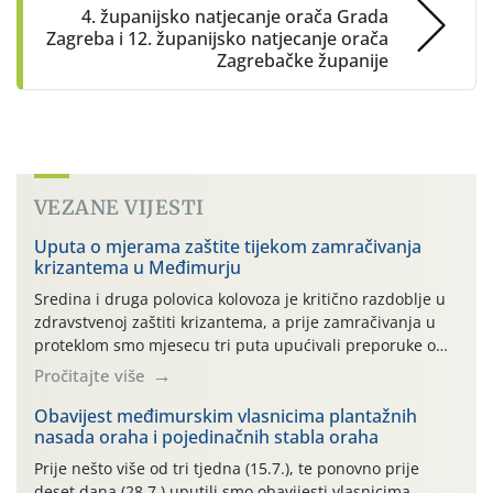
4. županijsko natjecanje orača Grada
Zagreba i 12. županijsko natjecanje orača
Zagrebačke županije
VEZANE VIJESTI
Uputa o mjerama zaštite tijekom zamračivanja
krizantema u Međimurju
Sredina i druga polovica kolovoza je kritično razdoblje u
zdravstvenoj zaštiti krizantema, a prije zamračivanja u
proteklom smo mjesecu tri puta upućivali preporuke o
preventivnim mjerama zaštite krizantema od najčešćih
Pročitajte više
uzročnika bolesti, štetnika i fito-fagnih grinja (23.7., 14.7.,
06.7.)! Na početku ovog mjeseca je zabilježeno je
Obavijest međimurskim vlasnicima plantažnih
nasada oraha i pojedinačnih stabla oraha
povijesno i ekstremno vruće meteorološko razdoblje, uz
najviše temperature […]
Prije nešto više od tri tjedna (15.7.), te ponovno prije
deset dana (28.7.) uputili smo obavijesti vlasnicima