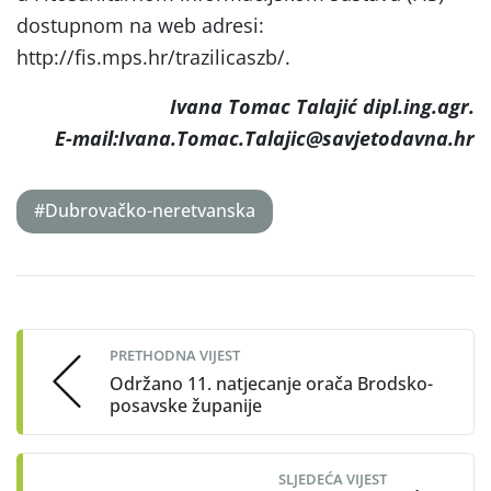
dostupnom na web adresi:
http://fis.mps.hr/trazilicaszb/.
Ivana Tomac Talajić dipl.ing.agr.
E-mail:Ivana.Tomac.Talajic@savjetodavna.hr
#Dubrovačko-neretvanska
Post
navigation
PRETHODNA VIJEST
Održano 11. natjecanje orača Brodsko-
posavske županije
SLJEDEĆA VIJEST