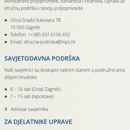
Ministarstvo poljoprivrede, šumarstva i ribarstva, Uprava za
stručnu podršku razvoju poljoprivrede
Ulica Grada Vukovara 78
10 000 Zagreb
Telefon: ++385 (0)1 6106 692
Email: strucna-podrska@mps.hr
SAVJETODAVNA PODRŠKA
Naši savjetnici su dostupni radnim danom u podružnicama
diljem Hrvatske.
8 – 16 sati (Grad Zagreb)
7 – 15 sati (Ispostave)
Adresar savjetnika
ZA DJELATNIKE UPRAVE