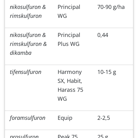
nikosulfuron &
Principal
70-90 g/ha
rimskulfuron
WG
nikosulfuron &
Principal
0,44
rimskulfuron &
Plus WG
dikamba
tifensulfuron
Harmony
10-15 g
SX, Habit,
Harass 75
WG
foramsulfuron
Equip
2-2,5
prosulfuron
Peak 75
25 g