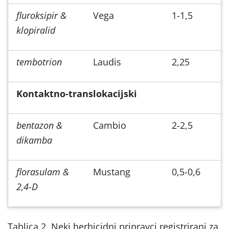
fluroksipir &
Vega
1-1,5
klopiralid
tembotrion
Laudis
2,25
Kontaktno-translokacijski
bentazon &
Cambio
2-2,5
dikamba
florasulam &
Mustang
0,5-0,6
2,4-D
Tablica 2. Neki herbicidni pripravci registrirani za