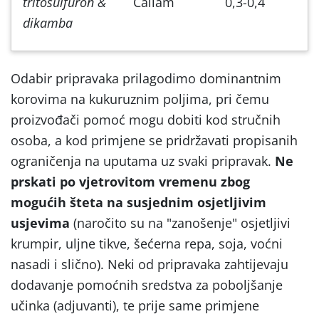
tritosulfuron &
Callam
0,3-0,4
dikamba
Odabir pripravaka prilagodimo dominantnim
korovima na kukuruznim poljima, pri čemu
proizvođači pomoć mogu dobiti kod stručnih
osoba, a kod primjene se pridržavati propisanih
ograničenja na uputama uz svaki pripravak.
Ne
prskati po vjetrovitom vremenu zbog
mogućih šteta na susjednim osjetljivim
usjevima
(naročito su na "zanošenje" osjetljivi
krumpir, uljne tikve, šećerna repa, soja, voćni
nasadi i slično). Neki od pripravaka zahtijevaju
dodavanje pomoćnih sredstva za poboljšanje
učinka (adjuvanti), te prije same primjene