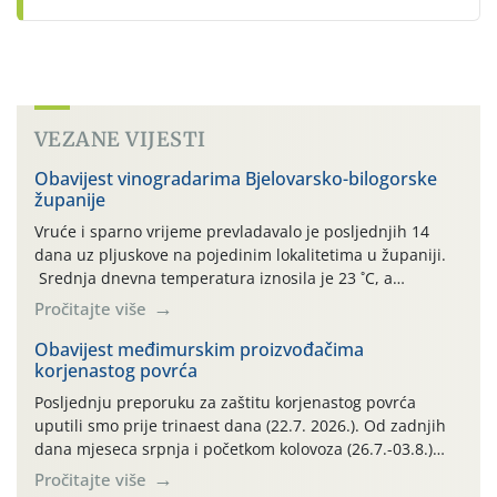
VEZANE VIJESTI
Obavijest vinogradarima Bjelovarsko-bilogorske
županije
Vruće i sparno vrijeme prevladavalo je posljednjih 14
dana uz pljuskove na pojedinim lokalitetima u županiji.
Srednja dnevna temperatura iznosila je 23 ˚C, a
maksimalne su posljednjih dana dosezale do 35 ˚C.
Pročitajte više
Simptome plamenjače vinove loze (Plasmoparas
viticola) vidljivi su na zapercima i vršnom mladom lišću.
Obavijest međimurskim proizvođačima
korjenastog povrća
Kako bi i dalje održali zdravu lisnu masu u zaštiti je
moguće […]
Posljednju preporuku za zaštitu korjenastog povrća
uputili smo prije trinaest dana (22.7. 2026.). Od zadnjih
dana mjeseca srpnja i početkom kolovoza (26.7.-03.8.)
traje izuzetno nepovoljno meteorološko razdoblje za rast
Pročitajte više
i razvoj korjenastog povrća: najviše dnevne temperature