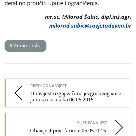
detaljno proučiti upute i ograničenja.
mr.sc. Milorad Šubić, dipl.inž.agr.
milorad.subic@savjetodavna.hr
#Međimurska
Post
navigation
PRETHODNA VIJEST
Obavijest uzgajivačima jezgričavog voća –
jabuka i krušaka 06.05.2015.
SLJEDEĆA VIJEST
Obavijest povrćarima! 06.05.2015.