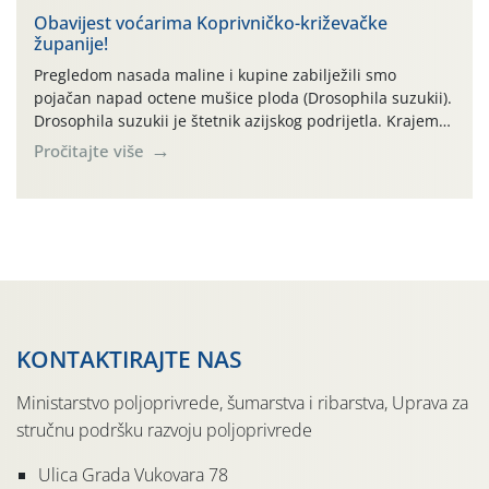
zraka zadnjih su devet dana u rasponu 30,7°-38,0°C!
Obavijest voćarima Koprivničko-križevačke
županije!
Drugi ovogodišnji “toplinski udar” naročito je izražen
zadnja četiri dana (31.7.-03.8.), […]
Pregledom nasada maline i kupine zabilježili smo
pojačan napad octene mušice ploda (Drosophila suzukii).
Drosophila suzukii je štetnik azijskog podrijetla. Krajem
2010. godine prvi puta je registriran u Hrvatskoj, a u
Pročitajte više
rujnu 2016. godine na našem su području zabilježene
gospodarski važne štete. Riječ je o štetniku vrlo sličnom
dobro poznatoj vinskoj mušici, no za razliku […]
KONTAKTIRAJTE NAS
Ministarstvo poljoprivrede, šumarstva i ribarstva, Uprava za
stručnu podršku razvoju poljoprivrede
Ulica Grada Vukovara 78