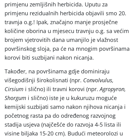
primjenu zemljišnih herbicida. Uputu za
primjenu rezidualnih herbicida objavili smo 20.
travnja o.g.! Ipak, značajno manje prosječne
količine oborina u mjesecu travnju o.g. sa većim
brojem vjetrovitih dana umanjilo je vlažnost
površinskog sloja, pa će na mnogim površinama
korovi biti suzbijani nakon nicanja.
Također, na površinama gdje dominiraju
višegodišnji širokolisnati (npr.
Convolvulus,
Cirsium
i slično) ili travni korovi (npr.
Agropyron,
Shorgum
i slično) iste je u kukuruzu moguće
kemijski suzbijati samo nakon njihova nicanja i
početnog rasta pa do određenog razvojnog
stadija usjeva (najčešće do razvoja 4-5 lista ili
visine biljaka 15-20 cm). Budući meteorolozi u