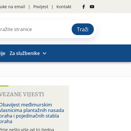
uke na email
Povijest
Kontakt
Traži
ije
Za službenike
VEZANE VIJESTI
Obavijest međimurskim
vlasnicima plantažnih nasada
oraha i pojedinačnih stabla
oraha
Prije nešto više od tri tjedna