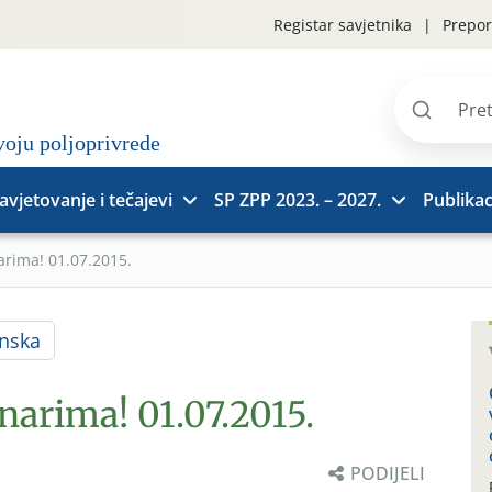
Registar savjetnika
Prepor
Pretraži
stranice
avjetovanje i tečajevi
SP ZPP 2023. – 2027.
Publikac
arima! 01.07.2015.
nska
narima! 01.07.2015.
PODIJELI