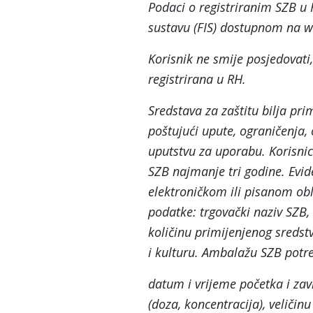
Podaci o registriranim SZB 
sustavu (FIS) dostupnom na w
Korisnik ne smije posjedovati, 
registrirana u RH.
Sredstava za zaštitu bilja pri
poštujući upute, ograničenja, 
uputstvu za uporabu. Korisnici
SZB najmanje tri godine. Evid
elektroničkom ili pisanom obl
podatke: trgovački naziv SZB, 
količinu primijenjenog sredstv
i kulturu. Ambalažu SZB potre
datum i vrijeme početka i zavr
(doza, koncentracija), veličin