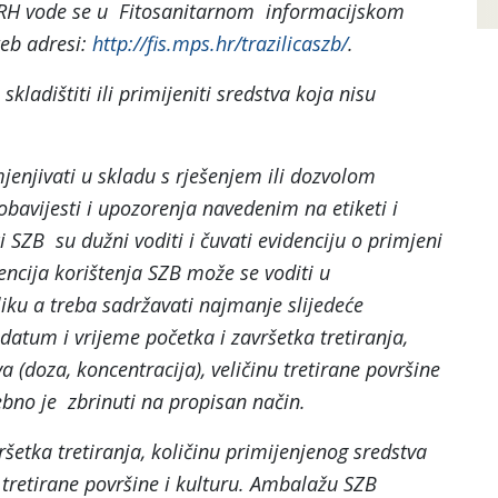
u RH vode se u Fitosanitarnom informacijskom
eb adresi:
http://fis.mps.hr/trazilicaszb/
.
skladištiti ili primijeniti sredstva koja nisu
mjenjivati u skladu s rješenjem ili dozvolom
obavijesti i upozorenja navedenim na etiketi i
 SZB su dužni voditi i čuvati evidenciju o primjeni
encija korištenja SZB može se voditi u
iku a treba sadržavati najmanje slijedeće
datum i vrijeme početka i završetka tretiranja,
a (doza, koncentracija), veličinu tretirane površine
bno je zbrinuti na propisan način.
šetka tretiranja, količinu primijenjenog sredstva
u tretirane površine i kulturu. Ambalažu SZB