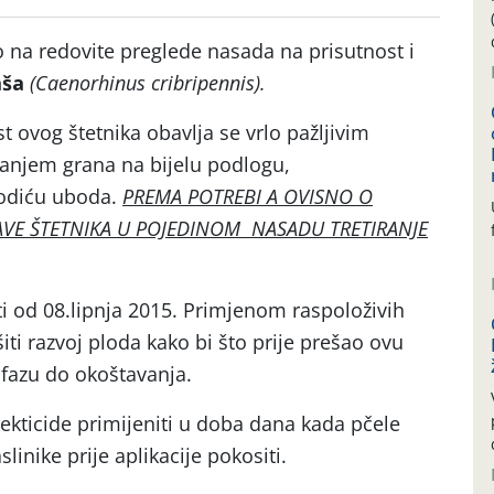
 na redovite preglede nasada na prisutnost i
aša
(
Caenorhinus cribripennis
).
 ovog štetnika obavlja se vrlo pažljivim
sanjem grana na bijelu podlogu,
lodiću uboda.
PREMA POTREBI A OVISNO O
AVE ŠTETNIKA U POJEDINOM NASADU TRETIRANJE
ti od 08.lipnja 2015. Primjenom raspoloživih
ti razvoj ploda kako bi što prije prešao ovu
u fazu do okoštavanja.
sekticide primijeniti u doba dana kada pčele
slinike prije aplikacije pokositi.