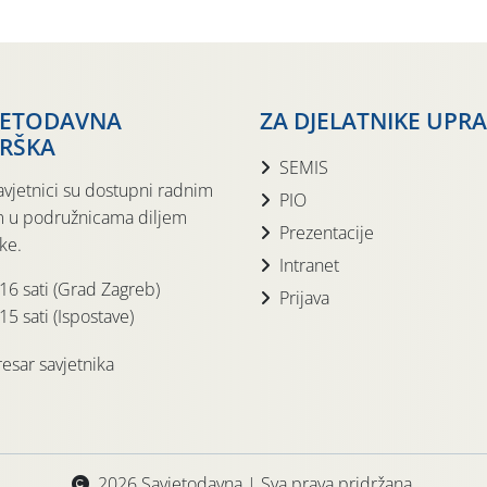
JETODAVNA
ZA DJELATNIKE UPR
RŠKA
SEMIS
avjetnici su dostupni radnim
PIO
 u podružnicama diljem
Prezentacije
ke.
Intranet
 16 sati (Grad Zagreb)
Prijava
15 sati (Ispostave)
esar savjetnika
2026 Savjetodavna | Sva prava pridržana.