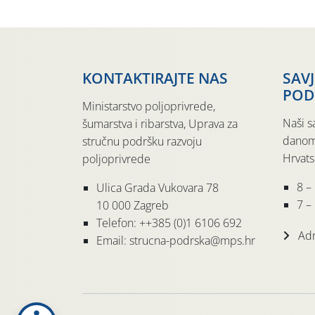
KONTAKTIRAJTE NAS
SAV
POD
Ministarstvo poljoprivrede,
Naši s
šumarstva i ribarstva, Uprava za
danom
stručnu podršku razvoju
Hrvats
poljoprivrede
8 –
Ulica Grada Vukovara 78
7 – 
10 000 Zagreb
Telefon: ++385 (0)1 6106 692
Adr
Email: strucna-podrska@mps.hr