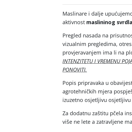
Maslinare i dalje upućujemo
aktivnost
maslininog svrdl
Pregled nasada na prisutnost
vizualnim pregledima, otre
provjeravanjem ima li na p
INTENZITETU I VREMENU POJ
PONOVITI.
Popis pripravaka u obavijes
agrotehničkih mjera pospješi
izuzetno osjetljivu osjetljiv
Za dodatnu zaštitu pčela in
više ne lete a zatravljene ma