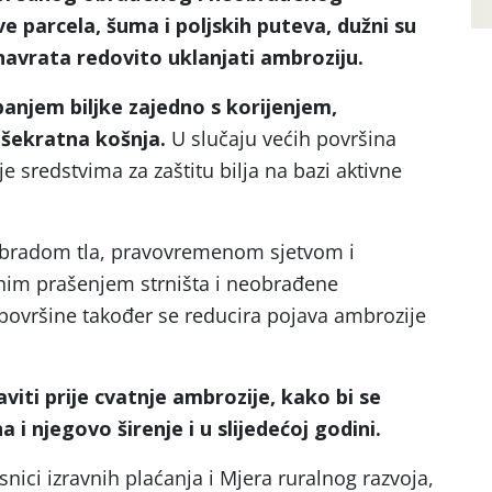
ve parcela, šuma i poljskih puteva, dužni su
navrata redovito uklanjati ambroziju.
panjem biljke zajedno s korijenjem,
išekratna košnja.
U slučaju većih površina
je sredstvima za zaštitu bilja na bazi aktivne
obradom tla, pravovremenom sjetvom i
tnim prašenjem strništa i neobrađene
 površine također se reducira pojava ambrozije
viti prije cvatnje ambrozije, kako bi se
a i njegovo širenje i u slijedećoj godini.
isnici izravnih plaćanja i Mjera ruralnog razvoja,