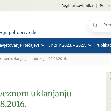
Registar savjetnika
Prepor
Pretraži
stranice
avjetovanje i tečajevi
SP ZPP 2023. – 2027.
Publikac
eznom uklanjanju ambrozije! 02.08.2016.
aveznom uklanjanju
8.2016.