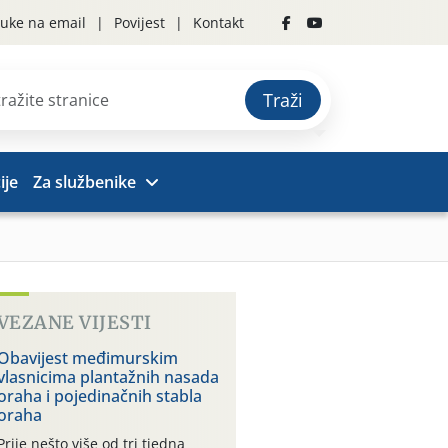
uke na email
Povijest
Kontakt
Traži
ije
Za službenike
VEZANE VIJESTI
Obavijest međimurskim
vlasnicima plantažnih nasada
oraha i pojedinačnih stabla
oraha
Prije nešto više od tri tjedna