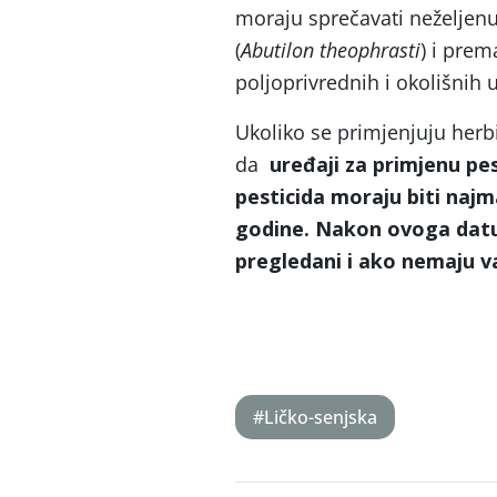
moraju sprečavati neželjenu
(
Abutilon theophrasti
) i prem
poljoprivrednih i okolišnih u
Ukoliko se primjenjuju herb
da
uređaji za primjenu pes
pesticida moraju biti
najm
godine.
Nakon ovoga datum
pregledani i ako nemaju v
#Ličko-senjska