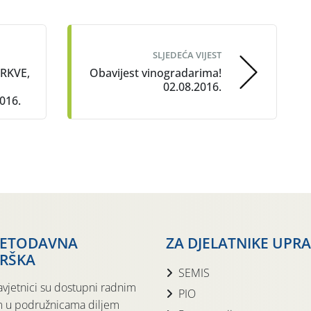
SLJEDEĆA VIJEST
RKVE,
Obavijest vinogradarima!
02.08.2016.
016.
JETODAVNA
ZA DJELATNIKE UPR
RŠKA
SEMIS
avjetnici su dostupni radnim
PIO
 u podružnicama diljem