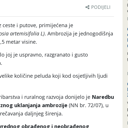
PODIJELI
 ceste i putove, primijećena je
sia artemisifolia L)
. Ambrozija je jednogodišnja
,5 metar visine.
blo joj je uspravno, razgranato i gusto
.
elike količine peluda koji kod osjetljivih ljudi
ribarstva i ruralnog razvoja donijelo je
Naredbu
znog uklanjanja ambrozije
(NN br. 72/07), u
prečavanja daljnjeg širenja.
oprivrednog obrađenog i neobrađenog