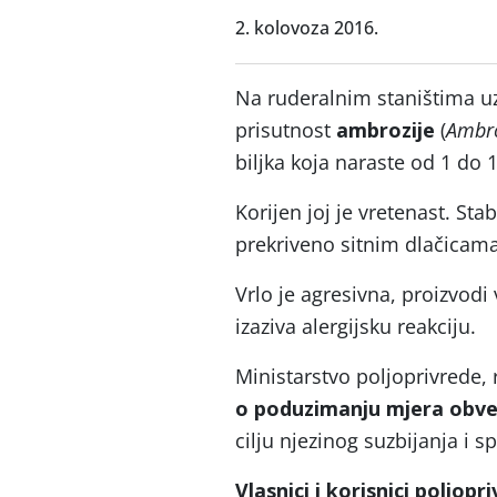
2. kolovoza 2016.
Na ruderalnim staništima uz
prisutnost
ambrozije
(
Ambro
biljka koja naraste od 1 do 1
Korijen joj je vretenast. Sta
prekriveno sitnim dlačicama
Vrlo je agresivna, proizvodi v
izaziva alergijsku reakciju.
Ministarstvo poljoprivrede, 
o poduzimanju mjera obve
cilju njezinog suzbijanja i s
Vlasnici i korisnici polj