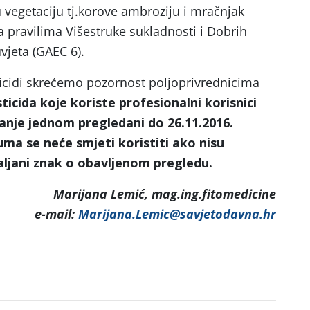
 vegetaciju tj.korove ambroziju i mračnjak
a pravilima Višestruke sukladnosti i Dobrih
vjeta (GAEC 6).
icidi skrećemo pozornost poljoprivrednicima
ticida koje koriste profesionalni korisnici
anje jednom pregledani do 26.11.2016.
a se neće smjeti koristiti ako nisu
aljani znak o obavljenom pregledu.
Marijana Lemić, mag.ing.fitomedicine
e-mail:
Marijana.Lemic@savjetodavna.hr