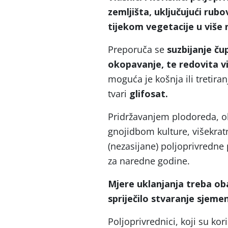
zemljišta, uključujući rubo
tijekom vegetacije u više 
Preporuča se
suzbijanje ču
okopavanje, te redovita v
moguća je košnja ili tretiran
tvari
glifosat.
Pridržavanjem plodoreda, 
gnojidbom kulture, višekra
(nezasijane) poljoprivredne
za naredne godine.
Mjere uklanjanja treba oba
spriječilo stvaranje sjemen
Poljoprivrednici, koji su kor