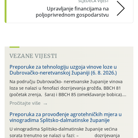
SLJEDEĆA VIJEST
Upravljanje financijama na
poljoprivrednom gospodarstvu
VEZANE VIJESTI
Preporuke za tehnologiju uzgoja vinove loze u
Dubrovačko-neretvanskoj županiji (6. 8. 2026.)
Na području Dubrovačko- neretvanske županije vinova
loza se nalazi u fenofazi dozrijevanja grožđa, BBCH 81
(početak zrenja, šara) i BBCH 85 (omekšavanje bobica).
Vinova loza, ovu godinu, prolazi kroz dugotrajno sušno i
Pročitajte više
vrlo vruće razdoblje, bez oborina ili vrlo malo , što
otežava normalan razvoj i sintezu kemijskih spojeva kako
Preporuka za provođenje agrotehničkih mjera u
vinogradima Splitsko-dalmatinske županije
bi se dobila vrhunska sirovina. […]
U vinogradima Splitsko-dalmatinske županije većina
sorata trenutno se nalazi u fazi: – dozrijevanja