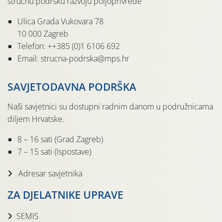
stručnu podršku razvoju poljoprivrede
Ulica Grada Vukovara 78
10 000 Zagreb
Telefon: ++385 (0)1 6106 692
Email: strucna-podrska@mps.hr
SAVJETODAVNA PODRŠKA
Naši savjetnici su dostupni radnim danom u podružnicama
diljem Hrvatske.
8 – 16 sati (Grad Zagreb)
7 – 15 sati (Ispostave)
Adresar savjetnika
ZA DJELATNIKE UPRAVE
SEMIS