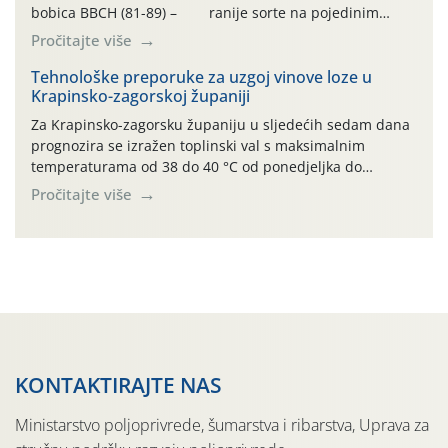
bobica BBCH (81-89) – ranije sorte na pojedinim
lokalitetima već su dozrele te su spremne za berbu Zbog
Pročitajte više
visokih temperatura i dugotrajnog izostanka oborina
razvoj vinove loze odvija se uredno, a zdravstveno stanje
Tehnološke preporuke za uzgoj vinove loze u
Krapinsko-zagorskoj županiji
većine vinograda je dobro. Srednje dnevne temperature
zraka […]
Za Krapinsko-zagorsku županiju u sljedećih sedam dana
prognozira se izražen toplinski val s maksimalnim
temperaturama od 38 do 40 °C od ponedjeljka do
četvrtka, uz povećan rizik od toplinskog stresa za vinovu
Pročitajte više
lozu. U petak i subotu očekuje se osvježenje uz
mogućnost lokalnih grmljavinskih pljuskova. Za regiju
izdano je i crveno upozorenje na ekstremno visoke […]
KONTAKTIRAJTE NAS
Ministarstvo poljoprivrede, šumarstva i ribarstva, Uprava za