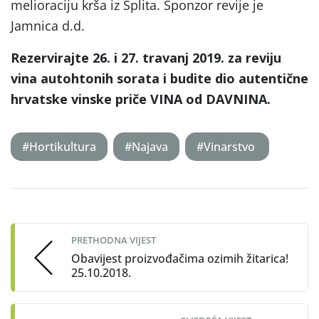
melioraciju krša iz Splita. Sponzor revije je
Jamnica d.d.
Rezervirajte 26. i 27. travanj 2019. za reviju
vina autohtonih sorata i budite dio autentične
hrvatske vinske priče VINA od DAVNINA.
#Hortikultura
#Najava
#Vinarstvo
Post
navigation
PRETHODNA VIJEST
Obavijest proizvođačima ozimih žitarica!
25.10.2018.