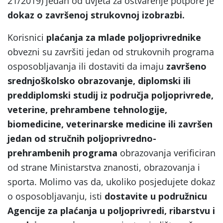
21/2019) jedan od uvjeta za ostvarenje potpore je
dokaz o završenoj strukovnoj izobrazbi.
Korisnici
plaćanja za mlade poljoprivrednike
obvezni su završiti jedan od strukovnih programa
osposobljavanja ili dostaviti da imaju
završeno
srednjoškolsko obrazovanje, diplomski ili
preddiplomski studij iz područja poljoprivrede,
veterine, prehrambene tehnologije,
biomedicine, veterinarske medicine ili
završen
jedan od stručnih poljoprivredno-
prehrambenih programa
obrazovanja verificiran
od strane Ministarstva znanosti, obrazovanja i
sporta. Molimo vas da, ukoliko posjedujete dokaz
o osposobljavanju, isti
dostavite u podružnicu
Agencije za plaćanja u poljoprivredi, ribarstvu i