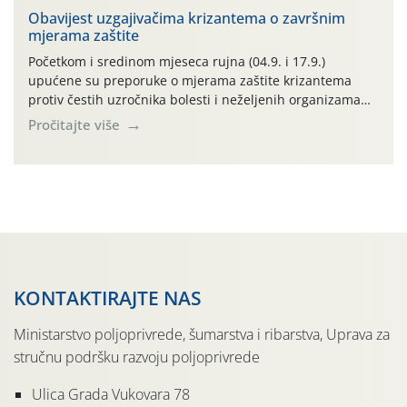
iz Uprave za stručnu podršku razvoju poljoprivrede,
Obavijest uzgajivačima krizantema o završnim
mjerama zaštite
Ministarstva poljoprivrede, šumarstva i ribarstva te
Darija Borović, sa Agronomskog fakulteta, […]
Početkom i sredinom mjeseca rujna (04.9. i 17.9.)
upućene su preporuke o mjerama zaštite krizantema
protiv čestih uzročnika bolesti i neželjenih organizama
životinjskog podrijetla nakon zamračivanja. Tablica 1.
Pročitajte više
Neki mjerni podatci tijekom proteklog mjeseca rujna
2024. godine na nekim mjernim lokalitetima uz riječne
doline u središnjem i istočnom Međimurju: Mjerni
lokalitet Oborine (mm) Vlaženje lišća […]
KONTAKTIRAJTE NAS
Ministarstvo poljoprivrede, šumarstva i ribarstva, Uprava za
stručnu podršku razvoju poljoprivrede
Ulica Grada Vukovara 78