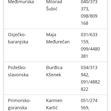
Međimurska
Milorad
040/373
Šubić
373,
098/809
168
Osječko-
Maja
031/633
baranjska
Međurečan
159,
099/4480
381
Požeško-
Đurđica
034/313
slavonska
Kšenek
942,
091/4882
822
Primorsko-
Karmen
051/274
goranska
Karlić
569,