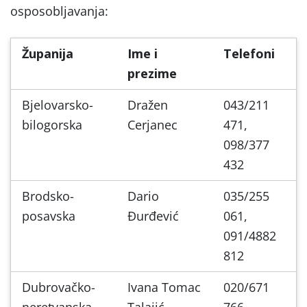
osposobljavanja:
Županija
Ime i
Telefoni
prezime
Bjelovarsko-
Dražen
043/211
bilogorska
Cerjanec
471,
098/377
432
Brodsko-
Dario
035/255
posavska
Đurđević
061,
091/4882
812
Dubrovačko-
Ivana Tomac
020/671
neretvanska
Talajić
766,