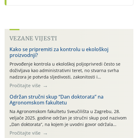
VEZANE VIJESTI
Kako se pripremiti za kontrolu u ekološkoj
proizvodnji?
Provođenje kontrola u ekološkoj poljoprivredi često se
doživljava kao administrativni teret, no stvarna svrha
nadzora je potvrda sljedivosti, zakonitosti i
vjerodostojnosti Vašeg truda na tržištu. Kontrola nije
Pročitajte više
usmjerena na kažnjavanje proizvođača, već na
potvrđivanje usklađenosti proizvodnje s propisima te
Održan stručni skup “Dan doktorata” na
Agronomskom fakultetu
osiguravanje povjerenja potrošača u ekološke proizvode.
Kako bismo Vam olakšali pripremu za nadzorne
Na Agronomskom fakultetu Sveučilišta u Zagrebu, 28.
preglede, pripremili smo pregledan vodič kroz ključne
veljače 2025. godine održan je stručni skup pod nazivom
korake i najčešće izazove s terena.
„Dan doktorata“, na kojem je uvodni govor održala
predsjednica Hrvatskog agroekonomskog društva Tihana
Pročitajte više
Sudarić, nakon čega je predavanje održao Darko Lugonja,