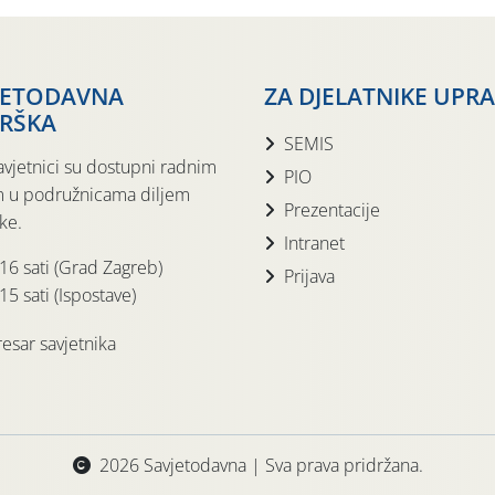
JETODAVNA
ZA DJELATNIKE UPR
RŠKA
SEMIS
avjetnici su dostupni radnim
PIO
 u podružnicama diljem
Prezentacije
ke.
Intranet
 16 sati (Grad Zagreb)
Prijava
15 sati (Ispostave)
esar savjetnika
2026 Savjetodavna | Sva prava pridržana.