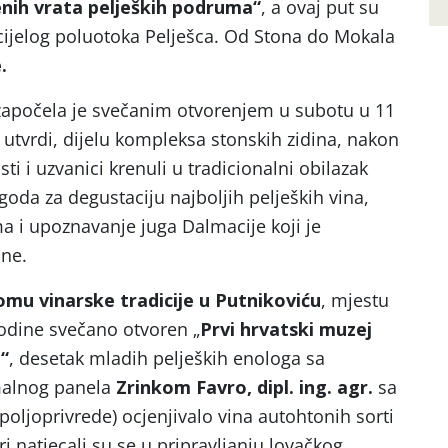
ih vrata peljeških podruma“
, a ovaj put su
 cijelog poluotoka Pelješca. Od Stona do Mokala
.
započela je svečanim otvorenjem u subotu u 11
 utvrdi, dijelu kompleksa stonskih zidina, nakon
sti i uzvanici krenuli u tradicionalni obilazak
igoda za degustaciju najboljih peljeških vina,
a i upoznavanje juga Dalmacije koji je
ine.
mu vinarske tradicije u Putnikoviću
, mjestu
godine svečano otvoren „
Prvi hrvatski muzej
“
, desetak mladih peljeških enologa sa
malnog panela
Zrinkom Favro, dipl. ing. agr.
sa
poljoprivrede) ocjenjivalo vina autohtonih sorti
i natjecali su se u pripravljanju lovačkog