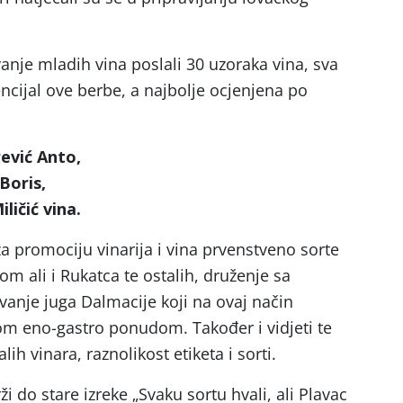
ivanje mladih vina poslali 30 uzoraka vina, sva
ncijal ove berbe, a najbolje ocjenjena po
ević Anto,
Boris,
ličić vina.
za promociju vinarija i vina prvenstveno sorte
dom ali i Rukatca te ostalih, druženje sa
anje juga Dalmacije koji na ovaj način
om eno-gastro ponudom. Također i vidjeti te
lih vinara, raznolikost etiketa i sorti.
i do stare izreke „Svaku sortu hvali, ali Plavac