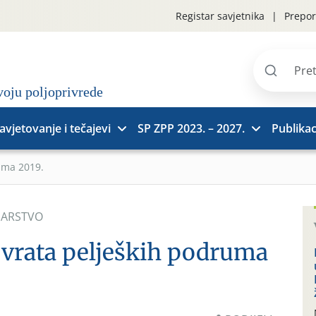
Registar savjetnika
Prepor
Pretraži
stranice
avjetovanje i tečajevi
SP ZPP 2023. – 2027.
Publikac
uma 2019.
NARSTVO
 vrata peljeških podruma