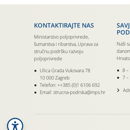
KONTAKTIRAJTE NAS
SAV
POD
Ministarstvo poljoprivrede,
Naši s
šumarstva i ribarstva, Uprava za
danom
stručnu podršku razvoju
Hrvats
poljoprivrede
8 –
Ulica Grada Vukovara 78
7 – 
10 000 Zagreb
Telefon: ++385 (0)1 6106 692
Adr
Email: strucna-podrska@mps.hr