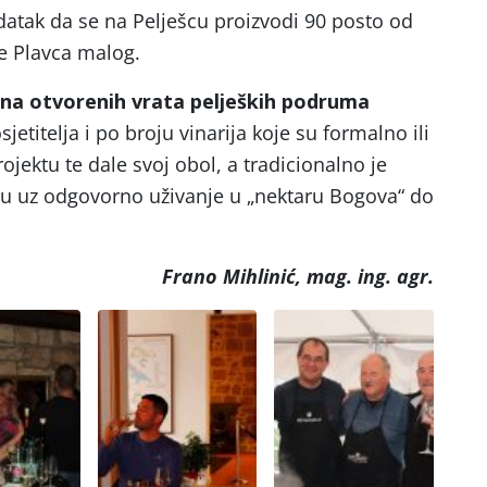
odatak da se na Pelješcu proizvodi 90 posto od
e Plavca malog.
na otvorenih vrata peljeških podruma
jetitelja i po broju vinarija koje su formalno ili
jektu te dale svoj obol, a tradicionalno je
u uz odgovorno uživanje u „nektaru Bogova“ do
Frano Mihlinić, mag. ing. agr.