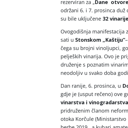
rezerviran za „
Dane otvoren
održani 6. i 7. prosinca duž
su bile uključene
32 vinarije
Ovogodišnja manifestacija 
sati u
Stonskom „Kaštiju“
–
čega su brojni vinoljupci, go
peljeških vinarija. Ovo je pr
druženje s poznatim vinarim
neodoljiv u svako doba god
Dan ranije, 6. prosinca, u
Do
gdje je (usput rečeno) ove 
vinarstva i vinogradarstva
pridruženim članom nefor
otoka Korčule (Ministarstvo 
berbe 2019., a kuhari amater