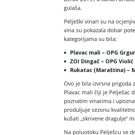
gulaša.
Pelješki vinari su na ocjenj
vina su pokazala dobar pote
kategorijama su bila:
Plavac mali – OPG Grgur
ZOI Dingač – OPG Violić 
Rukatac (Maraština) – Mi
Ovo je bila izvrsna prigoda 
Plavac mali čiji je Pelješac 
poznatim vinarima i upoznav
produljuje sezonu kvalitetn
kušati „skrivene dragulje“ ma
Na poluotoku Pelješcu se drž