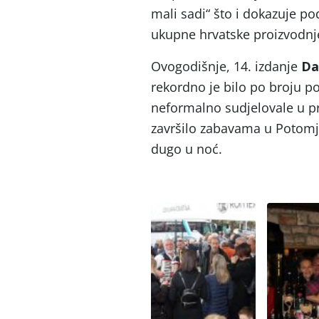
mali sadi“ što i dokazuje p
ukupne hrvatske proizvodnj
Ovogodišnje, 14. izdanje
Da
rekordno je bilo po broju pos
neformalno sudjelovale u pro
završilo zabavama u Potomj
dugo u noć.