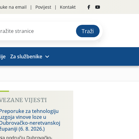
uke na email
Povijest
Kontakt
Traži
ije
Za službenike
VEZANE VIJESTI
Preporuke za tehnologiju
uzgoja vinove loze u
Dubrovačko-neretvanskoj
županiji (6. 8. 2026.)
Na području Dubrovačko-