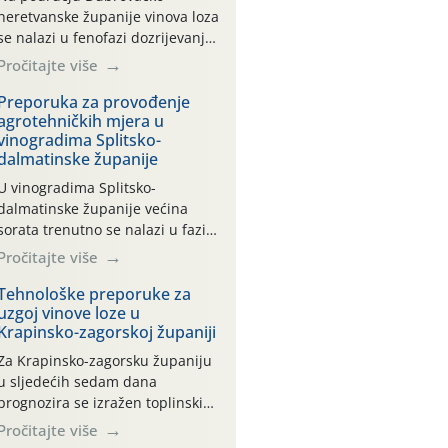
neretvanske županije vinova loza
se nalazi u fenofazi dozrijevanja
grožđa, BBCH 81 (početak
Pročitajte više
zrenja, šara) i BBCH 85
(omekšavanje bobica). Vinova
Preporuka za provođenje
agrotehničkih mjera u
loza, ovu godinu, prolazi kroz
vinogradima Splitsko-
dugotrajno sušno i vrlo vruće
dalmatinske županije
razdoblje, bez oborina ili vrlo
malo , što otežava normalan
U vinogradima Splitsko-
razvoj i sintezu kemijskih spojeva
dalmatinske županije većina
kako bi se dobila vrhunska
sorata trenutno se nalazi u fazi:
sirovina. […]
– dozrijevanja bobica
Pročitajte više
BBCH (81-89) – ranije sorte
na pojedinim lokalitetima već su
Tehnološke preporuke za
uzgoj vinove loze u
dozrele te su spremne za berbu
Krapinsko-zagorskoj županiji
Zbog visokih temperatura i
dugotrajnog izostanka oborina
Za Krapinsko-zagorsku županiju
razvoj vinove loze odvija se
u sljedećih sedam dana
uredno, a zdravstveno stanje
prognozira se izražen toplinski
većine vinograda je dobro.
val s maksimalnim
Pročitajte više
Srednje dnevne temperature
temperaturama od 38 do 40 °C