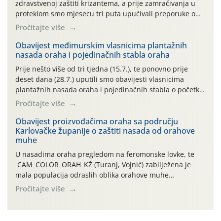
zdravstvenoj zaštiti krizantema, a prije zamračivanja u
proteklom smo mjesecu tri puta upućivali preporuke o
preventivnim mjerama zaštite krizantema od najčešćih
Pročitajte više
uzročnika bolesti, štetnika i fito-fagnih grinja (23.7., 14.7.,
06.7.)! Na početku ovog mjeseca je zabilježeno je
Obavijest međimurskim vlasnicima plantažnih
nasada oraha i pojedinačnih stabla oraha
povijesno i ekstremno vruće meteorološko razdoblje, uz
najviše temperature […]
Prije nešto više od tri tjedna (15.7.), te ponovno prije
deset dana (28.7.) uputili smo obavijesti vlasnicima
plantažnih nasada oraha i pojedinačnih stabla o početku
leta i ovogodišnjoj potrebi usmjerenog suzbijanja
Pročitajte više
orahove muhe (Rhagoletis completa)! Već dvanaest dana
traje drugi ovogodišnji “toplinski udar”, koji naročito
Obavijest proizvođačima oraha sa području
Karlovačke županije o zaštiti nasada od orahove
izražen zadnja šest dana (31.7.-05.8.), jer najviše
muhe
temperature zraka svakodnevno […]
U nasadima oraha pregledom na feromonske lovke, te
CAM_COLOR_ORAH_KŽ (Turanj, Vojnić) zabilježena je
mala populacija odraslih oblika orahove muhe
(Rhagoletis completa). Niska brojnost može se objasniti
Pročitajte više
činjenicom da je riječ o mladim nasadima s vrlo malim
urodom, što je povezano i s manjim brojem prezimjelih
jedinki. U starijim nasadima, na žutim ljepljivim Rebell