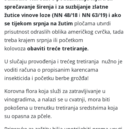
sprečavanje širenja i za suzbijanje zlatne
žutice vinove loze (NN 48/18
i
NN 63/19)
i ako
se tijekom srpnja na žutim
pločama utvrdi
prisutnost odraslih oblika američkog cvrčka, tada
treba krajem srpnja ili početkom
kolovoza
obaviti treće tretiranje.
U slučaju provođenja i trećeg tretiranja nužno je
voditi računa o propisanim karencama
insekticida i početku berbe grožđa!
Korovna flora koja služi za zatravljivanje u
vinogradima, a nalazi se u cvatnji, mora biti
pokošena u trenutku tretiranja sredstvima koja
su opasna za pčele.
Pripravke za zaštitu bilja upotrijebiti prema uputi