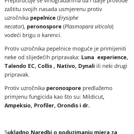
Preporučuje se vinogradarima da i dalje provode
zaštitu svojih nasada usmjerenu protiv
uzročnika
pepelnice
(
Erysiphe
necator
),
peronospore
(
Plasmopara viticola
)
vodeći brigu o karenci.
Protiv uzročnika pepelnice moguće je primijeniti
neke od slijedećih pripravaka:
Luna experience,
Talendo EC, Collis , Nativo, Dynali
ili neki drugi
pripravak.
Protiv uzročnika
peronospore
predlažemo
primjenu fungicida kao što su: Mildicut
,
Ampeksio, Profiler, Orondis i dr.
S
ukladno Naredbi o poduzimanju mjera za