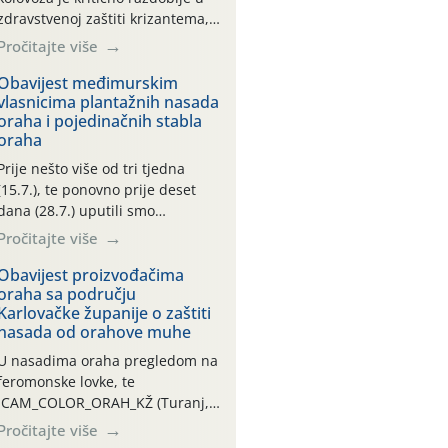
zdravstvenoj zaštiti krizantema,
a prije zamračivanja u proteklom
Pročitajte više
smo mjesecu tri puta upućivali
preporuke o preventivnim
Obavijest međimurskim
vlasnicima plantažnih nasada
mjerama zaštite krizantema od
oraha i pojedinačnih stabla
najčešćih uzročnika bolesti,
oraha
štetnika i fito-fagnih grinja (23.7.,
14.7., 06.7.)! Na početku ovog
Prije nešto više od tri tjedna
mjeseca je zabilježeno je
(15.7.), te ponovno prije deset
povijesno i ekstremno vruće
dana (28.7.) uputili smo
meteorološko razdoblje, uz
obavijesti vlasnicima plantažnih
Pročitajte više
najviše temperature […]
nasada oraha i pojedinačnih
stabla o početku leta i
Obavijest proizvođačima
oraha sa području
ovogodišnjoj potrebi usmjerenog
Karlovačke županije o zaštiti
suzbijanja orahove muhe
nasada od orahove muhe
(Rhagoletis completa)! Već
dvanaest dana traje drugi
U nasadima oraha pregledom na
ovogodišnji “toplinski udar”, koji
feromonske lovke, te
naročito izražen zadnja šest
CAM_COLOR_ORAH_KŽ (Turanj,
dana (31.7.-05.8.), jer najviše
Vojnić) zabilježena je mala
Pročitajte više
temperature zraka svakodnevno
populacija odraslih oblika