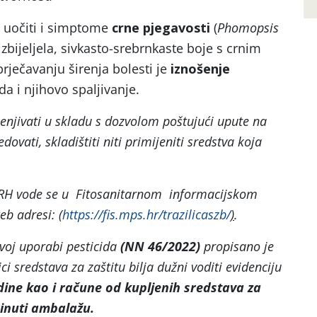
 uočiti i simptome
crne pjegavosti
(
Phomopsis
izbijeljela, sivkasto-srebrnkaste boje s crnim
rječavanju širenja bolesti je
iznošenje
da i njihovo spaljivanje.
jenjivati u skladu s dozvolom poštujući upute na
edovati, skladištiti niti primijeniti sredstva koja
u RH vode se u Fitosanitarnom informacijskom
eb adresi:
(
https://fis.mps.hr/trazilicaszb/
)
.
oj uporabi pesticida
(NN 46/2022)
propisano je
ci sredstava za zaštitu bilja dužni voditi evidenciju
odine kao i račune od kupljenih sredstava za
rinuti ambalažu.