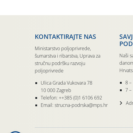
KONTAKTIRAJTE NAS
SAV
POD
Ministarstvo poljoprivrede,
Naši s
šumarstva i ribarstva, Uprava za
danom
stručnu podršku razvoju
Hrvats
poljoprivrede
8 –
Ulica Grada Vukovara 78
7 – 
10 000 Zagreb
Telefon: ++385 (0)1 6106 692
Adr
Email: strucna-podrska@mps.hr