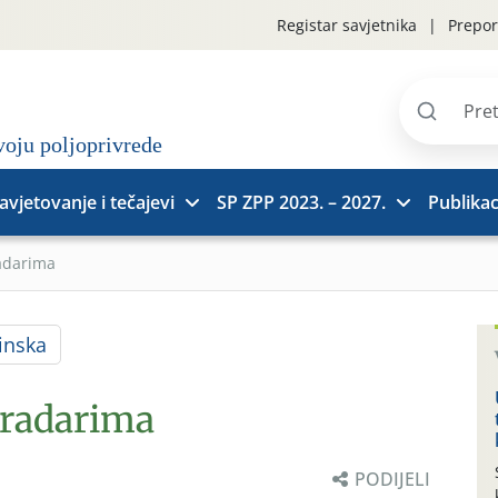
Registar savjetnika
Prepor
Pretraži
stranice
avjetovanje i tečajevi
SP ZPP 2023. – 2027.
Publikac
adarima
inska
gradarima
PODIJELI