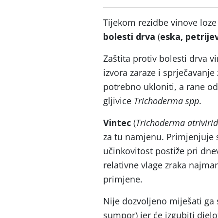
Tijekom rezidbe vinove loz
bolesti drva
(
eska, petrije
Zaštita protiv bolesti drva v
izvora zaraze i sprječavanje
potrebno ukloniti, a rane od 
gljivice
Trichoderma spp
.
Vintec
(
Trichoderma atriviri
za tu namjenu. Primjenjuje 
učinkovitost postiže pri dn
relativne vlage zraka najman
primjene.
Nije dozvoljeno miješati ga 
sumpor) jer će izgubiti djel