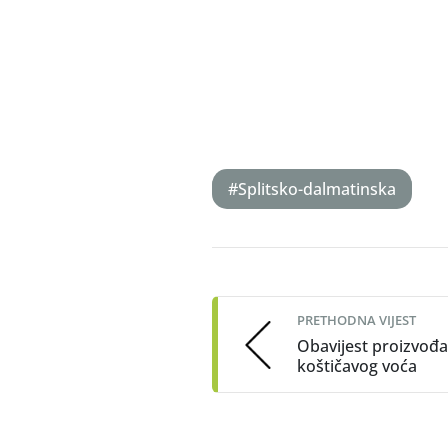
#Splitsko-dalmatinska
Post
navigation
PRETHODNA VIJEST
Obavijest proizvođ
koštičavog voća