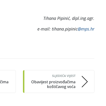
Tihana Pipinić, dipl.ing.agr.
e-mail: tihana.pipinic
@mps.hr
SLJEDEĆA VIJEST
ačima
Obavijest proizvođačima
koštičavog voća