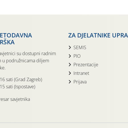
JETODAVNA
ZA DJELATNIKE UPR
RŠKA
SEMIS
avjetnici su dostupni radnim
PIO
 u podružnicama diljem
Prezentacije
ke.
Intranet
 16 sati (Grad Zagreb)
Prijava
15 sati (Ispostave)
esar savjetnika