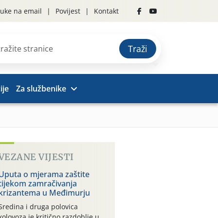
uke na email
Povijest
Kontakt
Traži
ije
Za službenike
VEZANE VIJESTI
Uputa o mjerama zaštite
tijekom zamračivanja
krizantema u Međimurju
Sredina i druga polovica
kolovoza je kritično razdoblje u