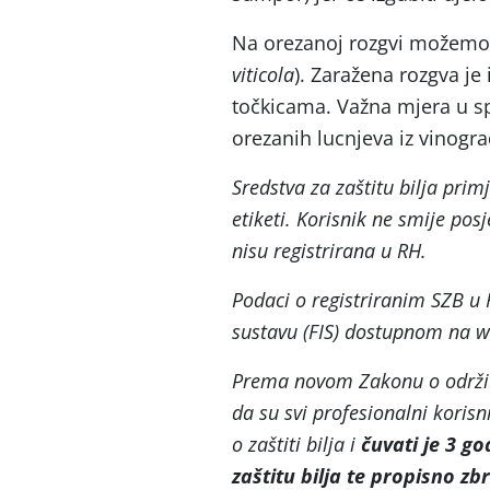
Na orezanoj rozgvi možemo
viticola
). Zaražena rozgva je 
točkicama. Važna mjera u sp
orezanih lucnjeva iz vinogra
Sredstva za zaštitu bilja prim
etiketi. Korisnik ne smije posj
nisu registrirana u RH.
Podaci o registriranim SZB 
sustavu (FIS) dostupnom na w
Prema novom Zakonu o održiv
da su svi profesionalni korisni
o zaštiti bilja i
čuvati je 3 g
zaštitu bilja te propisno zb