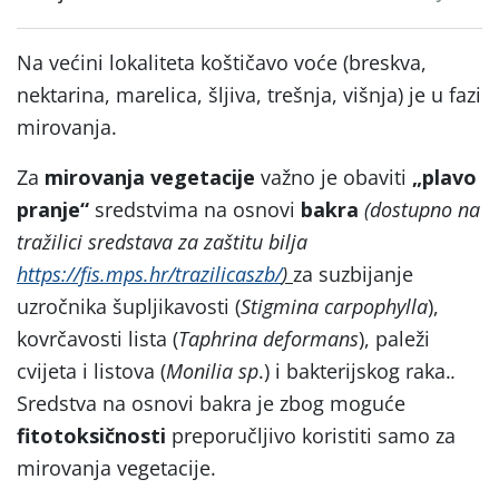
Na većini lokaliteta koštičavo voće (breskva,
nektarina, marelica, šljiva, trešnja, višnja) je u fazi
mirovanja.
Za
mirovanja vegetacije
važno je obaviti
„plavo
pranje“
sredstvima na osnovi
bakra
(dostupno na
tražilici sredstava za zaštitu bilja
https://fis.mps.hr/trazilicaszb/
)
za suzbijanje
uzročnika šupljikavosti (
Stigmina carpophylla
),
kovrčavosti lista (
Taphrina deformans
), paleži
cvijeta i listova (
Monilia sp
.) i bakterijskog raka.
.
Sredstva na osnovi bakra je zbog moguće
fitotoksičnosti
preporučljivo koristiti samo za
mirovanja vegetacije.