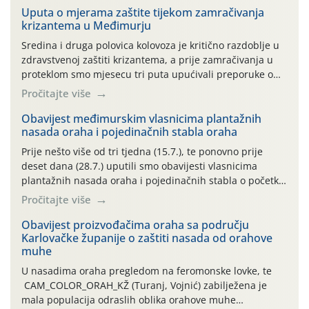
Uputa o mjerama zaštite tijekom zamračivanja
krizantema u Međimurju
Sredina i druga polovica kolovoza je kritično razdoblje u
zdravstvenoj zaštiti krizantema, a prije zamračivanja u
proteklom smo mjesecu tri puta upućivali preporuke o
preventivnim mjerama zaštite krizantema od najčešćih
Pročitajte više
uzročnika bolesti, štetnika i fito-fagnih grinja (23.7., 14.7.,
06.7.)! Na početku ovog mjeseca je zabilježeno je
Obavijest međimurskim vlasnicima plantažnih
nasada oraha i pojedinačnih stabla oraha
povijesno i ekstremno vruće meteorološko razdoblje, uz
najviše temperature […]
Prije nešto više od tri tjedna (15.7.), te ponovno prije
deset dana (28.7.) uputili smo obavijesti vlasnicima
plantažnih nasada oraha i pojedinačnih stabla o početku
leta i ovogodišnjoj potrebi usmjerenog suzbijanja
Pročitajte više
orahove muhe (Rhagoletis completa)! Već dvanaest dana
traje drugi ovogodišnji “toplinski udar”, koji naročito
Obavijest proizvođačima oraha sa području
Karlovačke županije o zaštiti nasada od orahove
izražen zadnja šest dana (31.7.-05.8.), jer najviše
muhe
temperature zraka svakodnevno […]
U nasadima oraha pregledom na feromonske lovke, te
CAM_COLOR_ORAH_KŽ (Turanj, Vojnić) zabilježena je
mala populacija odraslih oblika orahove muhe