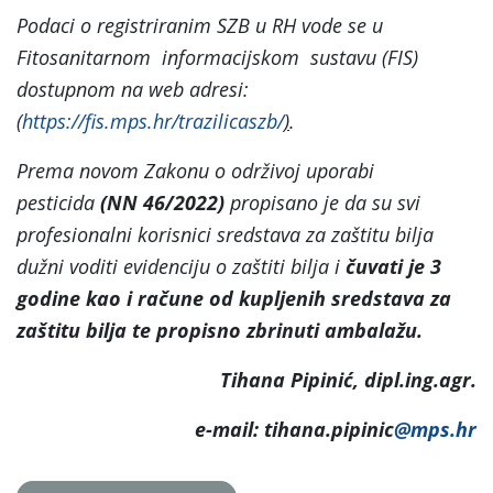
Podaci o registriranim SZB u RH vode se u
Fitosanitarnom informacijskom sustavu (FIS)
dostupnom na web adresi:
(
https://fis.mps.hr/trazilicaszb/
)
.
Prema novom Zakonu o održivoj uporabi
pesticida
(NN 46/2022)
propisano je da su svi
profesionalni korisnici sredstava za zaštitu bilja
dužni voditi evidenciju o zaštiti bilja i
čuvati je 3
godine kao i račune od kupljenih sredstava za
zaštitu bilja te propisno zbrinuti ambalažu.
Tihana Pipinić, dipl.ing.agr.
e-mail: tihana.pipinic
@mps.hr