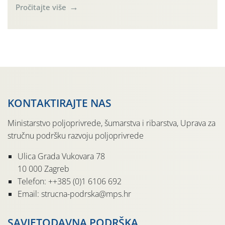
(Rhagoletis completa). Niska brojnost može se objasniti
Pročitajte više
činjenicom da je riječ o mladim nasadima s vrlo malim
urodom, što je povezano i s manjim brojem prezimjelih
jedinki. U starijim nasadima, na žutim ljepljivim Rebell
pločama s […]
KONTAKTIRAJTE NAS
Ministarstvo poljoprivrede, šumarstva i ribarstva, Uprava za
stručnu podršku razvoju poljoprivrede
Ulica Grada Vukovara 78
10 000 Zagreb
Telefon: ++385 (0)1 6106 692
Email: strucna-podrska@mps.hr
SAVJETODAVNA PODRŠKA