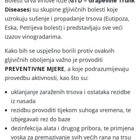
Bolesti drva vinove loze (
GTD – Grapevine Trunk
Diseases
) su skupine gljivičnih bolesti koje
uzrokuju sušenje i propadanje trsova (Eutipoza,
Eska, Petrijeva bolest) i predstavljaju sve veći
izazov vinogradarima.
Kako bih se uspješno borili protiv ovakvih
gljivičnih oboljenja važno je provoditi
PREVENTIVNE MJERE
, a koje podrazumijevaju
provedbu aktivnosti, kao što su:
uklanjanje zaraženih trsova i ostataka rezidbe
iz nasada
rezidbu provoditi tijekom suhoga vremena, te
izbjegavati rez do baze
dezinfekcija alata i drugog pribora, te primjena
voska za premazivanje svih većih rana na trsu