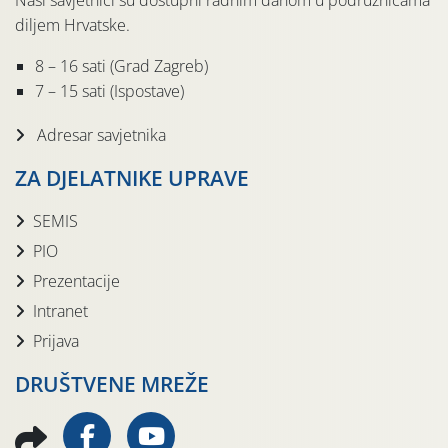
Naši savjetnici su dostupni radnim danom u podružnicama
diljem Hrvatske.
8 – 16 sati (Grad Zagreb)
7 – 15 sati (Ispostave)
Adresar savjetnika
ZA DJELATNIKE UPRAVE
SEMIS
PIO
Prezentacije
Intranet
Prijava
DRUŠTVENE MREŽE