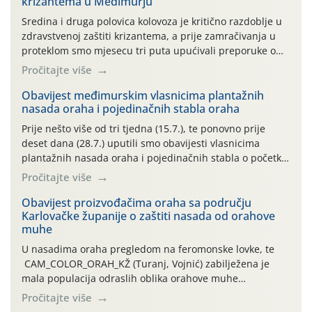
krizantema u Međimurju
Sredina i druga polovica kolovoza je kritično razdoblje u
zdravstvenoj zaštiti krizantema, a prije zamračivanja u
proteklom smo mjesecu tri puta upućivali preporuke o
preventivnim mjerama zaštite krizantema od najčešćih
Pročitajte više
uzročnika bolesti, štetnika i fito-fagnih grinja (23.7., 14.7.,
06.7.)! Na početku ovog mjeseca je zabilježeno je
Obavijest međimurskim vlasnicima plantažnih
nasada oraha i pojedinačnih stabla oraha
povijesno i ekstremno vruće meteorološko razdoblje, uz
najviše temperature […]
Prije nešto više od tri tjedna (15.7.), te ponovno prije
deset dana (28.7.) uputili smo obavijesti vlasnicima
plantažnih nasada oraha i pojedinačnih stabla o početku
leta i ovogodišnjoj potrebi usmjerenog suzbijanja
Pročitajte više
orahove muhe (Rhagoletis completa)! Već dvanaest dana
traje drugi ovogodišnji “toplinski udar”, koji naročito
Obavijest proizvođačima oraha sa području
Karlovačke županije o zaštiti nasada od orahove
izražen zadnja šest dana (31.7.-05.8.), jer najviše
muhe
temperature zraka svakodnevno […]
U nasadima oraha pregledom na feromonske lovke, te
CAM_COLOR_ORAH_KŽ (Turanj, Vojnić) zabilježena je
mala populacija odraslih oblika orahove muhe
(Rhagoletis completa). Niska brojnost može se objasniti
Pročitajte više
činjenicom da je riječ o mladim nasadima s vrlo malim