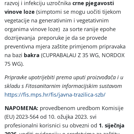
razvoj i infekciju uzročnika
crne pjegavosti
vinove loze
(simptomi se mogu uočiti tijekom
vegetacije na generativnim i vegetativnim
organima vinove loze) za sorte ranije epohe
dozrijevanja preporuke je da se provede
preventivna mjera zaštite primjenom pripravaka
na bazi
bakra
(CUPRABALAU Z 35 WG, NORDOX
75 WG).
Pripravke upotrijebiti prema uputi proizvođača i u
skladu s Fitosanitarnim informacijskim sustavom
https://fis.mps.hr/fis/javna-trazilica-szb/
NAPOMENA:
provedbenom uredbom Komisije
(EU) 2023-564 od 10. ožujka 2023. svi
profesionalni korisnici su obvezni od
1. siječnja
2026.
voditi evidenciju o sredstvima za zaštitu