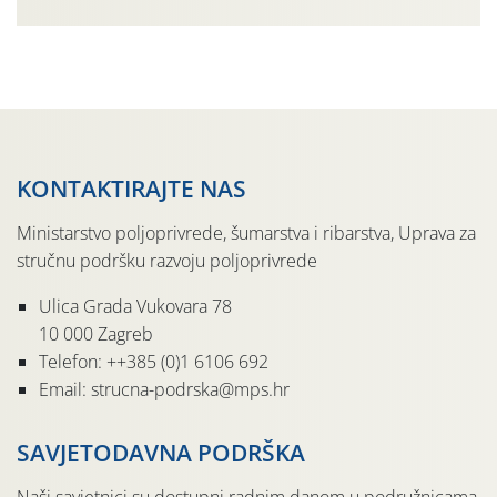
urodom, što je povezano i s manjim brojem prezimjelih
jedinki. U starijim nasadima, na žutim ljepljivim Rebell
pločama s […]
KONTAKTIRAJTE NAS
Ministarstvo poljoprivrede, šumarstva i ribarstva, Uprava za
stručnu podršku razvoju poljoprivrede
Ulica Grada Vukovara 78
10 000 Zagreb
Telefon: ++385 (0)1 6106 692
Email: strucna-podrska@mps.hr
SAVJETODAVNA PODRŠKA