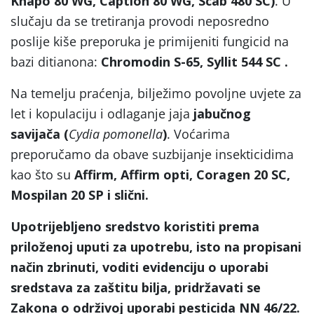
Khapo 80 WG, Caption 80 WG, Scab 480 SC)
. U
slučaju da se tretiranja provodi neposredno
poslije kiše preporuka je primijeniti fungicid na
bazi ditianona:
Chromodin S-65, Syllit 544 SC .
Na temelju praćenja, bilježimo povoljne uvjete za
let i kopulaciju i odlaganje jaja
jabučnog
savijača
(
Cydia pomonella
)
. Voćarima
preporučamo da obave suzbijanje insekticidima
kao što su
Affirm, Affirm opti, Coragen 20 SC,
Mospilan 20 SP i slični.
Upotrijebljeno sredstvo koristiti prema
priloženoj uputi za upotrebu, isto na propisani
način zbrinuti, voditi evidenciju o uporabi
sredstava za zaštitu bilja, pridržavati se
Zakona o održivoj uporabi pesticida NN 46/22.