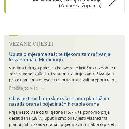
(Zadarska županija)
VEZANE VIJESTI
Uputa o mjerama zaštite tijekom zamračivanja
krizantema u Međimurju
Sredina i druga polovica kolovoza je kritično razdoblje u
zdravstvenoj zaštiti krizantema, a prije zamračivanja u
proteklom smo mjesecu tri puta upućivali preporuke o
preventivnim mjerama zaštite krizantema od najčešćih
Pročitajte više
uzročnika bolesti, štetnika i fito-fagnih grinja (23.7., 14.7.,
06.7.)! Na početku ovog mjeseca je zabilježeno je
Obavijest međimurskim vlasnicima plantažnih
nasada oraha i pojedinačnih stabla oraha
povijesno i ekstremno vruće meteorološko razdoblje, uz
najviše temperature […]
Prije nešto više od tri tjedna (15.7.), te ponovno prije
deset dana (28.7.) uputili smo obavijesti vlasnicima
plantažnih nasada oraha i pojedinačnih stabla o početku