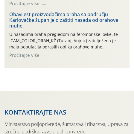
leta i ovogodišnjoj potrebi usmjerenog suzbijanja
Pročitajte više
orahove muhe (Rhagoletis completa)! Već dvanaest dana
traje drugi ovogodišnji “toplinski udar”, koji naročito
Obavijest proizvođačima oraha sa području
Karlovačke županije o zaštiti nasada od orahove
izražen zadnja šest dana (31.7.-05.8.), jer najviše
muhe
temperature zraka svakodnevno […]
U nasadima oraha pregledom na feromonske lovke, te
CAM_COLOR_ORAH_KŽ (Turanj, Vojnić) zabilježena je
mala populacija odraslih oblika orahove muhe
(Rhagoletis completa). Niska brojnost može se objasniti
Pročitajte više
činjenicom da je riječ o mladim nasadima s vrlo malim
urodom, što je povezano i s manjim brojem prezimjelih
jedinki. U starijim nasadima, na žutim ljepljivim Rebell
pločama s […]
KONTAKTIRAJTE NAS
Ministarstvo poljoprivrede, šumarstva i ribarstva, Uprava za
stručnu podršku razvoju poljoprivrede