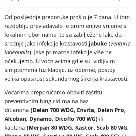
Od posljednje preporuke prošlo je 7 dana. U tom
razdoblju prevladavalo je promjenjivo vrijeme s
lokalnim oborinama, te su zabilježene lake do
srednje jake infekcije krastavosti
jabuke
(
Venturia
inaequalis
). Jake primarne infekcije više ne
očekujemo. U voćnjacima gdje su vidljivim
simptomima fuzikladije, uz oborine, postoji
velika opasnost sekundarnog širenja krastavosti.
Voćarima preporučamo obaviti zaštitu
preventivnim fungicidima na bazi
ditianona
(Delan 700 WDG, Envita, Delan Pro,
Alcoban, Dynamo, Ditoflo 700 WG)
ili
kaptana
(Merpan 80 WDG, Kastor, Scab 80 WG,