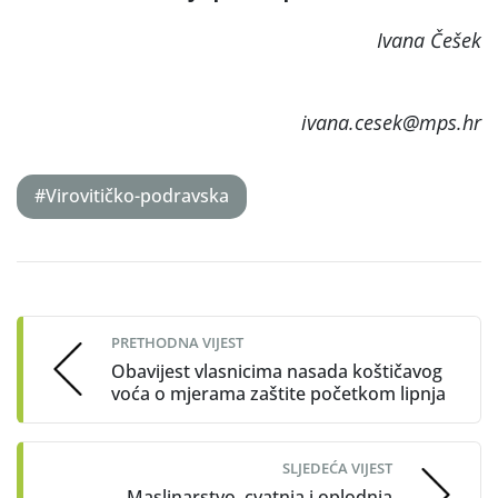
Ivana Češek
ivana.cesek@mps.hr
#Virovitičko-podravska
Post
navigation
PRETHODNA VIJEST
Obavijest vlasnicima nasada koštičavog
voća o mjerama zaštite početkom lipnja
SLJEDEĆA VIJEST
Maslinarstvo, cvatnja i oplodnja