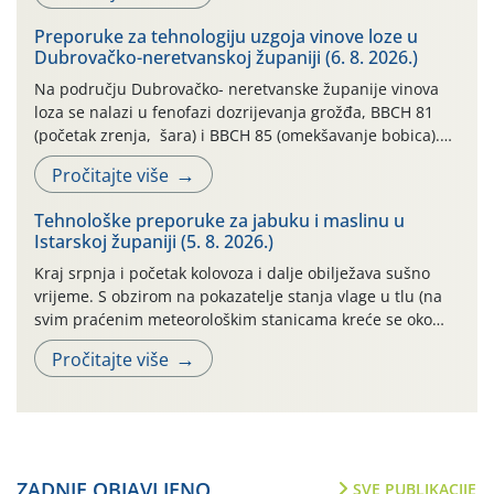
temperatura na poluotoku Pelješcu: 13.07. do 19.07.2026.
Preporuke za tehnologiju uzgoja vinove loze u
(min. temp. 19,84°C , max. temp. […]
Dubrovačko-neretvanskoj županiji (6. 8. 2026.)
Na području Dubrovačko- neretvanske županije vinova
loza se nalazi u fenofazi dozrijevanja grožđa, BBCH 81
(početak zrenja, šara) i BBCH 85 (omekšavanje bobica).
Vinova loza, ovu godinu, prolazi kroz dugotrajno sušno i
Pročitajte više
vrlo vruće razdoblje, bez oborina ili vrlo malo , što
otežava normalan razvoj i sintezu kemijskih spojeva kako
Tehnološke preporuke za jabuku i maslinu u
bi se dobila vrhunska sirovina. […]
Istarskoj županiji (5. 8. 2026.)
Kraj srpnja i početak kolovoza i dalje obilježava sušno
vrijeme. S obzirom na pokazatelje stanja vlage u tlu (na
svim praćenim meteorološkim stanicama kreće se oko
maksimalne vrijednosti od cb 200) jabuke se još i dobro,
Pročitajte više
vizualno, drže. To, međutim, ne umanjuje dugoročni
negativan učinak stresa na biljke, koji, ako se on ponavlja
više godina […]
ZADNJE OBJAVLJENO
SVE PUBLIKACIJE