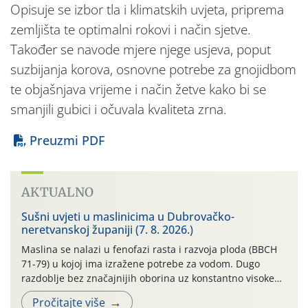
Opisuje se izbor tla i klimatskih uvjeta, priprema
zemljišta te optimalni rokovi i način sjetve.
Također se navode mjere njege usjeva, poput
suzbijanja korova, osnovne potrebe za gnojidbom
te objašnjava vrijeme i način žetve kako bi se
smanjili gubici i očuvala kvaliteta zrna.
Preuzmi PDF
AKTUALNO
Sušni uvjeti u maslinicima u Dubrovačko-
neretvanskoj županiji (7. 8. 2026.)
Maslina se nalazi u fenofazi rasta i razvoja ploda (BBCH
71-79) u kojoj ima izražene potrebe za vodom. Dugo
razdoblje bez značajnijih oborina uz konstantno visoke
temperature negativno utječe na rast i razvoj ploda, a
Pročitajte više
takvo sušno razdoblje će se nastaviti. Primjeri